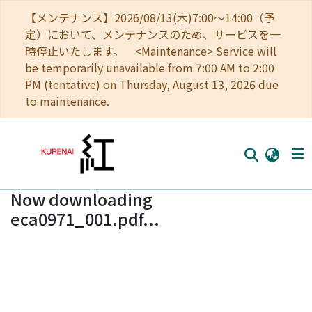
【メンテナンス】2026/08/13(木)7:00～14:00（予
定）において、メンテナンスのため、サービスを一
時停止いたします。 <Maintenance> Service will
be temporarily unavailable from 7:00 AM to 2:00
PM (tentative) on Thursday, August 13, 2026 due
to maintenance.
Now downloading
Home
eca0971_001.pdf...
Communities
Browse
Download Ranking