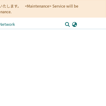
<Maintenance> Service will be
enance.
 Network