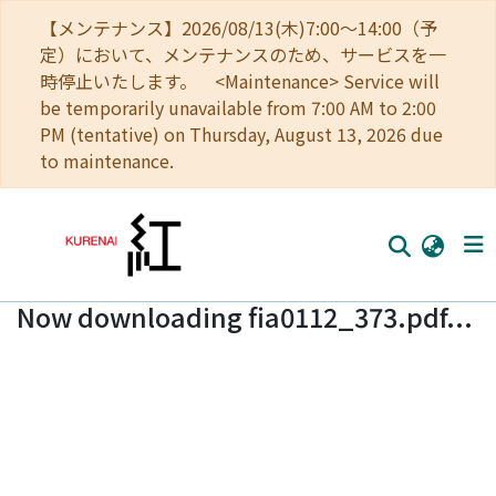
【メンテナンス】2026/08/13(木)7:00～14:00（予
定）において、メンテナンスのため、サービスを一
時停止いたします。 <Maintenance> Service will
be temporarily unavailable from 7:00 AM to 2:00
PM (tentative) on Thursday, August 13, 2026 due
to maintenance.
Now downloading fia0112_373.pdf...
Home
Communities
Browse
Download Ranking