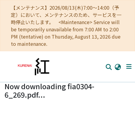
【メンテナンス】2026/08/13(木)7:00～14:00（予
定）において、メンテナンスのため、サービスを一
時停止いたします。 <Maintenance> Service will
be temporarily unavailable from 7:00 AM to 2:00
PM (tentative) on Thursday, August 13, 2026 due
to maintenance.
Now downloading fia0304-
Home
6_269.pdf...
Communities
Browse
Download Ranking