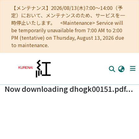
【メンテナンス】2026/08/13(木)7:00～14:00（予
定）において、メンテナンスのため、サービスを一
時停止いたします。 <Maintenance> Service will
be temporarily unavailable from 7:00 AM to 2:00
PM (tentative) on Thursday, August 13, 2026 due
to maintenance.
Now downloading dhogk00151.pdf...
Home
Communities
Browse
Download Ranking