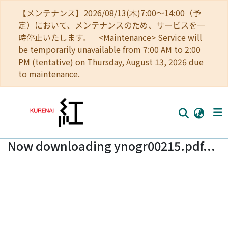
【メンテナンス】2026/08/13(木)7:00～14:00（予
定）において、メンテナンスのため、サービスを一
時停止いたします。 <Maintenance> Service will
be temporarily unavailable from 7:00 AM to 2:00
PM (tentative) on Thursday, August 13, 2026 due
to maintenance.
Now downloading ynogr00215.pdf...
Home
Communities
Browse
Download Ranking