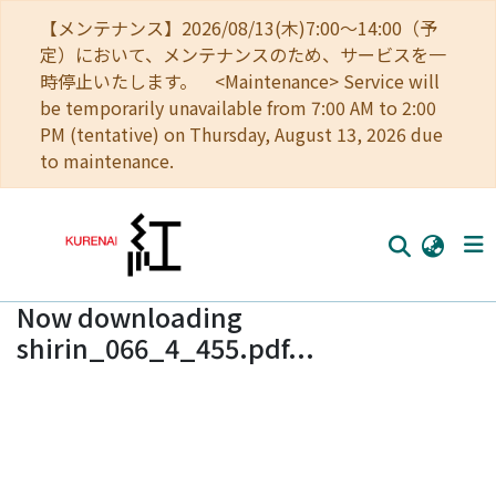
【メンテナンス】2026/08/13(木)7:00～14:00（予
定）において、メンテナンスのため、サービスを一
時停止いたします。 <Maintenance> Service will
be temporarily unavailable from 7:00 AM to 2:00
PM (tentative) on Thursday, August 13, 2026 due
to maintenance.
Now downloading
Home
shirin_066_4_455.pdf...
Communities
Browse
Download Ranking