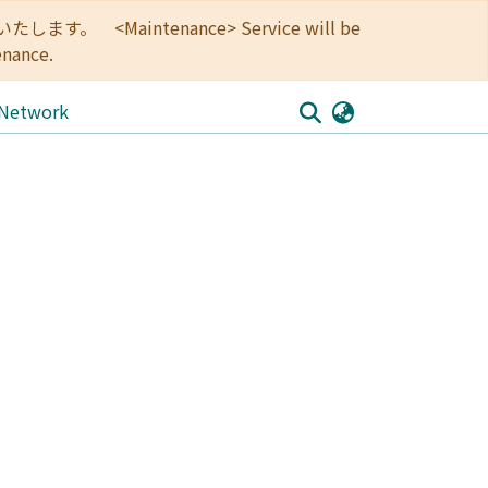
<Maintenance> Service will be
enance.
 Network