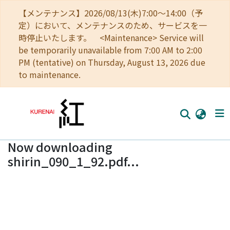
【メンテナンス】2026/08/13(木)7:00～14:00（予
定）において、メンテナンスのため、サービスを一
時停止いたします。 <Maintenance> Service will
be temporarily unavailable from 7:00 AM to 2:00
PM (tentative) on Thursday, August 13, 2026 due
to maintenance.
Now downloading
Home
shirin_090_1_92.pdf...
Communities
Browse
Download Ranking