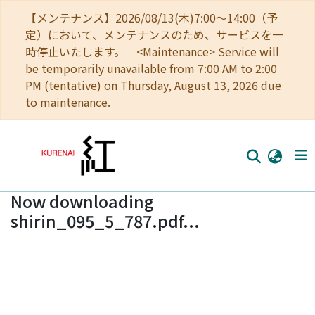
【メンテナンス】2026/08/13(木)7:00～14:00（予
定）において、メンテナンスのため、サービスを一
時停止いたします。 <Maintenance> Service will
be temporarily unavailable from 7:00 AM to 2:00
PM (tentative) on Thursday, August 13, 2026 due
to maintenance.
Now downloading
Home
shirin_095_5_787.pdf...
Communities
Browse
Download Ranking