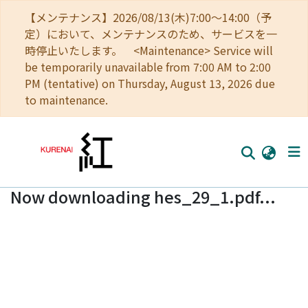
【メンテナンス】2026/08/13(木)7:00～14:00（予
定）において、メンテナンスのため、サービスを一
時停止いたします。 <Maintenance> Service will
be temporarily unavailable from 7:00 AM to 2:00
PM (tentative) on Thursday, August 13, 2026 due
to maintenance.
Now downloading hes_29_1.pdf...
Home
Communities
Browse
Download Ranking