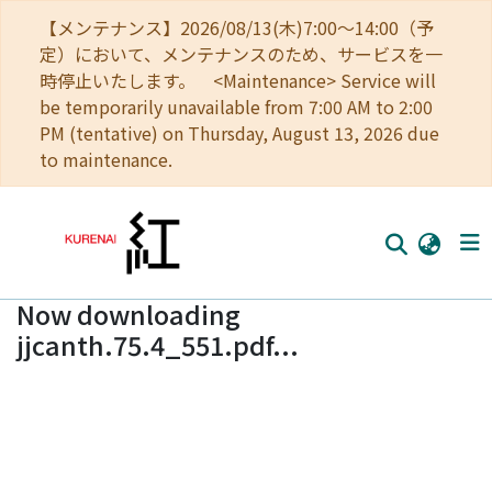
【メンテナンス】2026/08/13(木)7:00～14:00（予
定）において、メンテナンスのため、サービスを一
時停止いたします。 <Maintenance> Service will
be temporarily unavailable from 7:00 AM to 2:00
PM (tentative) on Thursday, August 13, 2026 due
to maintenance.
Now downloading
Home
jjcanth.75.4_551.pdf...
Communities
Browse
Download Ranking