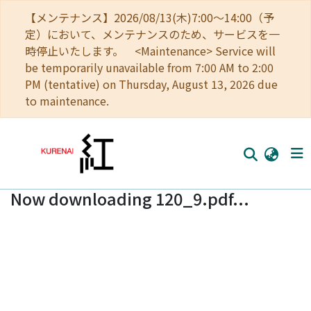
【メンテナンス】2026/08/13(木)7:00～14:00（予
定）において、メンテナンスのため、サービスを一
時停止いたします。 <Maintenance> Service will
be temporarily unavailable from 7:00 AM to 2:00
PM (tentative) on Thursday, August 13, 2026 due
to maintenance.
Now downloading 120_9.pdf...
Home
Communities
Browse
Download Ranking