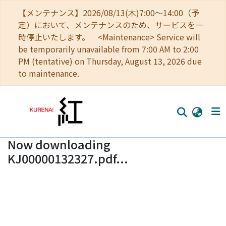
【メンテナンス】2026/08/13(木)7:00～14:00（予
定）において、メンテナンスのため、サービスを一
時停止いたします。 <Maintenance> Service will
be temporarily unavailable from 7:00 AM to 2:00
PM (tentative) on Thursday, August 13, 2026 due
to maintenance.
Now downloading
Home
KJ00000132327.pdf...
Communities
Browse
Download Ranking