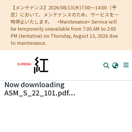
【メンテナンス】2026/08/13(木)7:00～14:00（予
定）において、メンテナンスのため、サービスを一
時停止いたします。 <Maintenance> Service will
be temporarily unavailable from 7:00 AM to 2:00
PM (tentative) on Thursday, August 13, 2026 due
to maintenance.
Now downloading
Home
ASM_S_22_101.pdf...
Communities
Browse
Download Ranking