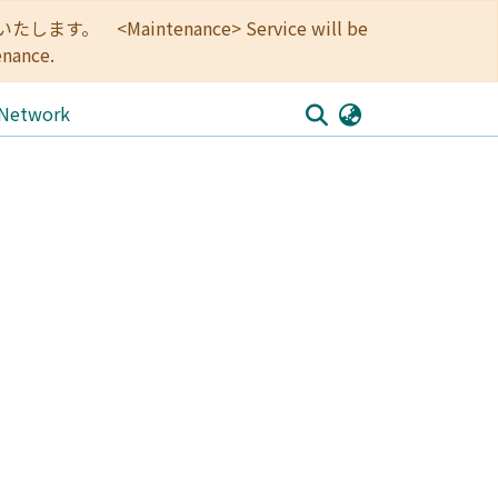
<Maintenance> Service will be
enance.
 Network