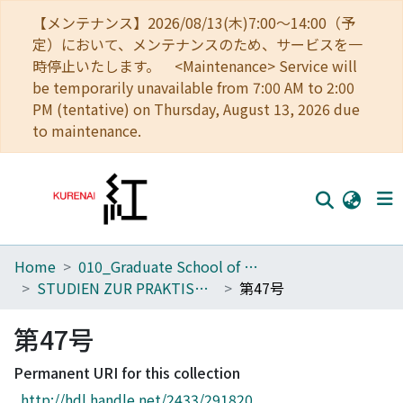
【メンテナンス】2026/08/13(木)7:00～14:00（予
定）において、メンテナンスのため、サービスを一
時停止いたします。 <Maintenance> Service will
be temporarily unavailable from 7:00 AM to 2:00
PM (tentative) on Thursday, August 13, 2026 due
to maintenance.
Home
010_Graduate School of Letters
Home
STUDIEN ZUR PRAKTISCHEN PHILOSOPHIE
第47号
Communities
第47号
Browse
Permanent URI for this collection
Download Ranking
http://hdl.handle.net/2433/291820