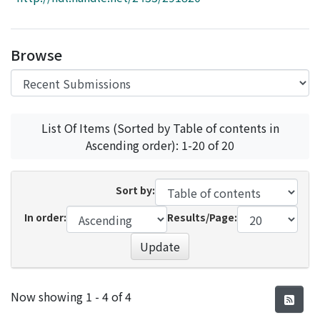
Access Statistics
Library Network
Browse
List Of Items (Sorted by Table of contents in
Ascending order): 1-20 of 20
Sort by:
In order:
Results/Page:
Update
Recent Submissions
Now showing
1 - 4 of 4