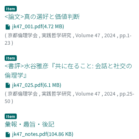
Item
<論文>真の選好と価値判断
jk47_001.pdf(4.72 MB)
(
京都倫理学会
,
実践哲学研究
,
Volume 47
,
2024
,
pp.1-
23
)
中村, 貴行
;
NAKAMURA, Takayuki
;
ナカムラ, タカユキ
Item
<書評>水谷雅彦『共に在ること: 会話と社交の
倫理学』
jk47_025.pdf(6.1 MB)
(
京都倫理学会
,
実践哲学研究
,
Volume 47
,
2024
,
pp.25-
50
)
髙木, 裕貴
;
TAKAKI, Yuki
;
タカキ, ユウキ
Item
彙報・趣旨・後記
jk47_notes.pdf(104.86 KB)