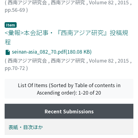
(
西南アジア研究会
,
西南アジア研究
,
Volume 82
,
2015
,
pp.56-69
)
井谷, 鋼造
;
岩本, 佳子
;
Itani, Kozo
;
Iwamoto, Keiko
;
60144309
;
イタニ, コウゾウ
;
イワモト, ケイコ
Item
<彙報>本会記事・『西南アジア研究』投稿規
程
seinan-asia_082_70.pdf(180.08 KB)
(
西南アジア研究会
,
西南アジア研究
,
Volume 82
,
2015
,
pp.70-72
)
List Of Items (Sorted by Table of contents in
Ascending order): 1-20 of 20
Recent Submissions
表紙・目次ほか