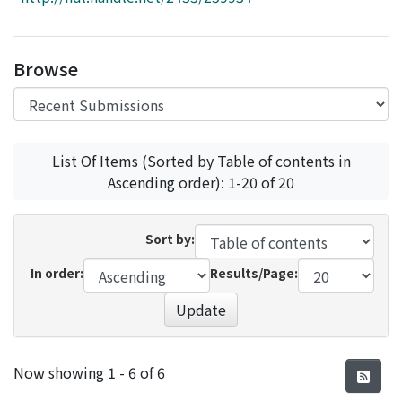
Access Statistics
Library Network
Browse
List Of Items (Sorted by Table of contents in
Ascending order): 1-20 of 20
Sort by:
In order:
Results/Page:
Update
Recent Submissions
Now showing
1 - 6 of 6