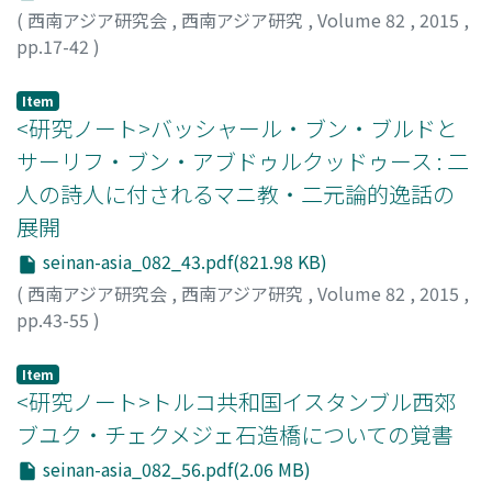
(
西南アジア研究会
,
西南アジア研究
,
Volume 82
,
2015
,
pp.17-42
)
立町, 健悟
;
Tatemachi, Kengo
;
タテマチ, ケンゴ
Item
<研究ノート>バッシャール・ブン・ブルドと
サーリフ・ブン・アブドゥルクッドゥース : 二
人の詩人に付されるマニ教・二元論的逸話の
展開
seinan-asia_082_43.pdf(821.98 KB)
(
西南アジア研究会
,
西南アジア研究
,
Volume 82
,
2015
,
pp.43-55
)
田中, 悠子
;
Tanaka, Yuko
;
タナカ, ユウコ
Item
<研究ノート>トルコ共和国イスタンブル西郊
ブユク・チェクメジェ石造橋についての覚書
seinan-asia_082_56.pdf(2.06 MB)