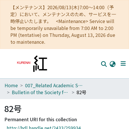
【メンテナンス】2026/08/13(木)7:00～14:00（予
定）において、メンテナンスのため、サービスを一
時停止いたします。 <Maintenance> Service will
be temporarily unavailable from 7:00 AM to 2:00
PM (tentative) on Thursday, August 13, 2026 due
to maintenance.
Home
007_Related Academic Societies
Home
Bulletin of the Society for Western and Southern Asiatic Studies, Kyoto University
82号
Communities
82号
Browse
Permanent URI for this collection
Download Ranking
http://hdl.handle.net/2433/259934