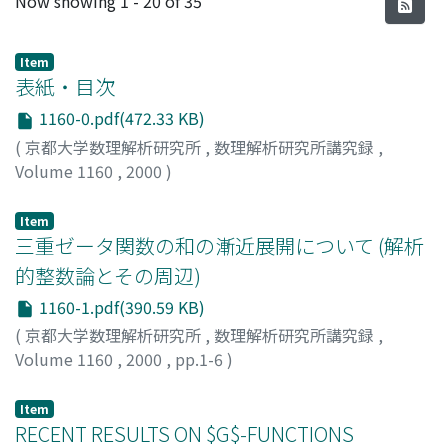
Now showing
1 - 20 of 35
Item
表紙・目次
1160-0.pdf(472.33 KB)
(
京都大学数理解析研究所
,
数理解析研究所講究録
,
Volume 1160
,
2000
)
Item
三重ゼータ関数の和の漸近展開について (解析
的整数論とその周辺)
1160-1.pdf(390.59 KB)
(
京都大学数理解析研究所
,
数理解析研究所講究録
,
Volume 1160
,
2000
,
pp.1-6
)
江上, 繁樹
;
Egami, Shigeki
;
エガミ, シゲキ
Item
RECENT RESULTS ON $G$-FUNCTIONS