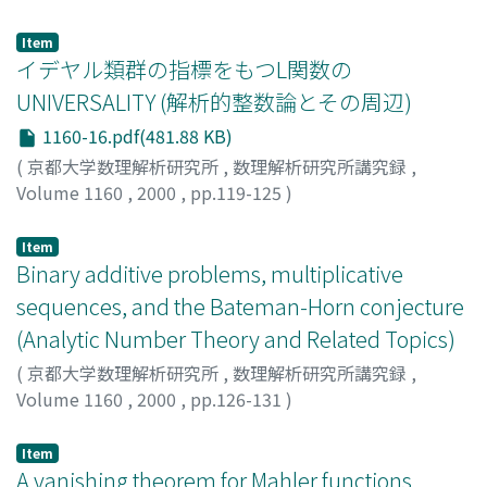
市原, 由美子
;
Ichihara, Yumiko
;
イチハラ, ユミコ
Item
イデヤル類群の指標をもつL関数の
UNIVERSALITY (解析的整数論とその周辺)
1160-16.pdf(481.88 KB)
(
京都大学数理解析研究所
,
数理解析研究所講究録
,
Volume 1160
,
2000
,
pp.119-125
)
見正, 秀彦
;
Mishou, Hidehiko
;
ミショウ, ヒデヒコ
Item
Binary additive problems, multiplicative
sequences, and the Bateman-Horn conjecture
(Analytic Number Theory and Related Topics)
(
京都大学数理解析研究所
,
数理解析研究所講究録
,
Volume 1160
,
2000
,
pp.126-131
)
Brudern, Jorg
Item
A vanishing theorem for Mahler functions