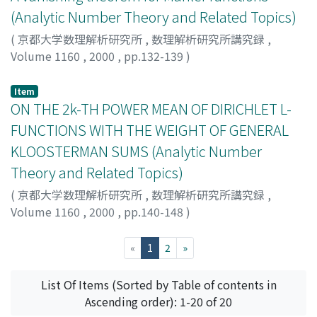
(Analytic Number Theory and Related Topics)
(
京都大学数理解析研究所
,
数理解析研究所講究録
,
Volume 1160
,
2000
,
pp.132-139
)
Nishioka, Kumiko
;
西岡, 久美子
;
ニシオカ, クミコ
Item
ON THE 2k-TH POWER MEAN OF DIRICHLET L-
FUNCTIONS WITH THE WEIGHT OF GENERAL
KLOOSTERMAN SUMS (Analytic Number
Theory and Related Topics)
(
京都大学数理解析研究所
,
数理解析研究所講究録
,
Volume 1160
,
2000
,
pp.140-148
)
Zhang, Wenpeng
;
Yi, Yuan
(current)
«
1
2
»
List Of Items (Sorted by Table of contents in
Ascending order): 1-20 of 20