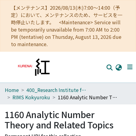
【メンテナンス】2026/08/13(木)7:00～14:00（予
定）において、メンテナンスのため、サービスを一
時停止いたします。 <Maintenance> Service will
be temporarily unavailable from 7:00 AM to 2:00
PM (tentative) on Thursday, August 13, 2026 due
to maintenance.
Home
400_Research Institute for Mathematical Sciences
Home
RIMS Kokyuroku
1160 Analytic Number Theory and Related Topics
Communities
1160 Analytic Number
Browse
Theory and Related Topics
Download Ranking