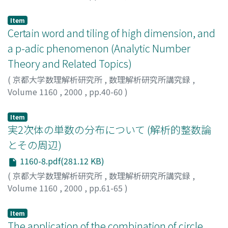
Peneva, T.P.
Item
Certain word and tiling of high dimension, and
a p-adic phenomenon (Analytic Number
Theory and Related Topics)
(
京都大学数理解析研究所
,
数理解析研究所講究録
,
Volume 1160
,
2000
,
pp.40-60
)
Tamura, Jun-ichi
;
田村, 純一
;
タムラ, ジュンイチ
Item
実2次体の単数の分布について (解析的整数論
とその周辺)
1160-8.pdf(281.12 KB)
(
京都大学数理解析研究所
,
数理解析研究所講究録
,
Volume 1160
,
2000
,
pp.61-65
)
北岡, 良之
;
Kitaoka, Yoshiyuki
;
キタオカ, ヨシユキ
Item
The application of the combination of circle