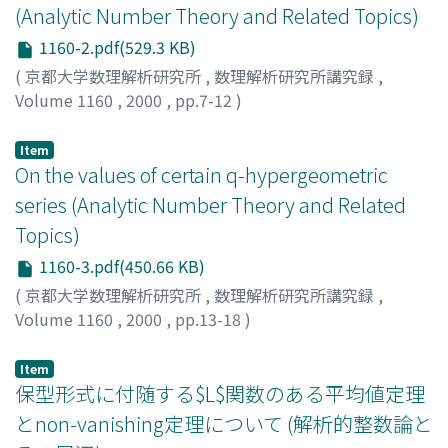
(Analytic Number Theory and Related Topics)
1160-2.pdf(529.3 KB)
(
京都大学数理解析研究所
,
数理解析研究所講究録
,
Volume 1160
,
2000
,
pp.7-12
)
永田, 誠
;
Nagata, Makoto
;
ナガタ, マコト
Item
On the values of certain q-hypergeometric
series (Analytic Number Theory and Related
Topics)
1160-3.pdf(450.66 KB)
(
京都大学数理解析研究所
,
数理解析研究所講究録
,
Volume 1160
,
2000
,
pp.13-18
)
天羽, 雅昭
;
桂田, 昌紀
;
Amou, Masaaki
;
Katsurada,
Masanori
;
アモウ, マサアキ
;
カツラダ, マサノリ
Item
保型形式に付随する$L$関数のある平均値定理
とnon-vanishing定理について (解析的整数論と