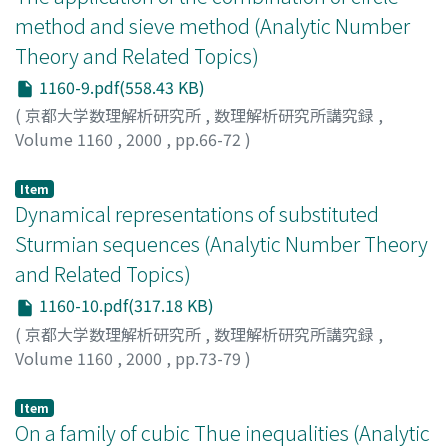
method and sieve method (Analytic Number
Theory and Related Topics)
1160-9.pdf(558.43 KB)
(
京都大学数理解析研究所
,
数理解析研究所講究録
,
Volume 1160
,
2000
,
pp.66-72
)
Jia, Chaohua
Item
Dynamical representations of substituted
Sturmian sequences (Analytic Number Theory
and Related Topics)
1160-10.pdf(317.18 KB)
(
京都大学数理解析研究所
,
数理解析研究所講究録
,
Volume 1160
,
2000
,
pp.73-79
)
Yasutomi, Shin-ichi
;
安富, 真一
;
ヤストミ, シンイチ
Item
On a family of cubic Thue inequalities (Analytic