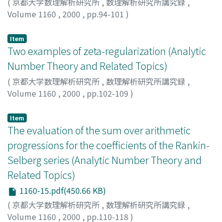
(
京都大学数理解析研究所
,
数理解析研究所講究録
,
Volume 1160
,
2000
,
pp.94-101
)
Goto, Kazuo
;
Ohkubo, Yukio
;
後藤, 和雄
;
大久保, 幸夫
;
ゴ
トウ, カズオ
;
オオクボ, ユキオ
Item
Two examples of zeta-regularization (Analytic
Number Theory and Related Topics)
(
京都大学数理解析研究所
,
数理解析研究所講究録
,
Volume 1160
,
2000
,
pp.102-109
)
Yoshimoto, Masami
;
吉元, 昌己
;
ヨシモト, マサミ
Item
The evaluation of the sum over arithmetic
progressions for the coefficients of the Rankin-
Selberg series (Analytic Number Theory and
Related Topics)
1160-15.pdf(450.66 KB)
(
京都大学数理解析研究所
,
数理解析研究所講究録
,
Volume 1160
,
2000
,
pp.110-118
)