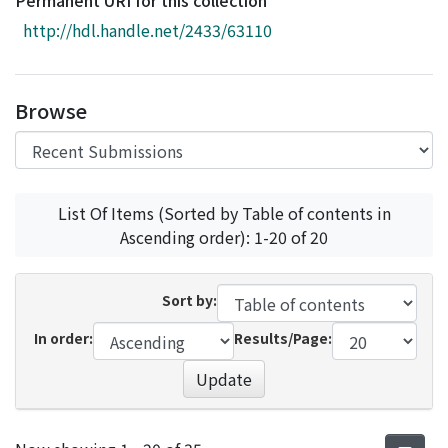
Permanent URI for this collection
Access Statistics
http://hdl.handle.net/2433/63110
Library Network
Browse
List Of Items (Sorted by Table of contents in
Ascending order): 1-20 of 20
Sort by:
In order:
Results/Page:
Update
Recent Submissions