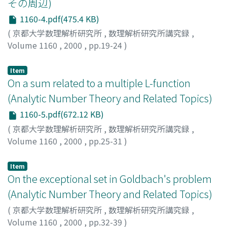
その周辺)
1160-4.pdf(475.4 KB)
(
京都大学数理解析研究所
,
数理解析研究所講究録
,
Volume 1160
,
2000
,
pp.19-24
)
神谷, 諭一
;
Kamiya, Yuichi
;
カミヤ, ユイチ
Item
On a sum related to a multiple L-function
(Analytic Number Theory and Related Topics)
1160-5.pdf(672.12 KB)
(
京都大学数理解析研究所
,
数理解析研究所講究録
,
Volume 1160
,
2000
,
pp.25-31
)
石川, 秀明
;
Ishikawa, Hideaki
;
イシカワ, ヒデアキ
Item
On the exceptional set in Goldbach's problem
(Analytic Number Theory and Related Topics)
(
京都大学数理解析研究所
,
数理解析研究所講究録
,
Volume 1160
,
2000
,
pp.32-39
)