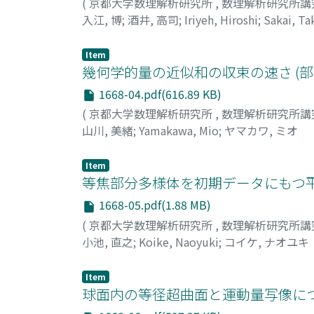
(
京都大学数理解析研究所
,
数理解析研究所講
入江, 博
;
酒井, 高司
;
Iriyeh, Hiroshi
;
Sakai, Ta
Item
幾何学的量の近似和の収束の速さ (
1668-04.pdf(616.89 KB)
(
京都大学数理解析研究所
,
数理解析研究所講
山川, 美緒
;
Yamakawa, Mio
;
ヤマカワ, ミオ
Item
等焦部分多様体を初期データにもつ平
1668-05.pdf(1.88 MB)
(
京都大学数理解析研究所
,
数理解析研究所講
小池, 直之
;
Koike, Naoyuki
;
コイケ, ナオユキ
Item
球面内の等径超曲面と運動量写像につ