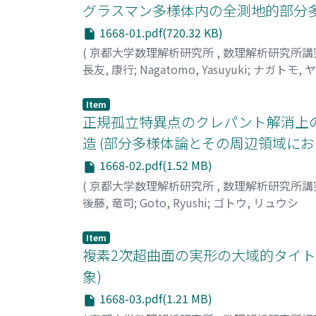
グラスマン多様体内の全測地的部分多
1668-01.pdf(720.32 KB)
(
京都大学数理解析研究所
,
数理解析研究所講
長友, 康行
;
Nagatomo, Yasuyuki
;
ナガトモ, 
Item
正規孤立特異点のクレパント解消上
造 (部分多様体論とその周辺領域に
1668-02.pdf(1.52 MB)
(
京都大学数理解析研究所
,
数理解析研究所講
後藤, 竜司
;
Goto, Ryushi
;
ゴトウ, リュウシ
Item
複素2次超曲面の実形の大域的タイト
象)
1668-03.pdf(1.21 MB)