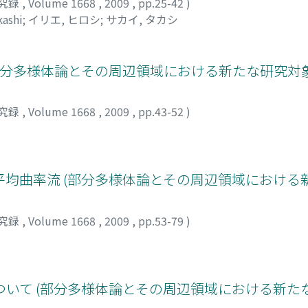
究録
,
Volume 1668
,
2009
,
pp.25-42
)
kashi
;
イリエ, ヒロシ
;
サカイ, タカシ
部分多様体論とその周辺領域における新たな研究対象
究録
,
Volume 1668
,
2009
,
pp.43-52
)
均曲率流 (部分多様体論とその周辺領域における
究録
,
Volume 1668
,
2009
,
pp.53-79
)
いて (部分多様体論とその周辺領域における新た