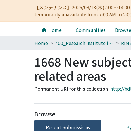
【メンテナンス】2026/08/13(木)7:00～14
temporarily unavailable from 7:00 AM to 2:0
Home
Communities
Brows
Home
400_Research Institute for Mathematical Sciences
RIM
1668 New subject
related areas
Permanent URI for this collection
http://hd
Browse
Recent Submissions
By