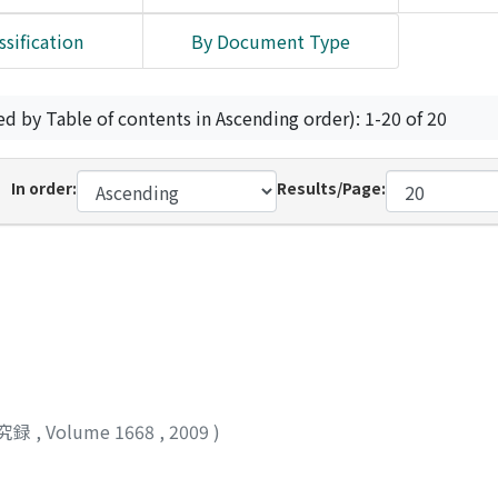
ssification
By Document Type
ed by Table of contents in Ascending order): 1-20 of 20
In order:
Results/Page:
究録
,
Volume 1668
,
2009
)