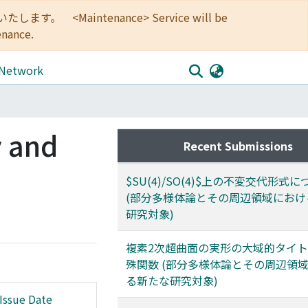
<Maintenance> Service will be
enance.
 Network
y and
Recent Submissions
$SU(4)/SO(4)$上の不変交代形式
(部分多様体論とその周辺領域におけ
研究対象)
複素2次超曲面の実形の大域的タイ
殊関数 (部分多様体論とその周辺領
る新たな研究対象)
Issue Date