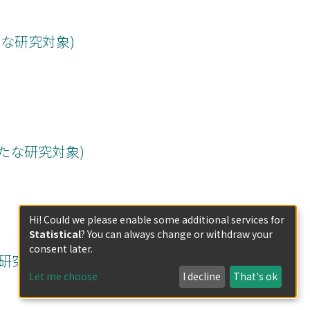
な研究対象)
たな研究対象)
Hi! Could we please enable some additional services for
Statistical
? You can always change or withdraw your
consent later.
な研究対象)
Let me choose
I decline
That's ok