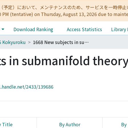
:00（予定）において、メンテナンスのため、サービスを一時停止いたします。 
0 PM (tentative) on Thursday, August 13, 2026 due to maint
e
Download Ranking
Access Statistics
Library
S Kokyuroku
1668 New subjects in submanifold theory and related areas
s in submanifold theor
l.handle.net/2433/139686
 Title
By Author
By 