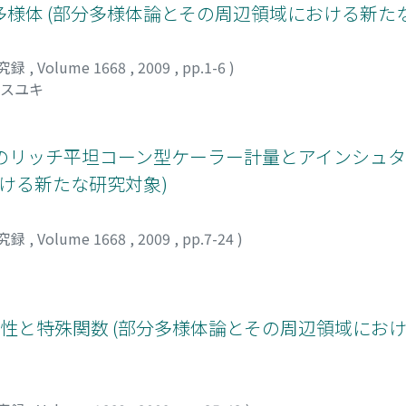
様体 (部分多様体論とその周辺領域における新た
究録
,
Volume 1668
,
2009
,
pp.1-6
)
ヤスユキ
のリッチ平坦コーン型ケーラー計量とアインシュタ
おける新たな研究対象)
究録
,
Volume 1668
,
2009
,
pp.7-24
)
性と特殊関数 (部分多様体論とその周辺領域にお