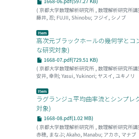
1668-06.pdf(597.27 KB)
(
京都大学数理解析研究所
,
数理解析研究所講
藤井, 忍
;
FUJII, Shinobu
;
フジイ, シノブ
Item
高次元ブラックホールの幾何学とコンパ
な研究対象)
1668-07.pdf(729.51 KB)
(
京都大学数理解析研究所
,
数理解析研究所講
安井, 幸則
;
Yasui, Yukinori
;
ヤスイ, ユキノリ
Item
ラグランジュ平均曲率流とシンプレク
対象)
1668-08.pdf(1.02 MB)
(
京都大学数理解析研究所
,
数理解析研究所講
赤穂, まなぶ
;
Akaho, Manabu
;
アカホ, マナブ