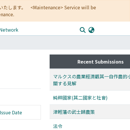
<Maintenance> Service will be
enance.
 Network
Recent Submissions
マルクスの農業經濟觀其一自作農的
關する見解
純粹國家(其二國家と社會)
津輕藩の武士歸農策
Issue Date
法令