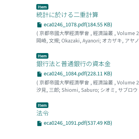
Item
統計に於ける二重計算
eca0246_1078.pdf(184.55 KB)
(
京都帝國大學經濟學會
,
經濟論叢
,
Volume 
岡崎, 文規
;
Okazaki, Ayanori
;
オカザキ, アヤ
Item
銀行法と普通銀行の資本金
eca0246_1084.pdf(228.11 KB)
(
京都帝國大學經濟學會
,
經濟論叢
,
Volume 
汐見, 三郎
;
Shiomi, Saburo
;
シオミ, サブロウ
Item
法令
eca0246_1091.pdf(537.49 KB)
(
京都帝國大學經濟學會
,
經濟論叢
,
Volume 