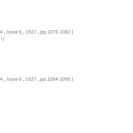
24
,
Issue 6
,
1927
,
pp.1078-1083
)
ノリ
24
,
Issue 6
,
1927
,
pp.1084-1090
)
24
,
Issue 6
,
1927
,
pp.1091-1108
)