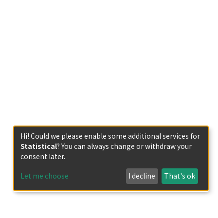
Hi! Could we please enable some additional services for
Statistical
? You can always change or withdraw your
consent later.
Let me choose
I decline
That's ok