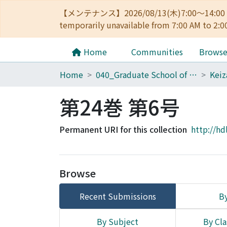
【メンテナンス】2026/08/13(木)7:00～14
temporarily unavailable from 7:00 AM to 2:0
Home
Communities
Brows
Home
040_Graduate School of Economics
第24巻 第6号
Permanent URI for this collection
http://hd
Browse
Recent Submissions
By
By Subject
By Cla