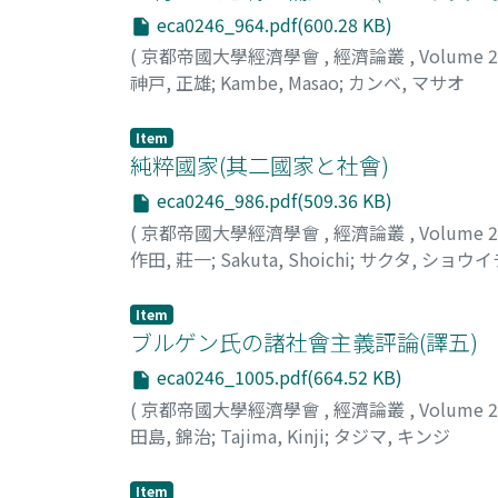
eca0246_964.pdf(600.28 KB)
(
京都帝國大學經濟學會
,
經濟論叢
,
Volume 
神戸, 正雄
;
Kambe, Masao
;
カンベ, マサオ
Item
純粹國家(其二國家と社會)
eca0246_986.pdf(509.36 KB)
(
京都帝國大學經濟學會
,
經濟論叢
,
Volume 
作田, 莊一
;
Sakuta, Shoichi
;
サクタ, ショウイ
Item
ブルゲン氏の諸社會主義評論(譯五)
eca0246_1005.pdf(664.52 KB)
(
京都帝國大學經濟學會
,
經濟論叢
,
Volume 
田島, 錦治
;
Tajima, Kinji
;
タジマ, キンジ
Item