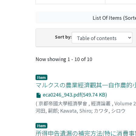
List Of Items (Sort
Sort by:
Recent Submissions
Now showing
1 - 10 of 10
Item
マルクスの農業經濟觀其一自作農的
eca0246_943.pdf(549.74 KB)
(
京都帝國大學經濟學會
,
經濟論叢
,
Volume 
河田, 嗣郎
;
Kawata, Shiro
;
カワタ, シロウ
Item
所得申告遺漏の補完方法(特に消費事