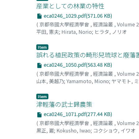
産業としての林業の特性
eca0246_1029.pdf(571.06 KB)
(
京都帝國大學經濟學會
,
經濟論叢
,
Volume 
平田, 憲夫
;
Hirata, Norio
;
ヒラタ, ノリオ
Item
誤れる植民政策の畸形兒琉球と廢藩置
eca0246_1050.pdf(563.48 KB)
(
京都帝國大學經濟學會
,
經濟論叢
,
Volume 
山本, 美越乃
;
Yamamoto, Miono
;
ヤマモト, 
Item
津輕藩の武士歸農策
eca0246_1071.pdf(277.44 KB)
(
京都帝國大學經濟學會
,
經濟論叢
,
Volume 
黒正, 巖
;
Kokusho, Iwao
;
コクショウ, イワオ