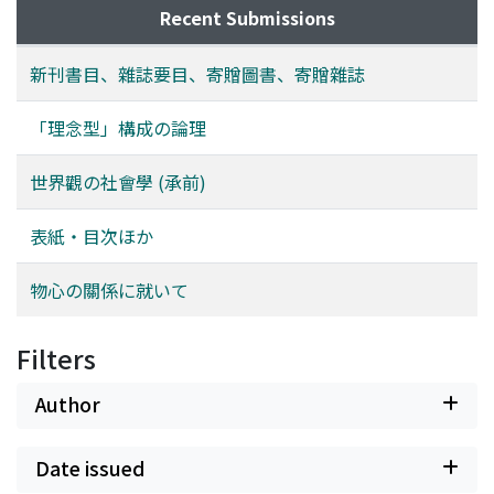
Recent Submissions
新刊書目、雜誌要目、寄贈圖書、寄贈雜誌
「理念型」構成の論理
世界觀の社會學 (承前)
表紙・目次ほか
物心の關係に就いて
Filters
Author
Date issued