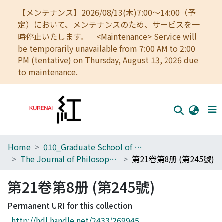
【メンテナンス】2026/08/13(木)7:00～14:00（予
定）において、メンテナンスのため、サービスを一
時停止いたします。 <Maintenance> Service will
be temporarily unavailable from 7:00 AM to 2:00
PM (tentative) on Thursday, August 13, 2026 due
to maintenance.
Home
010_Graduate School of Letters
Home
The Journal of Philosophical Studies
第21卷第8册 (第245號)
Communities
第21卷第8册 (第245號)
Browse
Permanent URI for this collection
Download Ranking
http://hdl.handle.net/2433/269945