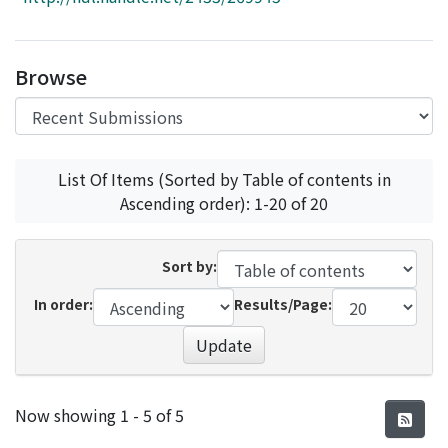
Access Statistics
Library Network
Browse
List Of Items (Sorted by Table of contents in
Ascending order): 1-20 of 20
Sort by:
In order:
Results/Page:
Update
Recent Submissions
Now showing
1 - 5 of 5