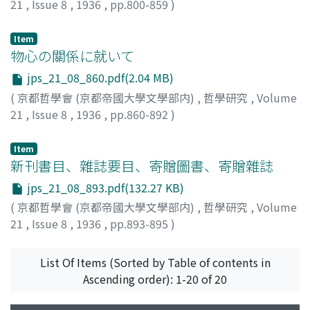
21
,
Issue 8
,
1936
,
pp.800-859
)
樺, 俊雄
Item
物心の關係に就いて
jps_21_08_860.pdf(2.04 MB)
(
京都哲學會 (京都帝國大學文學部内)
,
哲學研究
,
Volume
21
,
Issue 8
,
1936
,
pp.860-892
)
上田, 大助
Item
新刊書目、雜誌要目、寄贈圖書、寄贈雜誌
jps_21_08_893.pdf(132.27 KB)
(
京都哲學會 (京都帝國大學文學部内)
,
哲學研究
,
Volume
21
,
Issue 8
,
1936
,
pp.893-895
)
List Of Items (Sorted by Table of contents in
Ascending order): 1-20 of 20