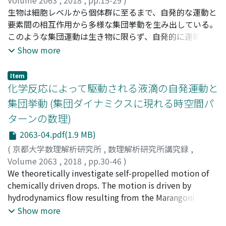
Volume 2063
,
2018
,
pp.15-29
)
末松, 信彦 J.
生物は細胞レベルから個体群に至るまで、自発的な運動と
;
Suematsu, Nobuhiko J.
;
スエマツ, ノブヒ
コ
要素間の相互作用から多様な集団挙動を生み出している。
このような集団運動は生き物に限らず、自発的に運動する
素子には普遍的に表れる。ここでは、単純な自己駆動粒子
Show more
として樟脳粒・樟脳船に着目し、その集団に現れる時空間
ダイナミクスについてまとめる。
Item
化学反応によって駆動される液滴の自発運動と
集団挙動 (集団ダイナミクスに現れる時空間パ
ターンの数理)
2063-04.pdf(1.9 MB)
(
京都大学数理解析研究所
,
数理解析研究所講究録
,
Volume 2063
,
2018
,
pp.30-46
)
義永, 那津人
We theoretically investigate self-propelled motion of
;
藪中, 俊介
;
Yoshinaga, Natsuhiko
;
Yabunaka, Shunsuke
chemically driven drops. The motion is driven by
;
ヨシナガ, ナツヒコ
;
ヤブナカ, シュ
ンスケ
hydrodynamics flow resulting from the Marangoni
effect. This occurs for drops under an isotropic
Show more
chemical reaction rather than the motion under a