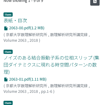
Now showing
1 - 9 of 9
Item
表紙・目次
2063-00.pdf(1.2 MB)
(
京都大学数理解析研究所
,
数理解析研究所講究録
,
Volume 2063
,
2018
)
Item
ノイズのある結合振動子系の位相スリップ (集
団ダイナミクスに現れる時空間パターンの数
理)
2063-01.pdf(1.11 MB)
(
京都大学数理解析研究所
,
数理解析研究所講究録
,
Volume 2063
,
2018
,
pp.1-6
)
小林, 康明
;
Kobayashi, Yasuaki
;
コバヤシ, ヤスアキ
Item