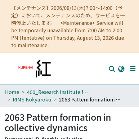
【メンテナンス】2026/08/13(木)7:00～14:00（予
定）において、メンテナンスのため、サービスを一
時停止いたします。 <Maintenance> Service will
be temporarily unavailable from 7:00 AM to 2:00
PM (tentative) on Thursday, August 13, 2026 due
to maintenance.
Home
400_Research Institute for Mathematical Sciences
Home
RIMS Kokyuroku
2063 Pattern formation in collective dynamics
Communities
2063 Pattern formation in
Browse
collective dynamics
Download Ranking