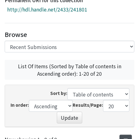
Permanent URI for this collection
Access Statistics
http://hdl.handle.net/2433/241801
Library Network
Browse
List Of Items (Sorted by Table of contents in
Ascending order): 1-20 of 20
Sort by:
In order:
Results/Page:
Update
Recent Submissions