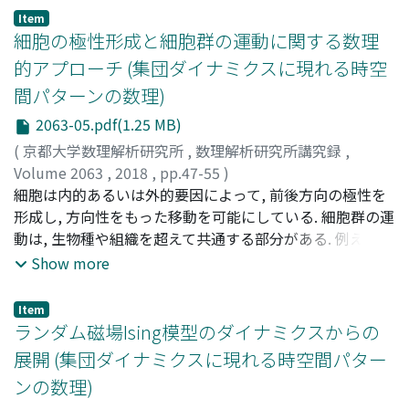
temperature and/or concentration gradient. We
Item
propose the mechanism of spontaneous symmetry
細胞の極性形成と細胞群の運動に関する数理
breaking where hydrodynamics play a significant role.
的アプローチ (集団ダイナミクスに現れる時空
We summarise basic theoretical aspects of this
間パターンの数理)
phenomena including the reaction-diffusion equations
and the hydrodynamic equation. We also discuss
2063-05.pdf(1.25 MB)
collective behaviours of the drops by analysing the
(
京都大学数理解析研究所
,
数理解析研究所講究録
,
interaction between the self-propelled drops.
Volume 2063
,
2018
,
pp.47-55
)
秋山, 正和
細胞は内的あるいは外的要因によって, 前後方向の極性を
;
須志田, 隆道
;
Akiyama, Masakazu
;
Sushida,
Takamichi
形成し, 方向性をもった移動を可能にしている. 細胞群の運
;
アキヤマ, マサカズ
;
スシダ, タカミチ
動は, 生物種や組織を超えて共通する部分がある. 例えば,
細胞性粘菌, MDCK細胞では, 直進運動などの単純な運動だ
Show more
けでなく, 回転などの運動も存在する. この回転運動は様々
な器官や組織で観察されるが, ここから細胞細胞群の移動
Item
と形態形成の過程の間には, 生物種を超えた何らかの普遍
ランダム磁場Ising模型のダイナミクスからの
性があるのではないかと推測できる. 本論文では, 細胞群の
展開 (集団ダイナミクスに現れる時空間パター
様々な運動モードがどのように三次元および二次元の形態
ンの数理)
形成のプロセスに効いているかを見出すために, 幾つかの