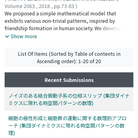
Volume 2063
,
2018
,
pp.73-83
)
加納, 剛史
We proposed a simple mathematical model that
;
大須賀, 公一
;
川勝, 年洋
;
石黒, 章夫
;
Kano,
Takeshi
exhibits various non-trivial patterns, inspired by
;
Osuka, Koichi
;
Kawakatsu, Toshihiro
;
Ishiguro,
Akio
friendship formation in human society. We developed
;
カノウ, タケシ
;
オオスカ, コウイチ
;
カワカツ, トシ
ヒロ
this model just for curiosity and do not have any
;
イシグロ, アキオ
Show more
background of the study. However, we believe that this
model could help understand the essential mechanism
List Of Items (Sorted by Table of contents in
for the emergence of dynamical order in various
Ascending order): 1-20 of 20
systems, as well as be used in the design of artificial
systems such as swarm robotic systems.
Recent Submissions
ノイズのある結合振動子系の位相スリップ (集団ダイナ
ミクスに現れる時空間パターンの数理)
細胞の極性形成と細胞群の運動に関する数理的アプロ
ーチ (集団ダイナミクスに現れる時空間パターンの数
理)