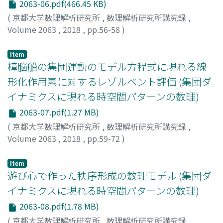
生物種の特徴的な運動モードを例として示した後, 数理モ
2063-06.pdf(466.45 KB)
デルを用いてこれらの運動モードが再現できることを示
(
京都大学数理解析研究所
,
数理解析研究所講究録
,
す. さらに再現された運動モードはある種の堅牢性
Volume 2063
,
2018
,
pp.56-58
)
(robustness)を持つことを示す.
太田, 洋輝
;
Ohta, Hiroki
;
オオタ, ヒロキ
Item
樟脳船の集団運動のモデル方程式に現れる線
形化作用素に対するレゾルベント評価 (集団ダ
イナミクスに現れる時空間パターンの数理)
2063-07.pdf(1.27 MB)
(
京都大学数理解析研究所
,
数理解析研究所講究録
,
Volume 2063
,
2018
,
pp.59-72
)
Ikeda, Kota
;
EI, Shin-Ichiro
;
池田, 幸太
;
栄, 伸一郎
;
イケ
ダ, コウタ
;
エイ, シンイチロウ
Item
遊び心で作った秩序形成の数理モデル (集団ダ
イナミクスに現れる時空間パターンの数理)
2063-08.pdf(1.78 MB)
(
京都大学数理解析研究所
,
数理解析研究所講究録
,