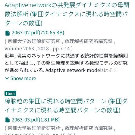
Adaptive networkの共発展ダイナミクスの母関
数法解析 (集団ダイナミクスに現れる時空間パ
ターンの数理)
2063-02.pdf(720.65 KB)
(
京都大学数理解析研究所
,
数理解析研究所講究録
,
Volume 2063
,
2018
,
pp.7-14
)
青木, 高明
近年, 現実のネットワークに共通する統計的性質を経験則
;
Aoki, Takaaki
;
アオキ, タカアキ
として抽出し, その発生原理を説明する数理モデルの研究
が進められている. Adaptive network modelsはその数理
モデルの一つとして, 神経網や道路網などに見られる動的
Show more
素子と結合の共発展ダイナミクスに基づき統計的経験則を
再現する. ただし問題点も有り, エージェントベースモデル
Item
として記述されるため, 一般に理論解析が難しい. 本稿では
樟脳粒の集団に現れる時空間パターン (集団ダ
既発表論文[2]の概説として, EmailやSNSなどのコミュニ
イナミクスに現れる時空間パターンの数理)
ケーションデータが持つ時間的構造的経験則を再現したモ
2063-03.pdf(1.81 MB)
デルを紹介し, その共発展ダイナミクスを母関数法により
解析できることを概説する.
(
京都大学数理解析研究所
,
数理解析研究所講究録
,