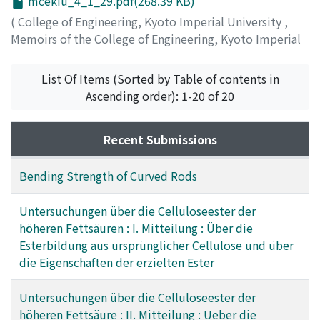
mcekiu_4_1_29.pdf(268.39 KB)
(
College of Engineering, Kyoto Imperial University
,
Memoirs of the College of Engineering, Kyoto Imperial
University
,
Volume 4
,
Issue 1
,
1925
,
pp.29-35
)
Kita, G.
;
Mazume, T.
;
Sakurada, I.
;
Nakashima, T.
List Of Items (Sorted by Table of contents in
Ascending order): 1-20 of 20
Recent Submissions
Bending Strength of Curved Rods
Untersuchungen über die Celluloseester der
höheren Fettsäuren : I. Mitteilung : Über die
Esterbildung aus ursprünglicher Cellulose und über
die Eigenschaften der erzielten Ester
Untersuchungen über die Celluloseester der
höheren Fettsäure : II. Mitteilung : Ueber die