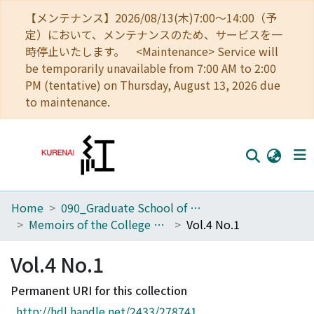
【メンテナンス】2026/08/13(木)7:00～14:00（予
定）において、メンテナンスのため、サービスを一
時停止いたします。 <Maintenance> Service will
be temporarily unavailable from 7:00 AM to 2:00
PM (tentative) on Thursday, August 13, 2026 due
to maintenance.
Home
090_Graduate School of Engineering
Home
Memoirs of the College of Engineering, Kyoto Imperial University
Vol.4 No.1
Communities
Vol.4 No.1
Browse
Permanent URI for this collection
Download Ranking
http://hdl.handle.net/2433/278741