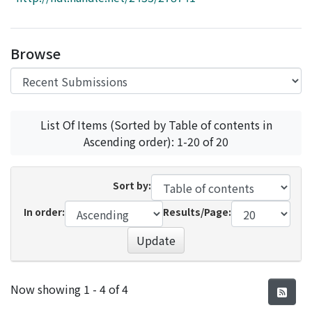
Access Statistics
Library Network
Browse
List Of Items (Sorted by Table of contents in
Ascending order): 1-20 of 20
Sort by:
In order:
Results/Page:
Update
Recent Submissions
Now showing
1 - 4 of 4