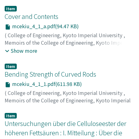
Item
Cover and Contents
mcekiu_4_1_a.pdf(94.47 KB)
(
College of Engineering, Kyoto Imperial University
,
Memoirs of the College of Engineering, Kyoto Imperial
University
,
Volume 4
,
Issue 1
,
1925
)
Show more
Item
Bending Strength of Curved Rods
mcekiu_4_1_1.pdf(611.98 KB)
(
College of Engineering, Kyoto Imperial University
,
Memoirs of the College of Engineering, Kyoto Imperial
University
,
Volume 4
,
Issue 1
,
1925
,
pp.1-20
)
Matsumura, Tsuruzo
Item
Untersuchungen über die Celluloseester der
höheren Fettsäuren : I. Mitteilung : Über die