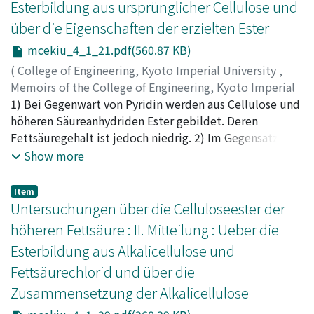
Esterbildung aus ursprünglicher Cellulose und
über die Eigenschaften der erzielten Ester
mcekiu_4_1_21.pdf(560.87 KB)
(
College of Engineering, Kyoto Imperial University
,
Memoirs of the College of Engineering, Kyoto Imperial
University
1) Bei Gegenwart von Pyridin werden aus Cellulose und
,
Volume 4
,
Issue 1
,
1925
,
pp.21-28
)
Kita, G.
höheren Säureanhydriden Ester gebildet. Deren
;
Mazume, T.
;
Sakurada, I.
;
Nakashima, T.
Fettsäuregehalt ist jedoch niedrig. 2) Im Gegensatz zu
Grün und Wittka lassen sich nach den beschriebenen
Show more
Versuchen benzol- bezw, ätherlösliche Ester erzielen. 3)
Nach Gault ist die Esterbildung aus der ursprünglichen
Item
Cellulose unmöglich, während unsere Versuche selbst
Untersuchungen über die Celluloseester der
unter gewöhnlichen Druck diese Möglichkeit ergeben.
höheren Fettsäure : II. Mitteilung : Ueber die
4) Der Schmelzpunkt ist h5her als der früher
Esterbildung aus Alkalicellulose und
angenommene. 5) Der höchste der homologen Ester ist
Fettsäurechlorid und über die
höchst wahrscheinlich Triester.
Zusammensetzung der Alkalicellulose