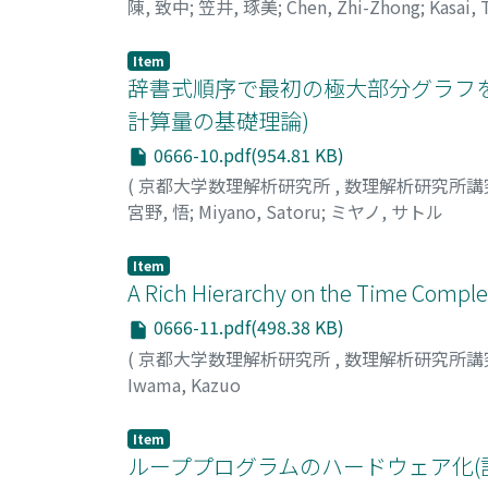
陳, 致中
;
笠井, 琢美
;
Chen, Zhi-Zhong
;
Kasai,
Item
辞書式順序で最初の極大部分グラフを
計算量の基礎理論)
0666-10.pdf(954.81 KB)
(
京都大学数理解析研究所
,
数理解析研究所講
宮野, 悟
;
Miyano, Satoru
;
ミヤノ, サトル
Item
A Rich Hierarchy on the Time Comple
0666-11.pdf(498.38 KB)
(
京都大学数理解析研究所
,
数理解析研究所講
Iwama, Kazuo
Item
ループプログラムのハードウェア化(