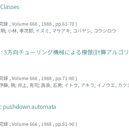
 Classes
究録
,
Volume 666
,
1988
,
pp.61-70
)
正明
;
小林, 孝次郎
;
イズミ, マサアキ
;
コバヤシ, コウジロウ
 : 3方向チューリング機械による模倣(計算アルゴ
究録
,
Volume 666
,
1988
,
pp.71-80
)
伊藤, 暁
;
井上, 克司
;
高浪, 五男
;
イトウ, アキラ
;
イノウエ, カツ
tic pushdown automata
究録
,
Volume 666
,
1988
,
pp.81-90
)