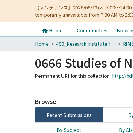
【メンテナンス】2026/08/13(木)7:00～14
temporarily unavailable from 7:00 AM to 2:0
Home
Communities
Brows
Home
400_Research Institute for Mathematical Sciences
RIM
0666 Studies of 
Permanent URI for this collection
http://hd
Browse
Recent Submissions
By
By Subject
By Cla