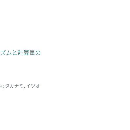
リズムと計算量の
シ
;
タカナミ, イツオ