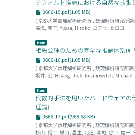
デフォルト推論における自然な拡張と
0666-15.pdf(1.05 MB)
(
京都大学数理解析研究所
,
数理解析研究所講
湯浅, 寛子
;
Yuasa, Hiroko
;
ユアサ, ヒロコ
Item
相殺公理のための完全な推論体系(計
0666-16.pdf(1.05 MB)
(
京都大学数理解析研究所
,
数理解析研究所講
坂井, 公
;
Hsiang, Jieh
;
Rusinowitch, Michael
Item
代数的手法を用いたハードウェアの
理論)
0666-17.pdf(965.68 KB)
(
京都大学数理解析研究所
,
数理解析研究所講
杉山, 裕二
;
横山, 昌生
;
北道, 淳司
;
谷口, 健一
;