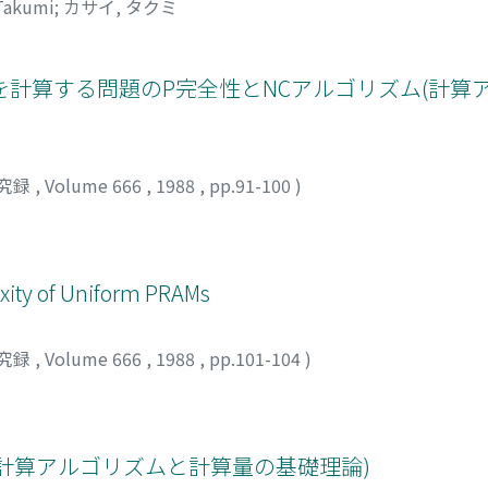
 Takumi
;
カサイ, タクミ
計算する問題のP完全性とNCアルゴリズム(計算
究録
,
Volume 666
,
1988
,
pp.91-100
)
xity of Uniform PRAMs
究録
,
Volume 666
,
1988
,
pp.101-104
)
計算アルゴリズムと計算量の基礎理論)