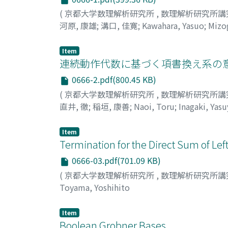
(
京都大学数理解析研究所
,
数理解析研究所講
河原, 康雄
;
溝口, 佳寛
;
Kawahara, Yasuo
;
Mizog
Item
連続動作代数に基づく項書換え系の意
0666-2.pdf(800.45 KB)
(
京都大学数理解析研究所
,
数理解析研究所講
直井, 徹
;
稲垣, 康善
;
Naoi, Toru
;
Inagaki, Yasu
Item
Termination for the Direct Sum of Lef
0666-03.pdf(701.09 KB)
(
京都大学数理解析研究所
,
数理解析研究所講
Toyama, Yoshihito
Item
Boolean Grobner Bases