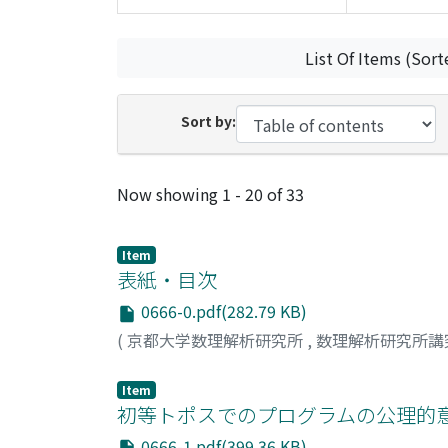
List Of Items (Sort
Sort by:
Recent Submissions
Now showing
1 - 20 of 33
Item
表紙・目次
0666-0.pdf(282.79 KB)
(
京都大学数理解析研究所
,
数理解析研究所講
Item
初等トポスでのプログラムの公理的意
0666-1.pdf(399.36 KB)