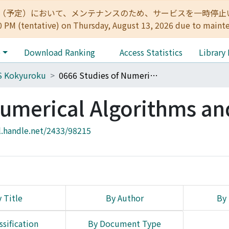
:00（予定）において、メンテナンスのため、サービスを一時停止いたします。 
0 PM (tentative) on Thursday, August 13, 2026 due to maint
e
Download Ranking
Access Statistics
Library
S Kokyuroku
0666 Studies of Numerical Algorithms and ??
Numerical Algorithms an
l.handle.net/2433/98215
 Title
By Author
By 
ssification
By Document Type