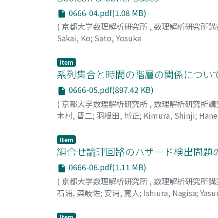
0666-04.pdf(1.08 MB)
(
京都大学数理解析研究所
,
数理解析研究所講
Sakai, Ko
;
Sato, Yosuke
Item
系列集合と時間の階層の関係について
0666-05.pdf(897.42 KB)
(
京都大学数理解析研究所
,
数理解析研究所講
木村, 晋二
;
羽根田, 博正
;
Kimura, Shinji
;
Hane
Item
組合せ論理回路のハザード検出問題の
0666-06.pdf(1.11 MB)
(
京都大学数理解析研究所
,
数理解析研究所講
石浦, 菜岐佐
;
安浦, 寛人
;
Ishiura, Nagisa
;
Yasu
Item