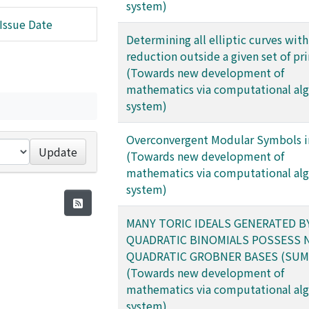
system)
Issue Date
Determining all elliptic curves wit
reduction outside a given set of pr
(Towards new development of
mathematics via computational al
system)
Overconvergent Modular Symbols i
Update
(Towards new development of
mathematics via computational al
system)
MANY TORIC IDEALS GENERATED B
QUADRATIC BINOMIALS POSSESS 
QUADRATIC GROBNER BASES (SUM
(Towards new development of
mathematics via computational al
system)