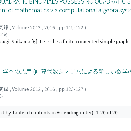
 QUADRATIC BINOMIALS POSSESS NO QUADRATIC 
t of mathematics via computational algebra sys
究録
,
Volume 2012
,
2016
,
pp.115-122
)
フミ
sugi-Shikama [6]. Let G be a finite connected simple graph a
aper, we study finite graphs G with the property that I_{G} is
dratic Gröbner basis. First, we give a nontrivial infinite ser
nt a combinatorial characterization for I_{G} to be genera
ch, we classify the finite graphs G with the above property,
学への応用 (計算代数システムによる新しい数学
究録
,
Volume 2012
,
2016
,
pp.123-127
)
シ
ed by Table of contents in Ascending order): 1-20 of 20