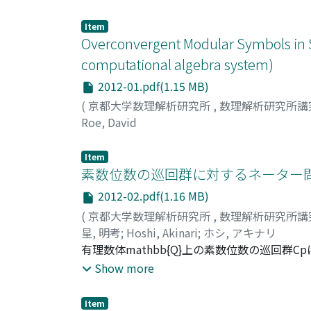
Item
Overconvergent Modular Symbols in 
computational algebra system)
2012-01.pdf(1.15 MB)
(
京都大学数理解析研究所
,
数理解析研究所講
Roe, David
Item
素数位数の巡回群に対するネーター問
2012-02.pdf(1.16 MB)
(
京都大学数理解析研究所
,
数理解析研究所講
星, 明考
;
Hoshi, Akinari
;
ホシ, アキナリ
有理数体mathbb{Q}上の素数位数の巡回群Cpに対す
x_{p})への巡回群Cpの変数の置換による作用の不変体mathbb{
Show more
x_{p})|$sigma$(a)=a(forall $sigma$
71に対して肯定解をもつことが知られているが
Item