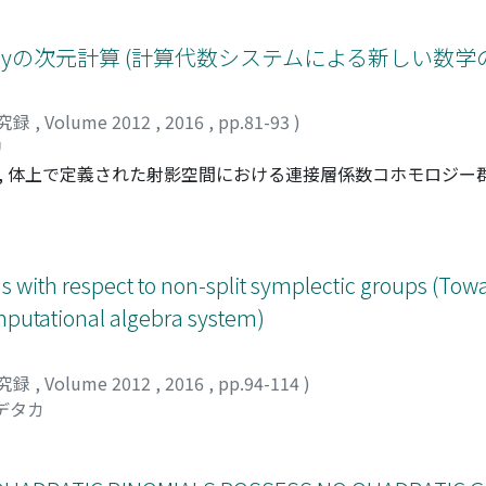
omologyの次元計算 (計算代数システムによる新しい数
究録
,
Volume 2012
,
2016
,
pp.81-93
)
リ
る, 体上で定義された射影空間における連接層係数コホモロジー
ている方法を計算機上に実現するための明示的な公式とアルゴリズ
介を行う. なお, 本稿は2015年9月30日から10月2日の期間
システムによる新しい数学の開拓と進展」における著者の講演
学大学院数理学府に提出された著者の修士論文の内容に基づいている
 with respect to non-split symplectic groups (To
putational algebra system)
究録
,
Volume 2012
,
2016
,
pp.94-114
)
デタカ