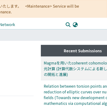
<Maintenance> Service will be
enance.
 Network
Recent Submissions
Magmaを用いたcoherent cohomol
元計算 (計算代数システムによる新
の開拓と進展)
Relation between torsion points a
reduction of elliptic curves over 
fields (Towards new development 
mathematics via computational al