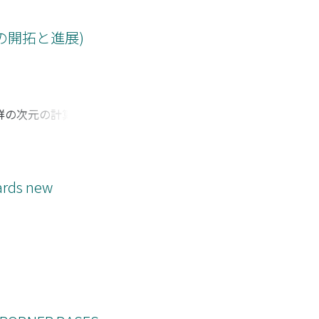
学の開拓と進展)
群の次元の計算方法
ムを記述し, 著者
に京都大学数理解析研
内容をまとめたもの
.
wards new