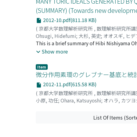
MANY TORIC IDEALS GENERATED BY
(SUMMARY) (Towards new developmen
2012-10.pdf(811.18 KB)
(
京都大学数理解析研究所
,
数理解析研究所講
Ohsugi, Hidefumi
;
大杉, 英史
;
オオスギ, ヒデ
This is a brief summary of Hibi Nishiyama Oh
ideal of the edge ring of G. In the present p
Show more
quadratic binomials and I_{G} possesses no qua
with the above property. Second, we impleme
Item
binomials and, by means of the computer sear
微分作用素環のグレブナー基底と統計
2012-11.pdf(615.58 KB)
(
京都大学数理解析研究所
,
数理解析研究所講
小原, 功任
;
Ohara, Katsuyoshi
;
オハラ, カツヨ
List Of Items (Sort