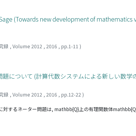
Sage (Towards new development of mathematics v
究録
,
Volume 2012
,
2016
,
pp.1-11
)
題について (計算代数システムによる新しい数学
究録
,
Volume 2012
,
2016
,
pp.12-22
)
るネーター問題は, mathbb{Q}上の有理関数体mathbb{Q}(x_{1
Q}(x_{1}, ldots, x_{p})^{C_{p}}={ain mathbb{Q}(x_
in C_{p})}がmathbb{Q}上有理的(純超越的)か?を問うており, 17個の素数pl
, 解が肯定的となる素数pが無限に存在するかどうかは分かってい