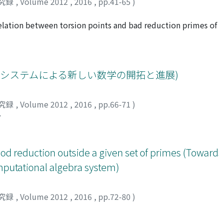
究録
,
Volume 2012
,
2016
,
pp.41-65
)
elation between torsion points and bad reduction primes of a
e results on the non-existence of a torsion points of E of pr
ated with p.
計算代数システムによる新しい数学の開拓と進展)
究録
,
Volume 2012
,
2016
,
pp.66-71
)
シ
good reduction outside a given set of primes (Towar
putational algebra system)
究録
,
Volume 2012
,
2016
,
pp.72-80
)