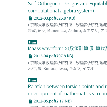
既知の結果の概説を行うとともに, 論文[Hos15
Self-Orthogonal Designs and Equitab
computational algebra system)
2012-03.pdf(625.87 KB)
(
京都大学数理解析研究所
,
数理解析研究所講
宗政, 昭弘
;
Munemasa, Akihiro
;
ムネマサ, ア
Item
Maass waveform の数値計算 
2012-04.pdf(797.8 KB)
(
京都大学数理解析研究所
,
数理解析研究所講
木村, 巌
;
Kimura, Iwao
;
キムラ, イワオ
Item
Relation between torsion points and r
development of mathematics via com
2012-05.pdf(2.17 MB)