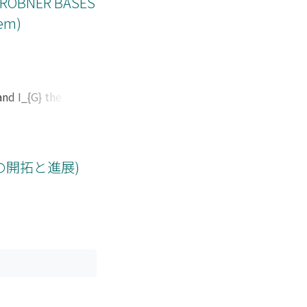
GROBNER BASES
tem)
nd I_{G} the toric
 generated by
ies of finite graphs
ted by quadratic
 up to 8 vertices.
の開拓と進展)