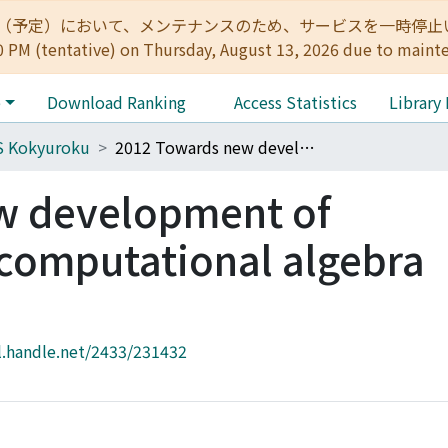
:00（予定）において、メンテナンスのため、サービスを一時停止いたします。 
0 PM (tentative) on Thursday, August 13, 2026 due to maint
e
Download Ranking
Access Statistics
Library
S Kokyuroku
2012 Towards new development of mathematics via computational algebra system
w development of
computational algebra
l.handle.net/2433/231432