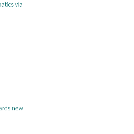
結果を紹介する.
atics via
wards new