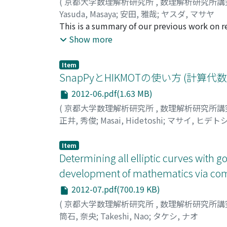
(
京都大学数理解析研究所
,
数理解析研究所講
Yasuda, Masaya
;
安田, 雅哉
;
ヤスダ, マサヤ
This is a summary of our previous work on r
over a number field. We mainly introduce som
Show more
has bad reduction only at certain primes rel
Item
SnapPyとHIKMOTの使い方 (
2012-06.pdf(1.63 MB)
(
京都大学数理解析研究所
,
数理解析研究所講
正井, 秀俊
;
Masai, Hidetoshi
;
マサイ, ヒデト
Item
Determining all elliptic curves with 
development of mathematics via com
2012-07.pdf(700.19 KB)
(
京都大学数理解析研究所
,
数理解析研究所講
筒石, 奈央
;
Takeshi, Nao
;
タケシ, ナオ