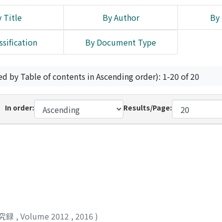
 Title
By Author
By 
ssification
By Document Type
ed by Table of contents in Ascending order): 1-20 of 20
In order:
Results/Page:
究録
,
Volume 2012
,
2016
)