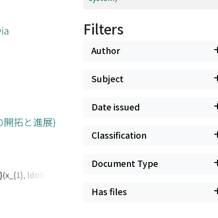
Filters
ia
Author
Subject
Date issued
の開拓と進展)
Classification
Document Type
}, ldots,
{1}, ldots,
Has files
eq43とp=61, 67,
ない. 本稿では,