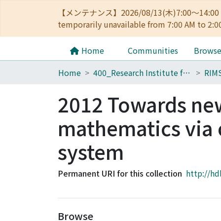
【メンテナンス】2026/08/13(木)7:00～14
temporarily unavailable from 7:00 AM to 2:0
Home
Communities
Brows
Home
400_Research Institute for Mathematical Sciences
RIM
2012 Towards ne
mathematics via 
system
Permanent URI for this collection
http://hd
Browse