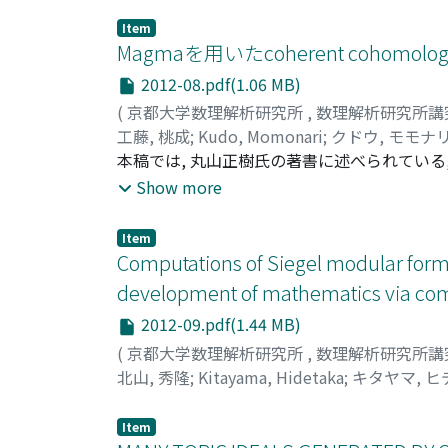
Item
Magmaを用いたcoherent coh
2012-08.pdf(1.06 MB)
(
京都大学数理解析研究所
,
数理解析研究所講
工藤, 桃成
;
Kudo, Momonari
;
クドウ, モモナ
本稿では, 丸山正樹氏の著書に述べられてい
を紹介する. また, 丸山氏の著書で与えられ
Show more
が計算代数システムMagmaに実装した関数の紹
究所において開催された研究集会「計算代数
Item
であり, 主として2015年2月6日に九州大
Computations of Siegel modular forms
development of mathematics via com
2012-09.pdf(1.44 MB)
(
京都大学数理解析研究所
,
数理解析研究所講
北山, 秀隆
;
Kitayama, Hidetaka
;
キタヤマ, ヒ
Item