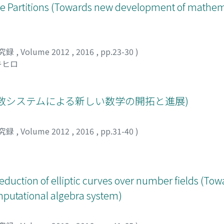
]における, PARI/GPによるp<20000なる素数pに対する計算
le Partitions (Towards new development of mathem
究録
,
Volume 2012
,
2016
,
pp.23-30
)
キヒロ
(計算代数システムによる新しい数学の開拓と進展)
究録
,
Volume 2012
,
2016
,
pp.31-40
)
eduction of elliptic curves over number fields (To
putational algebra system)