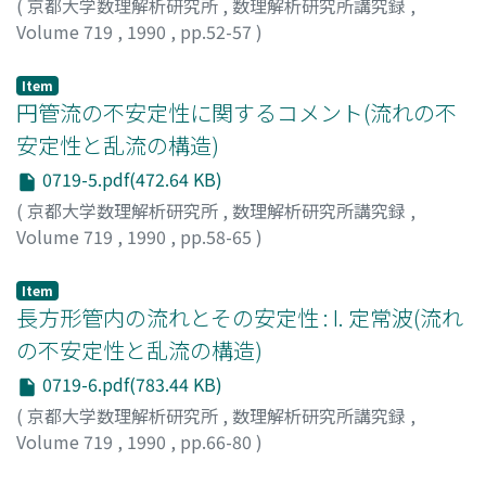
(
京都大学数理解析研究所
,
数理解析研究所講究録
,
Volume 719
,
1990
,
pp.52-57
)
大木谷, 耕司
;
Ohkitani, Koji
;
70211787
;
オオキタニ, コウ
ジ
Item
円管流の不安定性に関するコメント(流れの不
安定性と乱流の構造)
0719-5.pdf(472.64 KB)
(
京都大学数理解析研究所
,
数理解析研究所講究録
,
Volume 719
,
1990
,
pp.58-65
)
宗像, 健一
;
Munakata, Ken-iti
;
ムナカタ, ケンイチ
Item
長方形管内の流れとその安定性 : I. 定常波(流れ
の不安定性と乱流の構造)
0719-6.pdf(783.44 KB)
(
京都大学数理解析研究所
,
数理解析研究所講究録
,
Volume 719
,
1990
,
pp.66-80
)
吉村, 卓弘
;
巽, 友正
;
Yoshimura, Takahiro
;
Tatsumi,