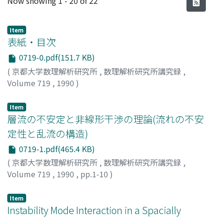
Now showing
1 - 20 of 22
Item
表紙・目次
0719-0.pdf(151.7 KB)
(
京都大学数理解析研究所
,
数理解析研究所講究録
,
Volume 719
,
1990
)
Item
層流の不安定と非線形干渉の理論(流れの不安
定性と乱流の構造)
0719-1.pdf(465.4 KB)
(
京都大学数理解析研究所
,
数理解析研究所講究録
,
Volume 719
,
1990
,
pp.1-10
)
伊藤, 信毅
;
Itoh, Nobutake
;
イトウ, ノブタケ
Item
Instability Mode Interaction in a Spacially