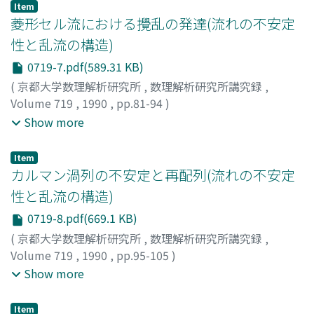
Tomomasa
;
ヨシムラ, タカヒロ
;
タツミ, トモマサ
Item
菱形セル流における攪乱の発達(流れの不安定
性と乱流の構造)
0719-7.pdf(589.31 KB)
(
京都大学数理解析研究所
,
数理解析研究所講究録
,
Volume 719
,
1990
,
pp.81-94
)
水島, 二郎
;
後藤, 金英
;
万井, 敏寛
;
Mizushima, Jiro
;
Show more
Gotoh, Kanefusa
;
Mann-i, Toshihiro
;
ミズシマ, ジロウ
;
ゴ
トウ, カネフサ
;
マンイ, トシヒロ
Item
カルマン渦列の不安定と再配列(流れの不安定
性と乱流の構造)
0719-8.pdf(669.1 KB)
(
京都大学数理解析研究所
,
数理解析研究所講究録
,
Volume 719
,
1990
,
pp.95-105
)
Funakoshi, Mitsuaki
;
Karasudani, Takashi
;
Hoshino,
Show more
Sumako
;
船越, 満明
;
鳥谷, 隆
;
星野, スマ子
;
フナコシ, ミツ
アキ
;
カラスダニ, タカシ
;
ホシノ, スマコ
Item