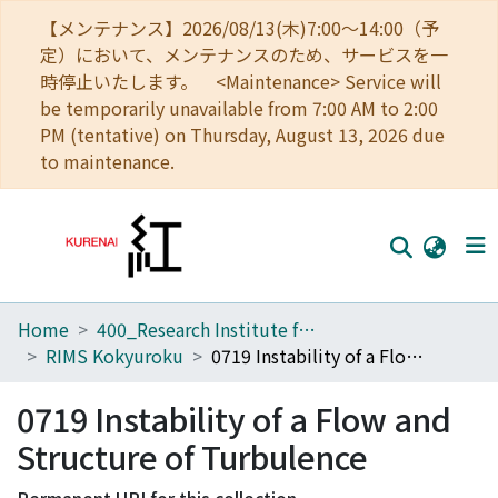
【メンテナンス】2026/08/13(木)7:00～14:00（予
定）において、メンテナンスのため、サービスを一
時停止いたします。 <Maintenance> Service will
be temporarily unavailable from 7:00 AM to 2:00
PM (tentative) on Thursday, August 13, 2026 due
to maintenance.
Home
400_Research Institute for Mathematical Sciences
Home
RIMS Kokyuroku
0719 Instability of a Flow and Structure of Turbulence
Communities
0719 Instability of a Flow and
Browse
Structure of Turbulence
Download Ranking