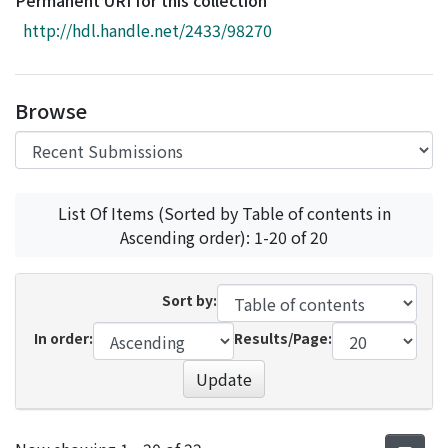
Permanent URI for this collection
Access Statistics
http://hdl.handle.net/2433/98270
Library Network
Browse
List Of Items (Sorted by Table of contents in
Ascending order): 1-20 of 20
Sort by:
In order:
Results/Page:
Update
Recent Submissions