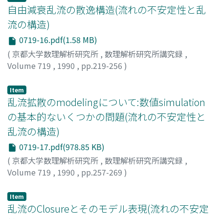
自由減衰乱流の散逸構造(流れの不安定性と乱
流の構造)
0719-16.pdf(1.58 MB)
(
京都大学数理解析研究所
,
数理解析研究所講究録
,
Volume 719
,
1990
,
pp.219-256
)
木田, 重雄
;
村上, 洋一
;
KIDA, Shigeo
;
MURAKAMI, Youichi
;
キダ, シゲオ
;
ムラカミ, ヨウイチ
Item
乱流拡散のmodelingについて:数値simulation
の基本的ないくつかの問題(流れの不安定性と
乱流の構造)
0719-17.pdf(978.85 KB)
(
京都大学数理解析研究所
,
数理解析研究所講究録
,
Volume 719
,
1990
,
pp.257-269
)
中澤, 宏
;
Nakazawa, Hiroshi
;
ナカザワ, ヒロシ
Item
乱流のClosureとそのモデル表現(流れの不安定