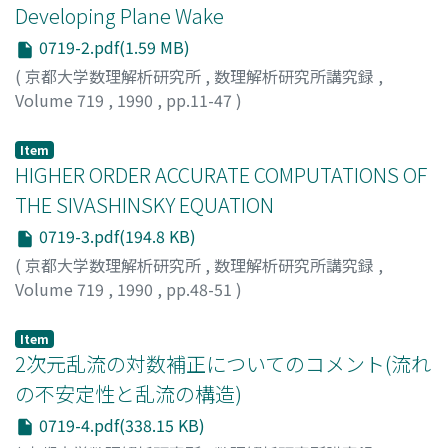
Developing Plane Wake
0719-2.pdf(1.59 MB)
(
京都大学数理解析研究所
,
数理解析研究所講究録
,
Volume 719
,
1990
,
pp.11-47
)
Maekawa, Hiroshi
;
Mansour, Nagi N.
;
Buell, Jefferey C.
;
前川, 博
;
マエカワ, ヒロシ
Item
HIGHER ORDER ACCURATE COMPUTATIONS OF
THE SIVASHINSKY EQUATION
0719-3.pdf(194.8 KB)
(
京都大学数理解析研究所
,
数理解析研究所講究録
,
Volume 719
,
1990
,
pp.48-51
)
TOKUNAGA, Hiroshi
;
SATOFUKA, Nobuyuki
;
TANIDA,
Hiroshi
Item
2次元乱流の対数補正についてのコメント(流れ
の不安定性と乱流の構造)
0719-4.pdf(338.15 KB)