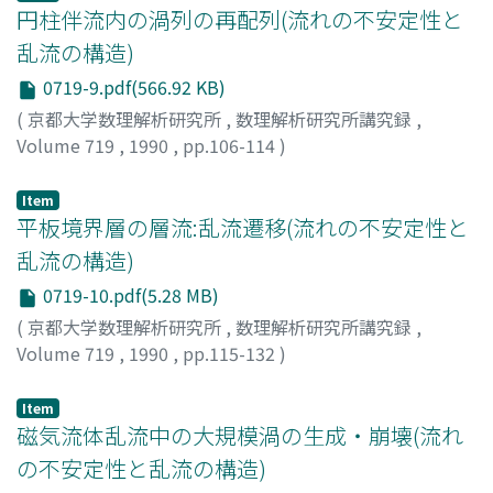
円柱伴流内の渦列の再配列(流れの不安定性と
乱流の構造)
0719-9.pdf(566.92 KB)
(
京都大学数理解析研究所
,
数理解析研究所講究録
,
Volume 719
,
1990
,
pp.106-114
)
奥出, 宗重
;
松井, 辰彌
;
Okude, Muneshige
;
Matsui,
Tatsuya
;
オクデ, ムネシゲ
;
マツイ, タツヤ
Item
平板境界層の層流:乱流遷移(流れの不安定性と
乱流の構造)
0719-10.pdf(5.28 MB)
(
京都大学数理解析研究所
,
数理解析研究所講究録
,
Volume 719
,
1990
,
pp.115-132
)
松井, 辰彌
;
奥出, 宗重
;
Matsui, Tatsuya
;
Okude,
Muneshige
;
マツイ, タツヤ
;
オクデ, ムネシゲ
Item
磁気流体乱流中の大規模渦の生成・崩壊(流れ
の不安定性と乱流の構造)