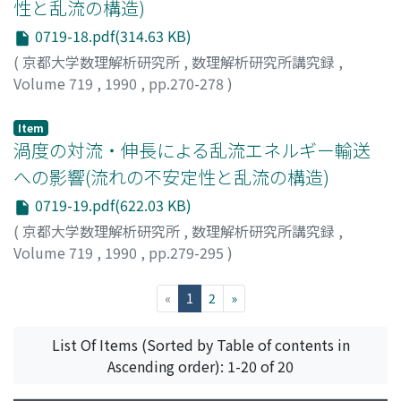
性と乱流の構造)
0719-18.pdf(314.63 KB)
(
京都大学数理解析研究所
,
数理解析研究所講究録
,
Volume 719
,
1990
,
pp.270-278
)
金田, 行雄
;
Kaneda, Yukio
;
カネダ, ユキオ
Item
渦度の対流・伸長による乱流エネルギー輸送
への影響(流れの不安定性と乱流の構造)
0719-19.pdf(622.03 KB)
(
京都大学数理解析研究所
,
数理解析研究所講究録
,
Volume 719
,
1990
,
pp.279-295
)
冨山, 泰伸
;
Tomiyama, Yasunobu
;
トミヤマ, ヤスノブ
(current)
«
1
2
»
List Of Items (Sorted by Table of contents in
Ascending order): 1-20 of 20