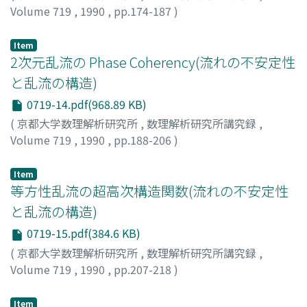
Volume 719
,
1990
,
pp.174-187
)
桑原, 真二
;
Kuwabara, Shinji
;
クワバラ, シンジ
Item
2次元乱流の Phase Coherency(流れの不安定性
と乱流の構造)
0719-14.pdf(968.89 KB)
(
京都大学数理解析研究所
,
数理解析研究所講究録
,
Volume 719
,
1990
,
pp.188-206
)
真田, 勉
;
Sanada, Tsutomu
;
サナダ, ツトム
Item
等方性乱流の超高次構造関数(流れの不安定性
と乱流の構造)
0719-15.pdf(384.6 KB)
(
京都大学数理解析研究所
,
数理解析研究所講究録
,
Volume 719
,
1990
,
pp.207-218
)
細川, 巌
;
山本, 稀義
;
Hosokawa, Iwao
;
Yamamoto,
Kiyoshi
;
ホソカワ, イワオ
;
ヤマモト, キヨシ
Item