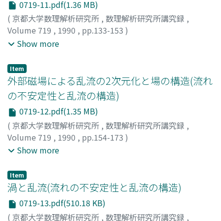
0719-11.pdf(1.36 MB)
(
京都大学数理解析研究所
,
数理解析研究所講究録
,
Volume 719
,
1990
,
pp.133-153
)
柳瀬, 眞一郎
;
水島, 二郎
;
木田, 重雄
;
Yanase, Shinichiro
;
Show more
Mizushima, Jiro
;
Kida, Shigeo
;
ヤナセ, シンイチロウ
;
ミ
ズシマ, ジロウ
;
キダ, シゲオ
Item
外部磁場による乱流の2次元化と場の構造(流れ
の不安定性と乱流の構造)
0719-12.pdf(1.35 MB)
(
京都大学数理解析研究所
,
数理解析研究所講究録
,
Volume 719
,
1990
,
pp.154-173
)
斎藤, 善雄
;
中内, 紀彦
;
大嶋, 洋
;
Saito, Yoshio
;
Nakauchi,
Show more
Norihiko
;
Oshima, Hiroshi
;
サイトウ, ヨシオ
;
ナカウチ,
ノリヒコ
;
オオシマ, ヒロシ
Item
渦と乱流(流れの不安定性と乱流の構造)
0719-13.pdf(510.18 KB)
(
京都大学数理解析研究所
,
数理解析研究所講究録
,