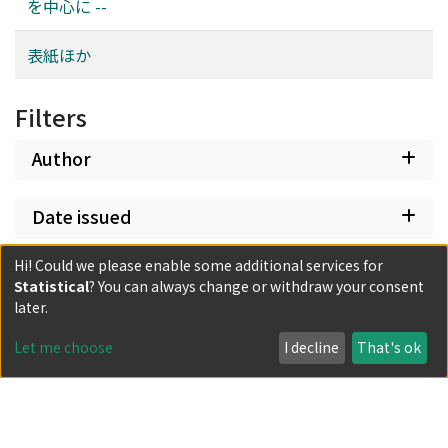
を中心に --
表紙ほか
Filters
Author
Date issued
Hi! Could we please enable some additional services for
Classification
Statistical
? You can always change or withdraw your consent
later.
Document Type
Let me choose
I decline
That's ok
Has files