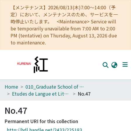
【メンテナンス】2026/08/13(木)7:00～14:00（予
定）において、メンテナンスのため、サービスを一
時停止いたします。 <Maintenance> Service will
be temporarily unavailable from 7:00 AM to 2:00
PM (tentative) on Thursday, August 13, 2026 due
to maintenance.
Home
010_Graduate School of Letters
Home
Etudes de Langue et Littérature Françaises
No.47
Communities
No.47
Browse
Permanent URI for this collection
Download Ranking
http://hdl.handle.net/2433/225183