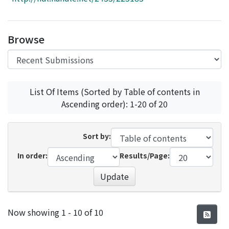
Access Statistics
Library Network
Browse
List Of Items (Sorted by Table of contents in
Ascending order): 1-20 of 20
Sort by:
In order:
Results/Page:
Update
Recent Submissions
Now showing
1 - 10 of 10