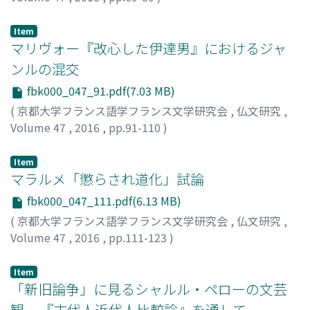
松原, 冬二
;
Matsubara, Toji
;
マツバラ, トウジ
Item
マリヴォー『改心した伊達男』におけるジャ
ンルの混交
fbk000_047_91.pdf(7.03 MB)
(
京都大学フランス語学フランス文学研究会
,
仏文研究
,
Volume 47
,
2016
,
pp.91-110
)
廣岡, 江梨子
Item
マラルメ「懲らされ道化」試論
fbk000_047_111.pdf(6.13 MB)
(
京都大学フランス語学フランス文学研究会
,
仏文研究
,
Volume 47
,
2016
,
pp.111-123
)
松浦, 菜美子
Item
「新旧論争」に見るシャルル・ペローの文芸
観 -- 『古代人近代人比較論』を通して --