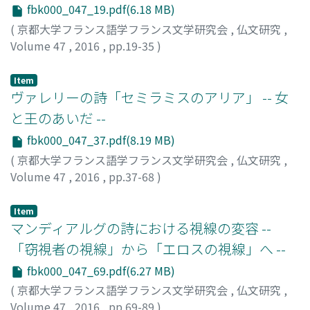
fbk000_047_19.pdf(6.18 MB)
(
京都大学フランス語学フランス文学研究会
,
仏文研究
,
Volume 47
,
2016
,
pp.19-35
)
鳥山, 定嗣
;
Toriyama, Teiji
;
トリヤマ, テイジ
Item
ヴァレリーの詩「セミラミスのアリア」 -- 女
と王のあいだ --
fbk000_047_37.pdf(8.19 MB)
(
京都大学フランス語学フランス文学研究会
,
仏文研究
,
Volume 47
,
2016
,
pp.37-68
)
鳥山, 定嗣
;
Toriyama, Teiji
;
トリヤマ, テイジ
Item
マンディアルグの詩における視線の変容 --
「窃視者の視線」から「エロスの視線」へ --
fbk000_047_69.pdf(6.27 MB)
(
京都大学フランス語学フランス文学研究会
,
仏文研究
,
Volume 47
,
2016
,
pp.69-89
)