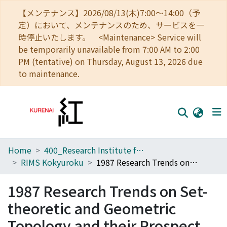
【メンテナンス】2026/08/13(木)7:00～14:00（予
定）において、メンテナンスのため、サービスを一
時停止いたします。 <Maintenance> Service will
be temporarily unavailable from 7:00 AM to 2:00
PM (tentative) on Thursday, August 13, 2026 due
to maintenance.
Home
400_Research Institute for Mathematical Sciences
Home
RIMS Kokyuroku
1987 Research Trends on Set-theoretic and Geometric Topology and their Prospect
Communities
1987 Research Trends on Set-
Browse
theoretic and Geometric
Download Ranking
Topology and their Prospect