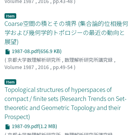
Volume 1987
,
2016
,
pp.43-48
)
矢ヶ崎, 達彦
;
Yagasaki, Tatsuhiko
;
ヤガサキ, タツヒコ
Item
Coarse空間の積とその境界 (集合論的位相幾何
学および幾何学的トポロジーの最近の動向と
展望)
1987-08.pdf(656.9 KB)
(
京都大学数理解析研究所
,
数理解析研究所講究録
,
Volume 1987
,
2016
,
pp.49-54
)
嶺, 幸太郎
;
山下, 温
;
Mine, Kotaro
;
Yamashita, Atsushi
;
ミ
ネ, コウタロウ
;
ヤマシタ, アツシ
Item
Topological structures of hyperspaces of
compact / finite sets (Research Trends on Set-
theoretic and Geometric Topology and their
Prospect)
1987-09.pdf(1.2 MB)
(
京都大学数理解析研究所
,
数理解析研究所講究録
,