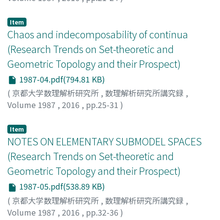
深石, 純生
;
松橋, 英市
;
Fukaishi, Sumiki
;
Matsuhashi,
Eiichi
;
フカイシ, スミキ
;
マツハシ, エイイチ
Item
Chaos and indecomposability of continua
(Research Trends on Set-theoretic and
Geometric Topology and their Prospect)
1987-04.pdf(794.81 KB)
(
京都大学数理解析研究所
,
数理解析研究所講究録
,
Volume 1987
,
2016
,
pp.25-31
)
加藤, 久男
;
Kato, Hisao
;
カトウ, ヒサオ
Item
NOTES ON ELEMENTARY SUBMODEL SPACES
(Research Trends on Set-theoretic and
Geometric Topology and their Prospect)
1987-05.pdf(538.89 KB)
(
京都大学数理解析研究所
,
数理解析研究所講究録
,
Volume 1987
,
2016
,
pp.32-36
)