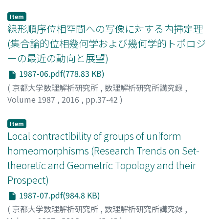
薄葉, 季路
;
Usuba, Toshimichi
;
ウスバ, トシミチ
Item
線形順序位相空間への写像に対する内挿定理
(集合論的位相幾何学および幾何学的トポロジ
ーの最近の動向と展望)
1987-06.pdf(778.83 KB)
(
京都大学数理解析研究所
,
数理解析研究所講究録
,
Volume 1987
,
2016
,
pp.37-42
)
山内, 貴光
;
Garcia-Ferreira, Salvador
;
Ortiz-Castillo,
Yasser F.
;
Yamauchi, Takamitsu
;
ヤマウチ, タカミツ
Item
Local contractibility of groups of uniform
homeomorphisms (Research Trends on Set-
theoretic and Geometric Topology and their
Prospect)
1987-07.pdf(984.8 KB)
(
京都大学数理解析研究所
,
数理解析研究所講究録
,