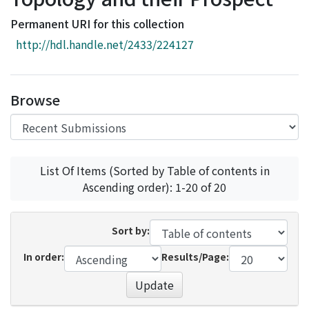
Access Statistics
Permanent URI for this collection
Library Network
http://hdl.handle.net/2433/224127
Browse
List Of Items (Sorted by Table of contents in
Ascending order): 1-20 of 20
Sort by:
In order:
Results/Page:
Update