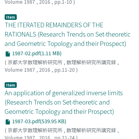
Volume 1987
,
2016
,
pp.1-10
)
山田, 耕三
;
Yamada, Kohzo
;
ヤマダ, コウゾウ
Item
THE ITERATED REMAINDERS OF THE
RATIONALS (Research Trends on Set-theoretic
and Geometric Topology and their Prospect)
1987-02.pdf(1.11 MB)
(
京都大学数理解析研究所
,
数理解析研究所講究録
,
Volume 1987
,
2016
,
pp.11-20
)
加藤, 昭男
;
Kato, Akio
;
カトウ, アキオ
Item
An application of generalized inverse limits
(Research Trends on Set-theoretic and
Geometric Topology and their Prospect)
1987-03.pdf(539.95 KB)
(
京都大学数理解析研究所
,
数理解析研究所講究録
,
Volume 1987
,
2016
,
pp.21-24
)