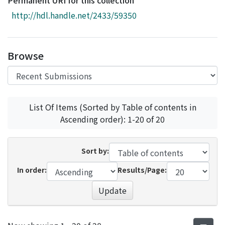
Permanent URI for this collection
Access Statistics
http://hdl.handle.net/2433/59350
Library Network
Browse
List Of Items (Sorted by Table of contents in
Ascending order): 1-20 of 20
Sort by:
In order:
Results/Page:
Update
Recent Submissions