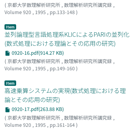
(
京都大学数理解析研究所
,
数理解析研究所講究録
,
Volume 920
,
1995
,
pp.133-148
)
村尾, 裕一
;
Murao, Hirokazu
;
ムラオ, ヒロカズ
Item
並列論理型言語処理系KLICによるPARIの並列化
(数式処理における理論とその応用の研究)
0920-16.pdf(914.27 KB)
(
京都大学数理解析研究所
,
数理解析研究所講究録
,
Volume 920
,
1995
,
pp.149-160
)
藤瀬, 哲朗
;
Fujise, Tetsuro
;
フジセ, テツロウ
Item
高速乗算システムの実現(数式処理における理
論とその応用の研究)
0920-17.pdf(263.88 KB)
(
京都大学数理解析研究所
,
数理解析研究所講究録
,
Volume 920
,
1995
,
pp.161-164
)
元吉, 文男
;
Motoyoshi, Fumio
;
モトヨシ, フミオ