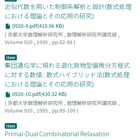
近似代数を用いた制御系解析と設計(数式処理
における理論とその応用の研究)
0920-9.pdf(410.96 KB)
(
京都大学数理解析研究所
,
数理解析研究所講究録
,
Volume 920
,
1995
,
pp.82-88
)
北本, 卓也
;
Kitamoto, Takuya
;
キタモト, タクヤ
Item
集団遺伝学に現れる退化放物型偏微分方程式
に対する数値 : 数式ハイブリッド法(数式処理
における理論とその応用の研究)
0920-10.pdf(430.32 KB)
(
京都大学数理解析研究所
,
数理解析研究所講究録
,
Volume 920
,
1995
,
pp.89-100
)
天野, 一男
;
Amano, Kazuo
;
アマノ, カズオ
Item
Primal-Dual Combinatorial Relaxation