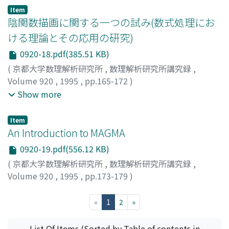
Item
陰関数描画に関する一つの試み(数式処理にお
ける理論とその応用の研究)
0920-18.pdf(385.51 KB)
(
京都大学数理解析研究所
,
数理解析研究所講究録
,
Volume 920
,
1995
,
pp.165-172
)
近藤, 祐史
;
三好, 善彦
;
齋藤, 友克
;
Kondo, Yuji
;
Miyoshi,
Show more
Yoshihiko
;
Saito, Tomokatsu
;
コンドウ, ユウジ
;
ミヨシ,
ヨシヒコ
;
サイトウ, トモカツ
Item
An Introduction to MAGMA
0920-19.pdf(556.12 KB)
(
京都大学数理解析研究所
,
数理解析研究所講究録
,
Volume 920
,
1995
,
pp.173-179
)
脇, 克志
;
Waki, Katsushi
;
ワキ, カツシ
(current)
«
1
2
»
List Of Items (Sorted by Table of contents in