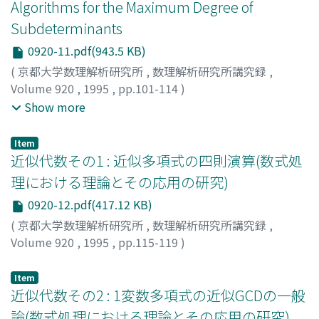
Algorithms for the Maximum Degree of
Subdeterminants
0920-11.pdf(943.5 KB)
(
京都大学数理解析研究所
,
数理解析研究所講究録
,
Volume 920
,
1995
,
pp.101-114
)
IWATA, Satoru
;
MUROTA, Kazuo
;
SAKUTA, Izumi
;
岩田,
Show more
覚
;
室田, 一雄
;
作田, 泉
;
イワタ, サトル
;
ムロタ, カズオ
;
サ
クタ, イズミ
Item
近似代数その1 : 近似多項式の四則演算(数式処
理における理論とその応用の研究)
0920-12.pdf(417.12 KB)
(
京都大学数理解析研究所
,
数理解析研究所講究録
,
Volume 920
,
1995
,
pp.115-119
)
佐々木, 建昭
;
Sasaki, Tateaki
;
ササキ, タテアキ
Item
近似代数その2 : 1変数多項式の近似GCDの一般
論(数式処理における理論とその応用の研究)