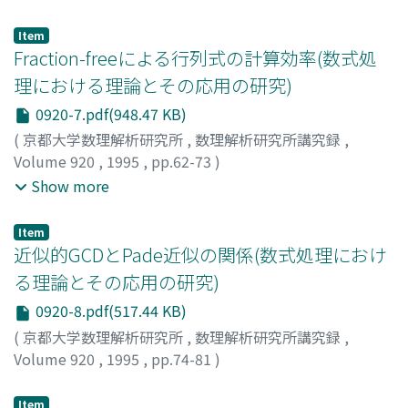
佐藤, 洋祐
;
Sato, Yosuke
;
サトウ, ヨウスケ
Item
Fraction-freeによる行列式の計算効率(数式処
理における理論とその応用の研究)
0920-7.pdf(948.47 KB)
(
京都大学数理解析研究所
,
数理解析研究所講究録
,
Volume 920
,
1995
,
pp.62-73
)
木下, 孝
;
牧野, 潔夫
;
三好, 和憲
;
Kinoshita, Takashi
;
Show more
Makino, Isao
;
Miyoshi, Kazunori
;
キノシタ, タカシ
;
マキ
ノ, イサオ
;
ミヨシ, カズノリ
Item
近似的GCDとPade近似の関係(数式処理におけ
る理論とその応用の研究)
0920-8.pdf(517.44 KB)
(
京都大学数理解析研究所
,
数理解析研究所講究録
,
Volume 920
,
1995
,
pp.74-81
)
甲斐, 博
;
野田, 松太郎
;
Kai, Hiroshi
;
Noda, Matsutaro
;
カ
イ, ヒロシ
;
ノダ, マツタロウ
Item