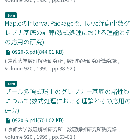
関川, 浩
;
白柳, 潔
;
Sekigawa, Hiroshi
;
Shirayanagi,
Kiyoshi
;
セキガワ, ヒロシ
;
シラヤナギ, キヨシ
Item
MapleのInterval Packageを用いた浮動小数グ
レブナ基底の計算(数式処理における理論とそ
の応用の研究)
0920-5.pdf(844.01 KB)
(
京都大学数理解析研究所
,
数理解析研究所講究録
,
Volume 920
,
1995
,
pp.38-52
)
尾崎, 英司
;
白柳, 潔
;
Ozaki, Hideshi
;
Shirayanagi, Kiyoshi
;
オザキ, ヒデシ
;
シラヤナギ, キヨシ
Item
ブール多項式環上のグレブナー基底の諸性質
について(数式処理における理論とその応用の
研究)
0920-6.pdf(701.02 KB)
(
京都大学数理解析研究所
,
数理解析研究所講究録
,
Volume 920
,
1995
,
pp.53-61
)