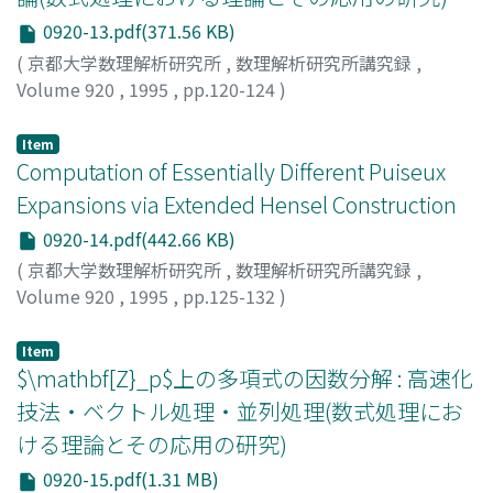
0920-13.pdf(371.56 KB)
(
京都大学数理解析研究所
,
数理解析研究所講究録
,
Volume 920
,
1995
,
pp.120-124
)
佐々木, 建昭
;
佐々木, 睦子
;
Sasaki, Tateaki
;
Sasaki,
Mutsuko
;
ササキ, タテアキ
;
ササキ, ムツコ
Item
Computation of Essentially Different Puiseux
Expansions via Extended Hensel Construction
0920-14.pdf(442.66 KB)
(
京都大学数理解析研究所
,
数理解析研究所講究録
,
Volume 920
,
1995
,
pp.125-132
)
椎原, 浩輔
;
Shiihara, Kosuke
;
シイハラ, コウスケ
Item
$\mathbf[Z}_p$上の多項式の因数分解 : 高速化
技法・ベクトル処理・並列処理(数式処理にお
ける理論とその応用の研究)
0920-15.pdf(1.31 MB)