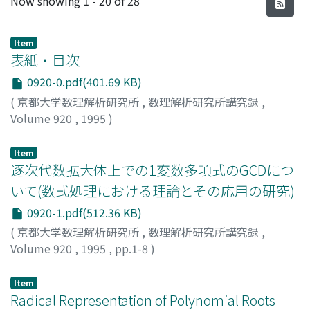
Now showing
1 - 20 of 28
Item
表紙・目次
0920-0.pdf(401.69 KB)
(
京都大学数理解析研究所
,
数理解析研究所講究録
,
Volume 920
,
1995
)
Item
逐次代数拡大体上での1変数多項式のGCDにつ
いて(数式処理における理論とその応用の研究)
0920-1.pdf(512.36 KB)
(
京都大学数理解析研究所
,
数理解析研究所講究録
,
Volume 920
,
1995
,
pp.1-8
)
野呂, 正行
;
Noro, Masayuki
;
ノロ, マサユキ
Item
Radical Representation of Polynomial Roots