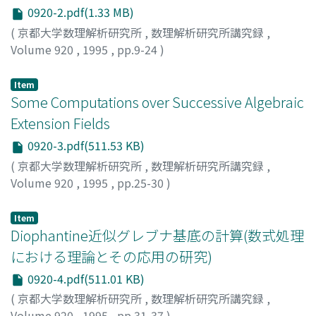
0920-2.pdf(1.33 MB)
(
京都大学数理解析研究所
,
数理解析研究所講究録
,
Volume 920
,
1995
,
pp.9-24
)
穴井, 宏和
;
横山, 和弘
;
Anai, Hirokazu
;
Yokoyama,
Kazuhiro
;
アナイ, ヒロカズ
;
ヨコヤマ, カズヒロ
Item
Some Computations over Successive Algebraic
Extension Fields
0920-3.pdf(511.53 KB)
(
京都大学数理解析研究所
,
数理解析研究所講究録
,
Volume 920
,
1995
,
pp.25-30
)
小林, 英恒
;
Lin, Dongdai
;
KOBAYASHI, Hidetsune
Item
Diophantine近似グレブナ基底の計算(数式処理
における理論とその応用の研究)
0920-4.pdf(511.01 KB)
(
京都大学数理解析研究所
,
数理解析研究所講究録
,
Volume 920
,
1995
,
pp.31-37
)