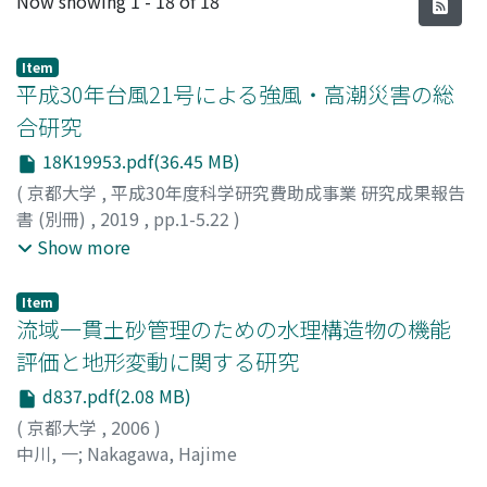
Now showing
1 - 18 of 18
Item
平成30年台風21号による強風・高潮災害の総
合研究
18K19953.pdf(36.45 MB)
(
京都大学
,
平成30年度科学研究費助成事業 研究成果報告
書 (別冊)
,
2019
,
pp.1-5.22
)
丸山, 敬
;
石川, 裕彦
;
竹見, 哲也
;
佐々, 浩司
;
佐藤, 晋介
;
嶋
Show more
田, 宇大
;
小山, 亮
;
清水, 慎吾
;
小林, 文明
;
髙木, みゆき
;
金
井, 紀江
;
中北, 英一
;
山口, 弘誠
;
小坂田, ゆかり
;
飯塚, 聡
;
Item
野田, 稔
;
友清, 衣利子
;
長尾, 文明
;
竹内, 崇
;
堤, 拓哉
;
奥田,
流域一貫土砂管理のための水理構造物の機能
泰雄
;
喜々津, 仁密
;
沖, 佑典
;
高森, 浩治
;
ガヴァンスキ, 江
評価と地形変動に関する研究
梨
;
八木, 知己
;
野口, 恭平
;
木村, 吉郎
;
高橋, 弘樹
;
大幢, 勝
d837.pdf(2.08 MB)
利
;
吉田, 昭仁
;
金容, 徹
;
岩下, 久人
;
野田, 博
;
松井, 正宏
;
森,
信人
;
志村, 智也
;
安田, 誠宏
;
梶川, 義幸
;
西嶋, 一欽
;
河野,
(
京都大学
,
2006
)
祐哉
;
牧, 紀男
;
永松, 伸吾
;
池内, 淳子
;
多々納, 裕一
;
梶谷,
中川, 一
;
Nakagawa, Hajime
義雄
;
竹林, 幹男
;
MARUYAMA, Takashi
;
ISHIKAWA,