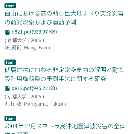
Hirohiko
;
TAKEMI, Tetsuya
;
SASSA, Koji
;
SATOH,
Item
Shinsuke
;
SHIMADA, Udai
;
OYAMA, Ryo
;
SHIMIZU,
白山における甚の助谷巨大地すべり突発災害
Shingo
;
KOBAYASHI, Fumiaki
;
TAKAGI, Miyuki
;
KANAI,
の前兆現象および運動予測
Norie
;
NAKAKITA, Eiichi
;
YAMAGUCHI, Kosei
;
OSAKADA,
d821.pdf(923.97 KB)
Yukari
;
IIZUKA, Satoshi
;
NODA, Minoru
;
TOMOKIYO,
(
京都大学
,
2006
)
Eriko
;
NAGAO, Fumiaki
;
TAKEUCHI, Takashi
;
TSUTSUMI,
汪, 発武
;
Wang, Fawu
Takuya
;
OKUDA, Yasuo
;
KIKITSU, Hitomitsu
;
OKI,
Yusuke
;
TAKAMORI, Kouji
;
GAVANSKI, Eri
;
YAGI,
Tomomi
;
NOGUCHI, Kyohei
;
KIMURA, Kichiro
;
Item
低層建物に加わる非定常空気力の解明と耐風
TAKAHASHI, Hiroki
;
OHDO, Katsutoshi
;
YOSHIDA,
Akihito
;
KIM, Yong Chul
;
IWASHITA, Hisato
;
NODA,
設計用風荷重の予測手法に関する研究
Hiroshi
;
MATSUI, Masahiro
;
MORI, Nobuhito
;
SHIMURA,
d812.pdf(945.22 KB)
Tomoya
;
YASUDA, Tomohiro
;
KAJIKAWA, Yoshiyuki
;
(
京都大学
,
2005
)
NISHIJIMA, Kazuyoshi
;
KONO, Yuya
;
MAKI, Norio
;
丸山, 敬
;
Maruyama, Takashi
NAGAMATSU, Shingo
;
IKEUCHI, Junko
;
TATANO,
Hirokazu
;
KAJITANI, Yoshio
;
TAKEBAYASHI, Mikio
;
Item
00190570
2004年12月スマトラ島沖地震津波災害の全体