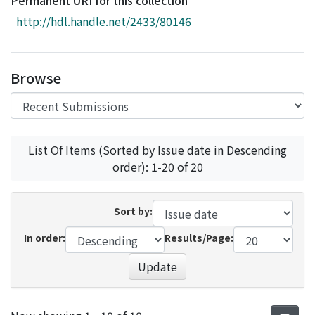
Permanent URI for this collection
Access Statistics
http://hdl.handle.net/2433/80146
Library Network
Browse
List Of Items (Sorted by Issue date in Descending
order): 1-20 of 20
Sort by:
In order:
Results/Page:
Update
Recent Submissions