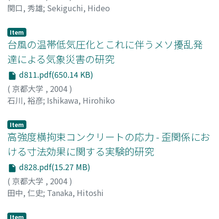
関口, 秀雄
;
Sekiguchi, Hideo
Item
台風の温帯低気圧化とこれに伴うメソ擾乱発
達による気象災害の研究
d811.pdf(650.14 KB)
(
京都大学
,
2004
)
石川, 裕彦
;
Ishikawa, Hirohiko
Item
高強度横拘束コンクリートの応力 - 歪関係にお
ける寸法効果に関する実験的研究
d828.pdf(15.27 MB)
(
京都大学
,
2004
)
田中, 仁史
;
Tanaka, Hitoshi
Item