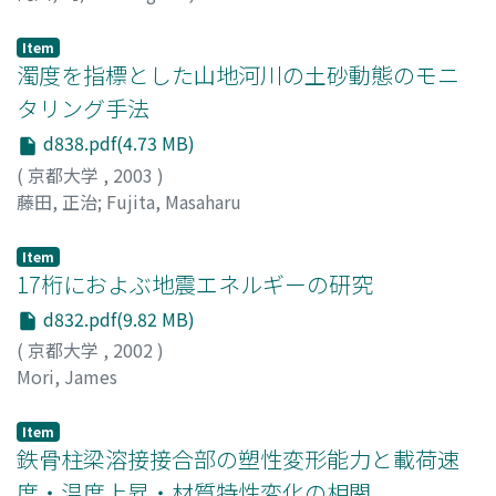
Item
濁度を指標とした山地河川の土砂動態のモニ
タリング手法
d838.pdf(4.73 MB)
(
京都大学
,
2003
)
藤田, 正治
;
Fujita, Masaharu
Item
17桁におよぶ地震エネルギーの研究
d832.pdf(9.82 MB)
(
京都大学
,
2002
)
Mori, James
Item
鉄骨柱梁溶接接合部の塑性変形能力と載荷速
度・温度上昇・材質特性変化の相関