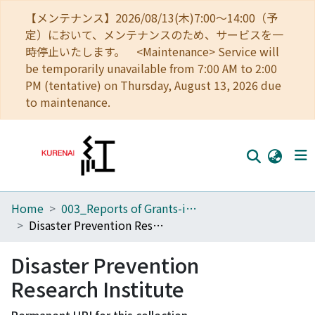
【メンテナンス】2026/08/13(木)7:00～14:00（予
定）において、メンテナンスのため、サービスを一
時停止いたします。 <Maintenance> Service will
be temporarily unavailable from 7:00 AM to 2:00
PM (tentative) on Thursday, August 13, 2026 due
to maintenance.
Home
003_Reports of Grants-in-Aid for Scientific Research
Home
Disaster Prevention Research Institute
Communities
Disaster Prevention
Browse
Research Institute
Download Ranking