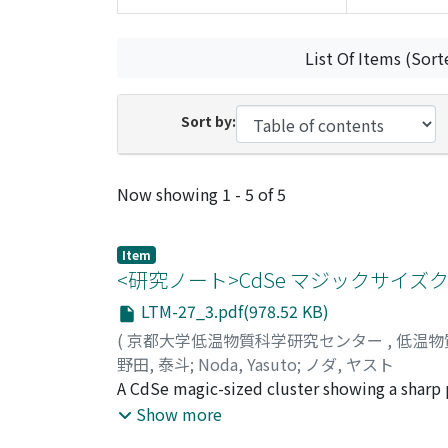
List Of Items (Sort
Sort by:
Recent Submissions
Now showing
1 - 5 of 5
Item
<研究ノート>CdSe マジックサ
LTM-27_3.pdf(978.52 KB)
(
京都大学低温物質科学研究センター
,
低温物
野田, 泰斗
;
Noda, Yasuto
;
ノダ, ヤスト
A CdSe magic-sized cluster showing a sharp
octylamine into a (CdSe)[34] solution at lo
Show more
narrow peak with large chemical shift aniso