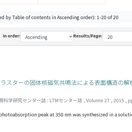
ed by Table of contents in Ascending order): 1-20 of 20
In order:
Results/Page:
イズクラスターの固体核磁気共鳴法による表面構造の解
質科学研究センター誌 : LTMセンター誌
,
Volume 27
,
2015
,
p
 photoabsorption peak at 350 nm was synthesized in a solut
w temperature. Solid-state NMR spectra of [113]Cd and [77]
tropy relating to low symmetry compared with that of bulk 