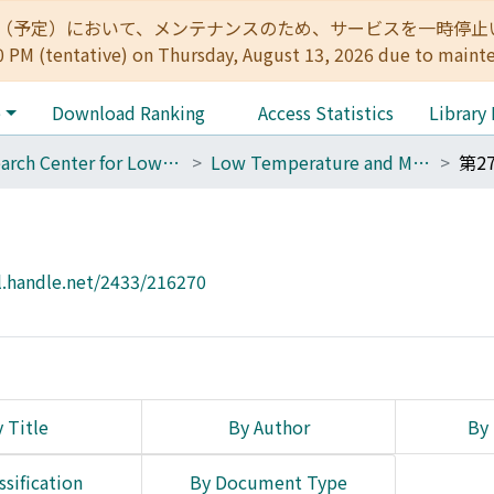
:00（予定）において、メンテナンスのため、サービスを一時停止いたします。 
0 PM (tentative) on Thursday, August 13, 2026 due to maint
e
Download Ranking
Access Statistics
Library
Research Center for Low Temperature and Materials Sciences
Low Temperature and Materials Sciences (Kyoto University)
第2
l.handle.net/2433/216270
 Title
By Author
By 
ssification
By Document Type