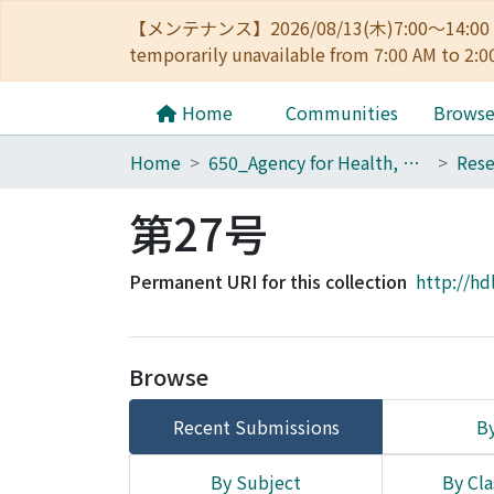
【メンテナンス】2026/08/13(木)7:00～14
temporarily unavailable from 7:00 AM to 2:0
Home
Communities
Brows
Home
650_Agency for Health, Safety and Environment
第27号
Permanent URI for this collection
http://hd
Browse
Recent Submissions
By
By Subject
By Cla