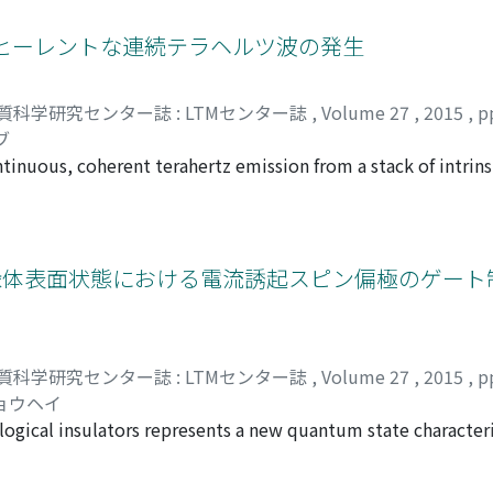
1 nm CdSe nanoparticle locate on the surface, and the atom
n assembly consisting almost entirely of equivalent vertexe
ヒーレントな連続テラヘルツ波の発生
質科学研究センター誌 : LTMセンター誌
,
Volume 27
,
2015
,
p
ブ
ntinuous, coherent terahertz emission from a stack of intrin
ure superconductor Bi[2]Sr[2]CaCu[2]O[8+δ], terahertz gener
 both in terms of experiment and theory. In this Research R
g IJJ terahertz sources. The author will present a couple of
 distributions in the emitting IJJ stack using a fluorescent
縁体表面状態における電流誘起スピン偏極のゲート
質科学研究センター誌 : LTMセンター誌
,
Volume 27
,
2015
,
p
リョウヘイ
logical insulators represents a new quantum state character
e surface state of topological insulators, it is expected that
 to the carrier momentum (spin-momentum locking). Due to 