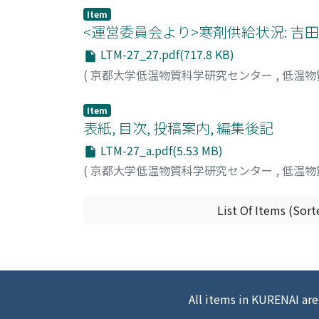
locking, a charge current naturally induces s
Item
magnetoresistance due to the spin-momentum
<運営委員会より>寒剤供給状況: 吉田
TI, Bi[1.5]Sb[0.5]Te[1.7]Se[1.3] (BSTS) inte
LTM-27_27.pdf(717.8 KB)
magnetoresistance.
(
京都大学低温物質科学研究センター
,
低温物
Item
表紙, 目次, 投稿案内, 編集後記
LTM-27_a.pdf(5.53 MB)
(
京都大学低温物質科学研究センター
,
低温物
List Of Items (Sort
All items in KURENAI are