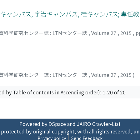
pin polarization. Recently, we reported successful detection 
 locking by using a ferromagnetic Ni[80]Fe[20](Py) film/a
キャンパス, 宇治キャンパス, 桂キャンパス; 専任
rface. Here we report on gate-voltage manipulation of the lo
質科学研究センター誌 : LTMセンター誌
,
Volume 27
,
2015
,
p
質科学研究センター誌 : LTMセンター誌
,
Volume 27
,
2015
)
ed by Table of contents in Ascending order): 1-20 of 20
Powered by DSpace and JAIRO Crawler-List
 protected by original copyright, with all rights reserved, un
Privacy policy
Send Feedback