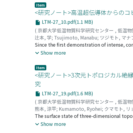
indicate that the constituent atoms of the 
Item
deforms from the bulk CdSe structure into a
<研究ノート>高温超伝導体からのコ
LTM-27_10.pdf(1.1 MB)
(
京都大学低温物質科学研究センター
,
低温物
辻本, 学
;
Tsujimoto, Manabu
;
ツジモト, マナ
Since the first demonstration of intense, co
junctions (IJJs) in high transition temperat
Show more
stacks has become a major topic of research,
reviews basic research on the superconductin
Item
example, direct imaging of local temperature
<研究ノート>3次元トポロジカル絶
究
LTM-27_19.pdf(1.6 MB)
(
京都大学低温物質科学研究センター
,
低温物
熊本, 涼平
;
Kumamoto, Ryohei
;
クマモト, 
The surface state of three-dimensional topo
topologically protected metallic state. In th
Show more
of the carriers is perpendicularly locked