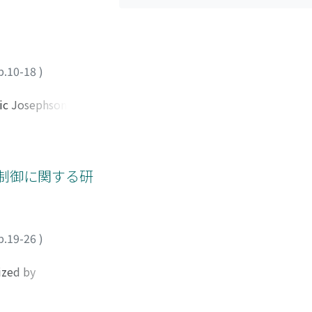
ic arrangement
s.
p.10-18
)
sic Josephson
ation utilizing IJJ
eport, the author
 recent topics: For
 technique.
制御に関する研
p.19-26
)
ized by
 the spin direction
the spin-momentum