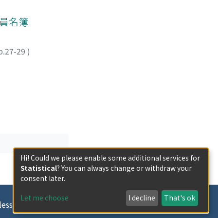
of the local
 bulk-insulating
教員名簿
cal
p.27-29
)
Hi! Could we please enable some additional services for
Statistical
? You can always change or withdraw your
consent later.
Let me choose
I decline
That's ok
less otherwise indicated.