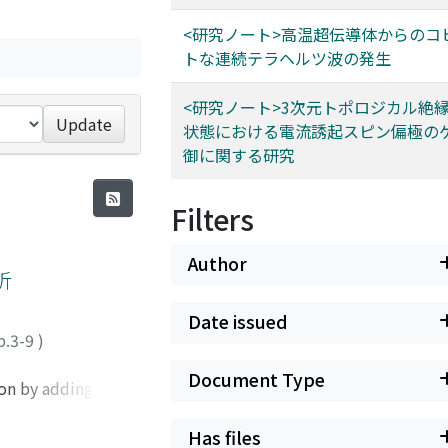
<研究ノート>高温超伝導体からのコ
トな連続テラヘルツ波の発生
<研究ノート>3次元トポロジカル絶
Update
状態における電流誘起スピン偏極の
御に関する研究
Filters
Author
析
Date issued
p.3-9
)
Document Type
ion by adding
Se showed a single
CdSe. These results
Has files