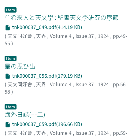
上田, 穰
;
Ueta, Yutaka
;
ウエタ, ユタカ
Item
伯希來人と天文學 : 聖書天文學硏究の序節
tnk000037_049.pdf(414.19 KB)
(
天文同好會
,
天界
,
Volume 4
,
Issue 37
,
1924
,
pp.49-
55
)
モーンダー, E. W.
Item
星の思ひ出
tnk000037_056.pdf(179.19 KB)
(
天文同好會
,
天界
,
Volume 4
,
Issue 37
,
1924
,
pp.56-
58
)
星見小路, 虚
;
Hoshimikoji, Kyo
;
ホシミコウジ, キョ
Item
海外日誌(十二)
tnk000037_059.pdf(196.66 KB)
(
天文同好會
,
天界
,
Volume 4
,
Issue 37
,
1924
,
pp.59-