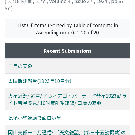
(
天文同好會
,
天界
,
Volume 4
,
Issue 37
,
1924
,
pp.67-
67
)
List Of Items (Sorted by Table of contents in
Ascending order): 1-20 of 20
Recent Submissions
二月の天象
太陽觀測報告(1923年10月分)
火星近況/ 鯨座/ ドヴィアゴ・バーナード彗星1923a/ ラ
イド彗星發見/ 10吋反射望遠鏡/ 口繪の寫眞
此頃小望遠鏡で面白い星
岡山支部十二月通信/ 「天文雜話」(第三十五號掲載)の