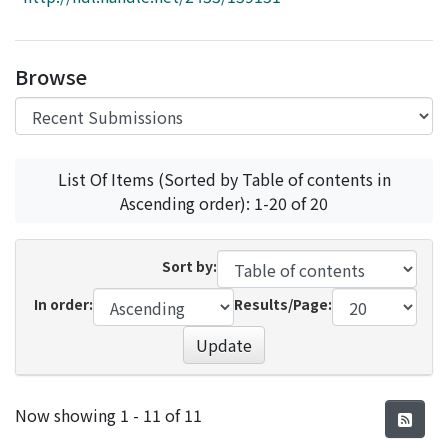
Access Statistics
Library Network
Browse
List Of Items (Sorted by Table of contents in
Ascending order): 1-20 of 20
Sort by:
In order:
Results/Page:
Update
Recent Submissions
Now showing
1 - 11 of 11