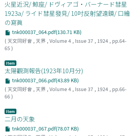
火星近況/ 鯨座/ ドヴィアゴ・バーナード彗星
1923a/ ライド彗星發見/ 10吋反射望遠鏡/ 口繪
の寫眞
tnk000037_064.pdf(130.71 KB)
(
天文同好會
,
天界
,
Volume 4
,
Issue 37
,
1924
,
pp.64-
65
)
Item
太陽觀測報告(1923年10月分)
tnk000037_066.pdf(43.89 KB)
(
天文同好會
,
天界
,
Volume 4
,
Issue 37
,
1924
,
pp.66-
66
)
三澤, 勝衞
;
Misawa, Katsue
;
ミサワ, カツエ
Item
二月の天象
tnk000037_067.pdf(78.07 KB)