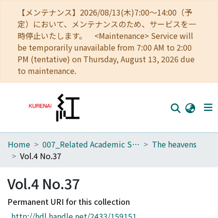
【メンテナンス】2026/08/13(木)7:00～14:00（予
定）において、メンテナンスのため、サービスを一
時停止いたします。 <Maintenance> Service will
be temporarily unavailable from 7:00 AM to 2:00
PM (tentative) on Thursday, August 13, 2026 due
to maintenance.
Home
007_Related Academic Societies
The heavens
Home
Vol.4 No.37
Communities
Vol.4 No.37
Browse
Permanent URI for this collection
Download Ranking
http://hdl.handle.net/2433/159151