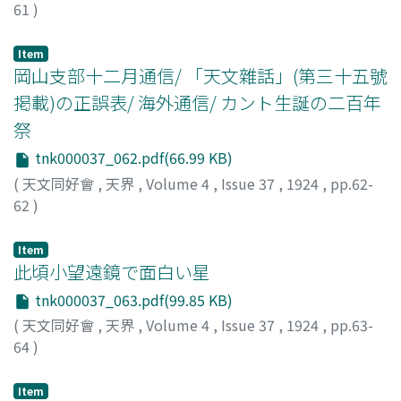
61
)
山本, 一淸
;
Yamamoto, Issei
;
ヤマモト, イッセイ
Item
岡山支部十二月通信/ 「天文雜話」(第三十五號
掲載)の正誤表/ 海外通信/ カント生誕の二百年
祭
tnk000037_062.pdf(66.99 KB)
(
天文同好會
,
天界
,
Volume 4
,
Issue 37
,
1924
,
pp.62-
62
)
Item
此頃小望遠鏡で面白い星
tnk000037_063.pdf(99.85 KB)
(
天文同好會
,
天界
,
Volume 4
,
Issue 37
,
1924
,
pp.63-
64
)
NK
Item