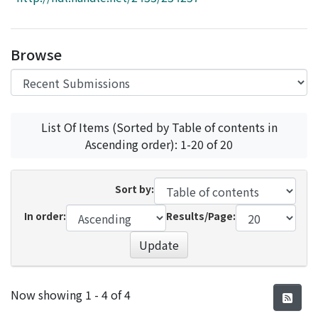
Access Statistics
Library Network
Browse
List Of Items (Sorted by Table of contents in
Ascending order): 1-20 of 20
Sort by:
In order:
Results/Page:
Update
Recent Submissions
Now showing
1 - 4 of 4