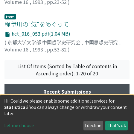
Volume 16
,
1993
,
pp.23-52
)
仲畑, 信
;
NAKAHATA, Makoto
;
ナカハタ, マコト
Item
程伊川の"気"をめぐって
hct_016_053.pdf(1.04 MB)
(
京都大学文学部 中国哲学史研究会
,
中国思想史研究
,
Volume 16
,
1993
,
pp.53-82
)
小笠, 智章
;
OGASA, Tomoaki
;
オガサ, トモアキ
List Of Items (Sorted by Table of contents in
Ascending order): 1-20 of 20
Recent Submissions
Hi! Could we please enable some additional services for
魏晋における太極論の展開
Statistical
? You can always change or withdraw your consent
later.
読風俗通義皇覇篇札記
Let me choose
I decline
That's ok