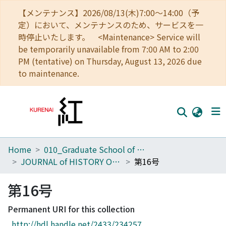
【メンテナンス】2026/08/13(木)7:00～14:00（予
定）において、メンテナンスのため、サービスを一
時停止いたします。 <Maintenance> Service will
be temporarily unavailable from 7:00 AM to 2:00
PM (tentative) on Thursday, August 13, 2026 due
to maintenance.
Home
010_Graduate School of Letters
Home
JOURNAL of HISTORY OF CHINESE THOUGHT
第16号
Communities
第16号
Browse
Permanent URI for this collection
Download Ranking
http://hdl.handle.net/2433/234257