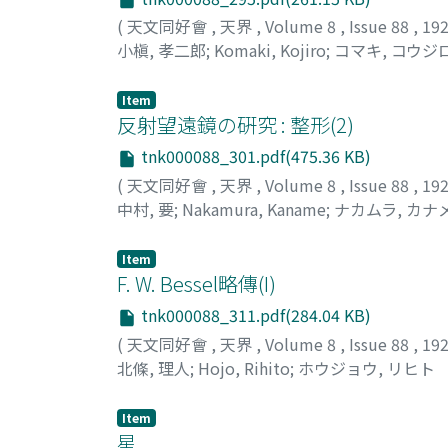
(
天文同好會
,
天界
,
Volume 8
,
Issue 88
,
19
小槇, 孝二郎
;
Komaki, Kojiro
;
コマキ, コウジ
Item
反射望遠鏡の硏究 : 整形(2)
tnk000088_301.pdf(475.36 KB)
(
天文同好會
,
天界
,
Volume 8
,
Issue 88
,
19
中村, 要
;
Nakamura, Kaname
;
ナカムラ, カナ
Item
F. W. Bessel略傳(I)
tnk000088_311.pdf(284.04 KB)
(
天文同好會
,
天界
,
Volume 8
,
Issue 88
,
19
北條, 理人
;
Hojo, Rihito
;
ホウジョウ, リヒト
Item
星