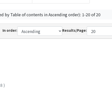
ed by Table of contents in Ascending order): 1-20 of 20
In order:
Results/Page:
28
)