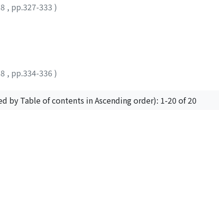
28
,
pp.327-333
)
28
,
pp.334-336
)
ed by Table of contents in Ascending order): 1-20 of 20