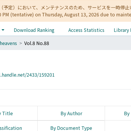
:00（予定）において、メンテナンスのため、サービスを一時停止いたします。 
0 PM (tentative) on Thursday, August 13, 2026 due to maint
e
Download Ranking
Access Statistics
Library
heavens
Vol.8 No.88
l.handle.net/2433/159201
 Title
By Author
By 
ssification
By Document Type