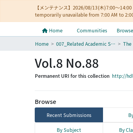
【メンテナンス】2026/08/13(木)7:00～14
temporarily unavailable from 7:00 AM to 2:0
Home
Communities
Brows
Home
007_Related Academic Societies
The 
Vol.8 No.88
Permanent URI for this collection
http://hd
Browse
Recent Submissions
By
By Subject
By Cla