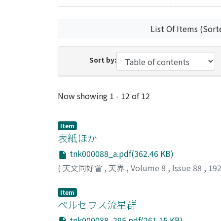
List Of Items (Sort
Sort by:
Recent Submissions
Now showing
1 - 12 of 12
Item
表紙ほか
tnk000088_a.pdf(362.46 KB)
(
天文同好會
,
天界
,
Volume 8
,
Issue 88
,
19
Item
ペルセウス流星群
tnk000088_295.pdf(261.15 KB)