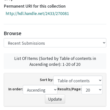
Access Statistics
Permanent URI for this collection
Library Network
http://hdl.handle.net/2433/270081
Browse
List Of Items (Sorted by Table of contents in
Ascending order): 1-20 of 20
Sort by:
In order:
Results/Page:
Update