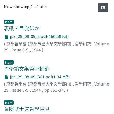
Recent Submissions
Now showing
1 - 4 of 4
Item
表紙・目次ほか
jps_29_08-09_a.pdf(160.58 KB)
(
京都哲學會 (京都帝國大學文學部内)
,
哲學研究
,
Volume
29
,
Issue 8-9
,
1944
)
Item
哲學論文集第四補遺
jps_29_08-09_361.pdf(1.34 MB)
(
京都哲學會 (京都帝國大學文學部内)
,
哲學研究
,
Volume
29
,
Issue 8-9
,
1944
,
pp.361-375
)
西田, 幾多郞
Item
葉隱武士道哲學管見