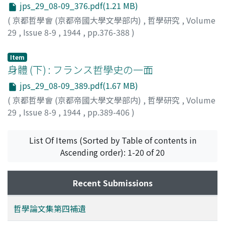
jps_29_08-09_376.pdf(1.21 MB)
(
京都哲學會 (京都帝國大學文學部内)
,
哲學研究
,
Volume
29
,
Issue 8-9
,
1944
,
pp.376-388
)
田中, 孝雄
Item
身體 (下) : フランス哲學史の一面
jps_29_08-09_389.pdf(1.67 MB)
(
京都哲學會 (京都帝國大學文學部内)
,
哲學研究
,
Volume
29
,
Issue 8-9
,
1944
,
pp.389-406
)
澤瀉, 久敬
List Of Items (Sorted by Table of contents in
Ascending order): 1-20 of 20
Recent Submissions
哲學論文集第四補遺