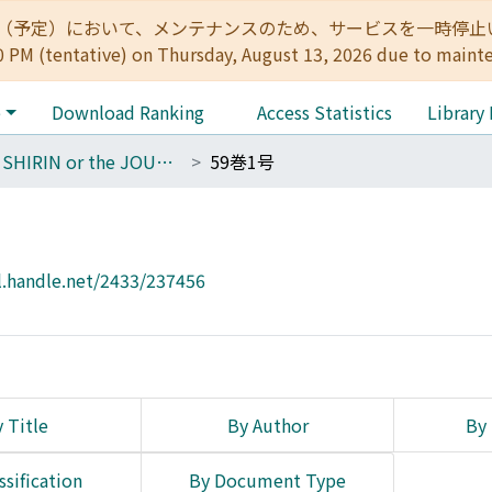
:00（予定）において、メンテナンスのため、サービスを一時停止いたします。 
0 PM (tentative) on Thursday, August 13, 2026 due to maint
e
Download Ranking
Access Statistics
Library
THE SHIRIN or the JOURNAL OF HISTORY
59巻1号
l.handle.net/2433/237456
 Title
By Author
By 
ssification
By Document Type