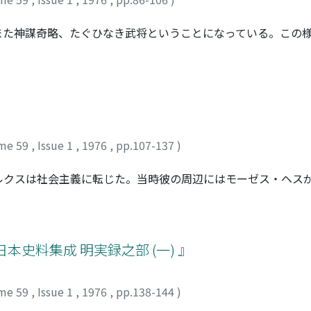
算定しようとする領主的対応である。
、また神謀奇略、たぐひなき武将ということになっている。この
、朱熹によって完成されたといえよう。また「三国志演義」は
。本稿では正潤論が勃興する以前、孔明死後約七～八十年の間
なるのは、いうまでもなく陳寿の「三国志」である。まず三国
のようなものであったかを考え、ついで同時代人の評価へと進
い。陳寿の諸葛亮評もその線上にある。しかし陳寿とほぼ同時
ている。
me 59
,
Issue 1
,
1976
,
pp.107-137
)
ルクスは社会主義に転じた。当時彼の周辺にはモーゼス・ヘス
取り、一年程前にはエンゲルスを社会主義に引き入れた人物で
かという問題が生じてくる。この設問は、ヘスが丁度同じ時期
外化された能力である」という議論を展開していただけに現実
囲の情況をも考慮しつつ、ヘスとマルクスの、フォイエルバッ
史料集成 明実録之部 (一) 』
し、ヘスのマルクスへの影響という問題、更には両者を「哲学
me 59
,
Issue 1
,
1976
,
pp.138-144
)