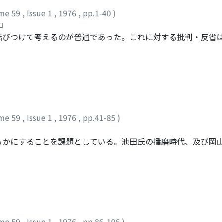
me 59
,
Issue 1
,
1976
,
pp.1-40
)
コ
結びつけて考えるのが普通であった。これに対する批判・反省
然として通説の地位を失っていない。しかし中世前期の散所召
与えられており、散所神人・散所法師の揚合も、また基本的に
で非農業的な生業に従事しているが、給免田を保証されたこと
ラスの人々すらふくんでいた。それ故、中世前期に「散所」を
なかったのである。このような給免田制と名田制とは、荘園公
」が対応し、中世の社会的分業に基づく二大身分をなしており
me 59
,
Issue 1
,
1976
,
pp.41-85
)
散所」の語に卑賤視が入ってくる事実は、このことを前提とし
めて考え直してみる必要がある。
かにすることを課題としている。池田氏の播磨時代、及び岡山
立毛免) ・毛見(升付) をその補完物として伴ない、この総体を
免を基本にして増徴する) の志向と、在地の生産力構造とが矛
に、郡によっては反取法が存在する。寛文末年以降(「第二段階
が徴収されており根取免である。論理的には、この段階以降、
毛見・三段毛見) は、土免・根取免を補完するものとしてあり
見法である。五段毛見から三段毛見への移行(元禄九年から) 
me 59
,
Issue 1
,
1976
,
pp.86-106
)