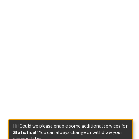
Hi! Could we please enable some additional services for
Statistical
? You can always change or withdraw your
consent later.