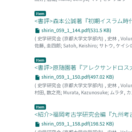
Item
<書評>森本公誠著『初期イスラム時
shirin_059_1_144.pdf(531.5 KB)
(
史学研究会 (京都大学文学部内)
,
史林
,
Volu
佐藤, 圭四郎
;
Satoh, Keishiro
;
サトウ, ケイシ
Item
<書評>原随園著『アレクサンドロス
shirin_059_1_150.pdf(497.02 KB)
(
史学研究会 (京都大学文学部内)
,
史林
,
Volu
村田, 数之亮
;
Murata, Kazunosuke
;
ムラタ, 
Item
<紹介>福岡考古学研究会編『九州考
shirin_059_1_158.pdf(198.52 KB)
(
史学研究会 (京都大学文学部内)
,
史林
,
Volu