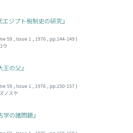
代エジプト税制史の研究』
me 59
,
Issue 1
,
1976
,
pp.144-149
)
ロウ
大王の父』
me 59
,
Issue 1
,
1976
,
pp.150-157
)
カズノスケ
古学の諸問題』
me 59
,
Issue 1
,
1976
,
pp.158-160
)