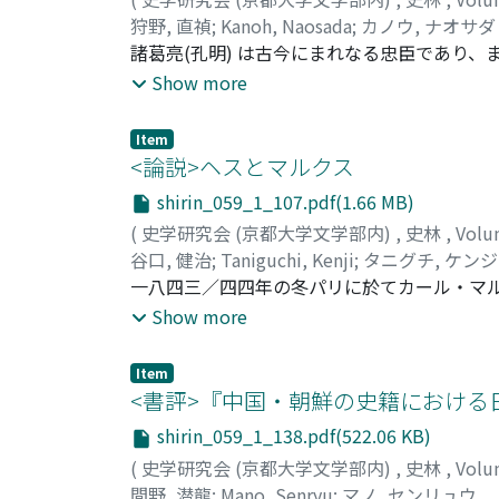
情況(根取免) の中で、「毛見下り」を少く
狩野, 直禎
;
Kanoh, Naosada
;
カノウ, ナオサダ
諸葛亮(孔明) は古今にまれなる忠臣であり
朝の正潤論の勃興とともに盛んになり、宋代
Show more
く大衆に植えつけるのに大きな役割を果した
追及するのを目的とした。孔明像の出発点と
Item
て、亮自身が青年時代に志向した人物が、ど
<論説>ヘスとマルクス
のは、亮を秀れた政治家として見る方向が強
shirin_059_1_107.pdf(1.66 MB)
政治家・武将の両面から高く評価しようとし
(
史学研究会 (京都大学文学部内)
,
史林
,
Volu
谷口, 健治
;
Taniguchi, Kenji
;
タニグチ, ケンジ
一八四三／四四年の冬パリに於てカール・マ
三七年以来私的所有の廃止を展望する立場を
Show more
マルクスの社会主義への転向に影響を与えた
て」と題する論説を執筆し、「貨幣は人間の
Item
稿では、一八四三年から四五年に掛けての周
<書評>『中国・朝鮮の史籍における日本
民社会像、自ら標榜する主義等を分析・比較
shirin_059_1_138.pdf(522.06 KB)
て一括出来るか否かという問題を解明する。
(
史学研究会 (京都大学文学部内)
,
史林
,
Volu
間野, 潜龍
;
Mano, Senryu
;
マノ, センリュウ