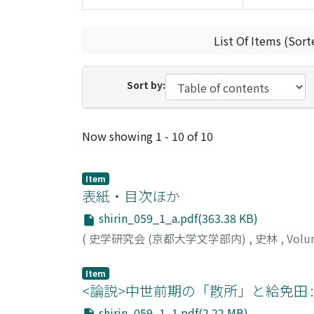
List Of Items (Sort
Sort by:
Recent Submissions
Now showing
1 - 10 of 10
Item
表紙・目次ほか
shirin_059_1_a.pdf(363.38 KB)
(
史学研究会 (京都大学文学部内)
,
史林
,
Volu
Item
<論説>中世前期の「散所」と給免田 
shirin_059_1_1.pdf(2.22 MB)