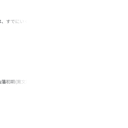
は、すでにいくつか
次・散所雑色・駕輿
はこれと同様だった
は一個の特権であ
冠して呼ばれること
領制の二本の柱であ
、前掲の人々もこの
たうえで、日本の社
藩初期(寛文期迄)
土免仕法と考える。土
盾する「第一段階」
」) の徴租法は、
農民的剰余成立の可
、ほぼ減免法である
は、免の上げ得ない