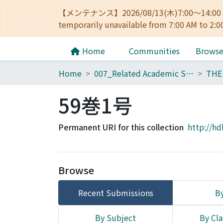
【メンテナンス】2026/08/13(木)7:00～14
temporarily unavailable from 7:00 AM to 2:0
Home
Communities
Brows
Home
007_Related Academic Societies
59巻1号
Permanent URI for this collection
http://hd
Browse
Recent Submissions
By
By Subject
By Cla