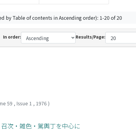
ed by Table of contents in Ascending order): 1-20 of 20
In order:
Results/Page:
me 59
,
Issue 1
,
1976
)
: 召次・雑色・駕輿丁を中心に