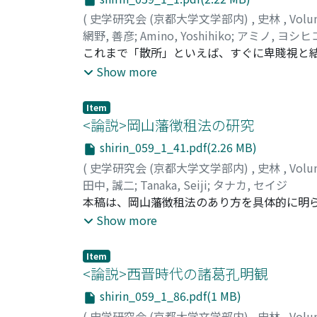
(
史学研究会 (京都大学文学部内)
,
史林
,
Volu
網野, 善彦
;
Amino, Yoshihiko
;
アミノ, ヨシヒ
これまで「散所」といえば、すぐに卑賤視と
の論稿として現われているが、この見方は依
Show more
丁は、大番舎人と同じく、給免田畠・在家を
と思われる。たしかにこれらの人々は、一方
Item
り、事実、召次・雑色・駕輿丁等は御家人ク
<論説>岡山藩徴租法の研究
は、それ自体としては卑賤視となんの関係も
shirin_059_1_41.pdf(2.26 MB)
り、前者には「職人」、後者には「平民百姓
(
史学研究会 (京都大学文学部内)
,
史林
,
Volu
意味で「職人」であった。中世後期以降、「
田中, 誠二
;
Tanaka, Seiji
;
タナカ, セイジ
会搆造の大きな転換のなかにおいて、あらた
本稿は、岡山藩徴租法のあり方を具体的に明ら
の徴租法の基本は土免(春免) であり、秋免(
Show more
免仕法は、領主による「全剰余労働搾取」(土
に照応する徴租法である。尚、慶長～寛永五年
Item
一筆毎に免が固定化し、それに基づいて年貢
<論説>西晋時代の諸葛孔明観
能性が措定できる。岡山藩に於ける毛見(五段
shirin_059_1_86.pdf(1 MB)
が、その基本的性格はいずれも岡山藩の有毛毛
(
史学研究会 (京都大学文学部内)
,
史林
,
Volu