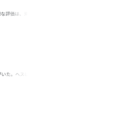
様な評価は、東晋南
、この様な評価を広
に見られる孔明像を
志の諸葛亮伝につい
む。そこに見られる
代人の張輔は、亮を
がいた。ヘスは一八
ある。そこでヘスは
に「貨幣制につい
味を帯びてくる。本
ハに対する態度、市
的社会主義者」とし