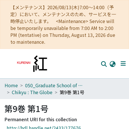
【メンテナンス】2026/08/13(木)7:00～14:00（予
定）において、メンテナンスのため、サービスを一
時停止いたします。 <Maintenance> Service will
be temporarily unavailable from 7:00 AM to 2:00
PM (tentative) on Thursday, August 13, 2026 due
to maintenance.
Home
050_Graduate School of Science
Home
Chikyu : The Globe
第9巻 第1号
Communities
第9巻 第1号
Browse
Permanent URI for this collection
Download Ranking
http://hdl.handle.net/2433/177676