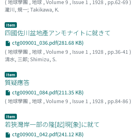
(
地球學團
,
地球
,
Volume 9
,
Issue 1
,
1928
,
pp.62-69
)
瀧川, 規一
;
Takikawa, K.
Item
四國佐川盆地產アンモナイトに就きて
ctg009001_036.pdf(281.68 KB)
(
地球學團
,
地球
,
Volume 9
,
Issue 1
,
1928
,
pp.36-41
)
淸水, 三郞
;
Shimizu, S.
Item
質疑應答
ctg009001_084.pdf(211.35 KB)
(
地球學團
,
地球
,
Volume 9
,
Issue 1
,
1928
,
pp.84-86
)
Item
若狹灣岸一部の隆[起]現[象]に就て
ctg009001_042.pdf(241.12 KB)