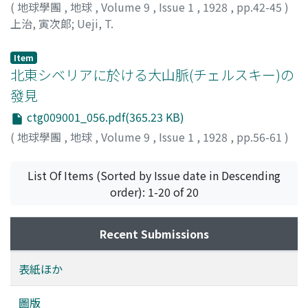
(
地球學團
,
地球
,
Volume 9
,
Issue 1
,
1928
,
pp.42-45
)
上治, 寅次郞
;
Ueji, T.
Item
北東シベリアに於ける大山脈(チェルスキー)の
發見
ctg009001_056.pdf(365.23 KB)
(
地球學團
,
地球
,
Volume 9
,
Issue 1
,
1928
,
pp.56-61
)
List Of Items (Sorted by Issue date in Descending
order): 1-20 of 20
Recent Submissions
表紙ほか
圖版