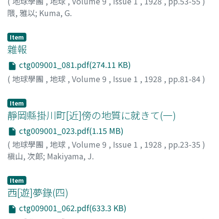
(
地球學團
,
地球
,
Volume 9
,
Issue 1
,
1928
,
pp.53-55
)
隈, 雅以
;
Kuma, G.
Item
雜報
ctg009001_081.pdf(274.11 KB)
(
地球學團
,
地球
,
Volume 9
,
Issue 1
,
1928
,
pp.81-84
)
Item
靜岡縣掛川町[近]傍の地質に就きて(一)
ctg009001_023.pdf(1.15 MB)
(
地球學團
,
地球
,
Volume 9
,
Issue 1
,
1928
,
pp.23-35
)
槇山, 次郞
;
Makiyama, J.
Item
西[遊]夢錄(四)
ctg009001_062.pdf(633.3 KB)