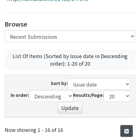
Access Statistics
Library Network
Browse
List Of Items (Sorted by Issue date in Descending
order): 1-20 of 20
Sort by:
In order:
Results/Page:
Update
Recent Submissions
Now showing
1 - 16 of 16