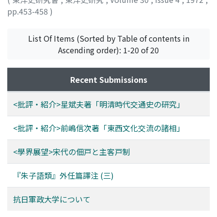
pp.453-458
)
岩見, 宏
;
Iwami, Hiroshi
;
イワミ, ヒロシ
List Of Items (Sorted by Table of contents in
Ascending order): 1-20 of 20
Recent Submissions
<批評・紹介>星斌夫著「明淸時代交通史の研究」
<批評・紹介>前嶋信次著「東西文化交流の諸相」
<學界展望>宋代の佃戸と主客戸制
『朱子語類』外任篇譯注 (三)
抗日軍政大学について