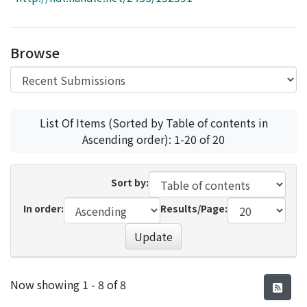
Access Statistics
Library Network
Browse
List Of Items (Sorted by Table of contents in
Ascending order): 1-20 of 20
Sort by:
In order:
Results/Page:
Update
Recent Submissions
Now showing
1 - 8 of 8