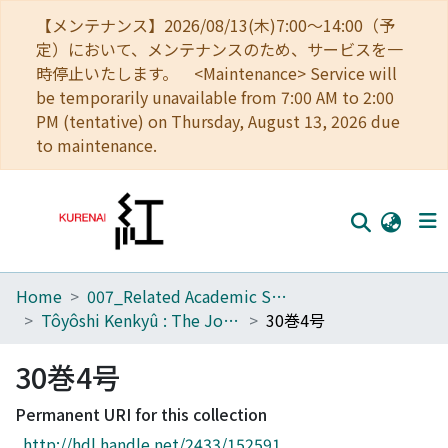
【メンテナンス】2026/08/13(木)7:00～14:00（予
定）において、メンテナンスのため、サービスを一
時停止いたします。 <Maintenance> Service will
be temporarily unavailable from 7:00 AM to 2:00
PM (tentative) on Thursday, August 13, 2026 due
to maintenance.
Home
007_Related Academic Societies
Home
Tôyôshi Kenkyû : The Journal of Oriental Researches
30巻4号
Communities
30巻4号
Browse
Permanent URI for this collection
Download Ranking
http://hdl.handle.net/2433/152591