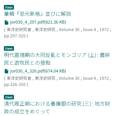
Item
彙輯『至元新格』並びに解説
jor030_4_297.pdf(821.36 KB)
(
東洋史研究會
,
東洋史研究
,
Volume 30
,
Issue 4
,
1972
,
pp.297-325
)
植松, 正
;
Uematsu, Tadashi
;
ウエマツ, タダシ
Item
明代嘉靖期の大同反亂とモンゴリア (上) : 農耕
民と遊牧民との接點
jor030_4_326.pdf(674.04 KB)
(
東洋史研究會
,
東洋史研究
,
Volume 30
,
Issue 4
,
1972
,
pp.326-350
)
萩原, 淳平
;
Hagihara, Junpei
;
ハギハラ, ジュンペイ
Item
淸代雍正朝における養廉銀の研究 (三) : 地方財
政の成立をめぐって