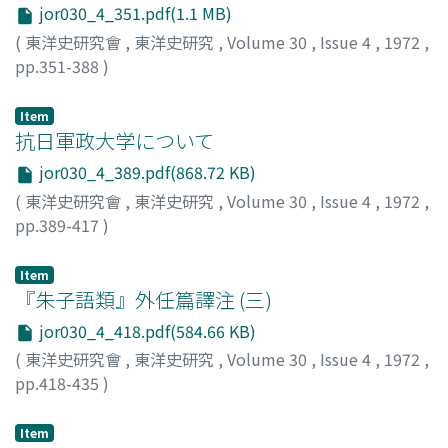
jor030_4_351.pdf(1.1 MB)
(
東洋史研究會
,
東洋史研究
,
Volume 30
,
Issue 4
,
1972
,
pp.351-388
)
佐伯, 富
;
Saeki, Tomi
;
サエキ, トミ
Item
抗日軍政大学について
jor030_4_389.pdf(868.72 KB)
(
東洋史研究會
,
東洋史研究
,
Volume 30
,
Issue 4
,
1972
,
pp.389-417
)
北山, 康夫
;
Kitayama, Yasuo
;
キタヤマ, ヤスオ
Item
『朱子語類』外任篇譯注 (三)
jor030_4_418.pdf(584.66 KB)
(
東洋史研究會
,
東洋史研究
,
Volume 30
,
Issue 4
,
1972
,
pp.418-435
)
田中, 謙二
;
Tanaka, K.enji
;
タナカ, ケンジ
Item