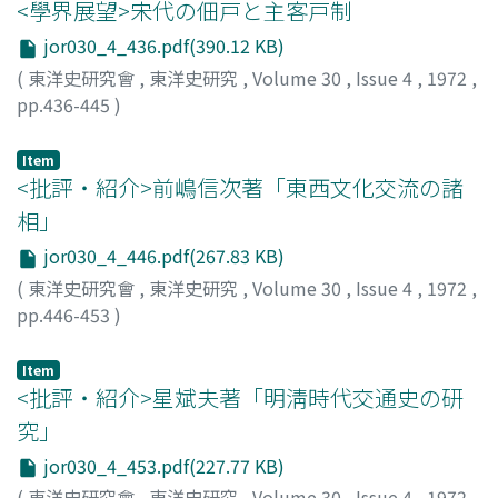
<學界展望>宋代の佃戸と主客戸制
jor030_4_436.pdf(390.12 KB)
(
東洋史研究會
,
東洋史研究
,
Volume 30
,
Issue 4
,
1972
,
pp.436-445
)
嶋居, 一康
;
Shimasue, Kazuyasu
;
シマスエ, カズヤス
Item
<批評・紹介>前嶋信次著「東西文化交流の諸
相」
jor030_4_446.pdf(267.83 KB)
(
東洋史研究會
,
東洋史研究
,
Volume 30
,
Issue 4
,
1972
,
pp.446-453
)
勝藤, 猛
;
Katsufuji, Takeshi
;
カツフジ, タケシ
Item
<批評・紹介>星斌夫著「明淸時代交通史の研
究」
jor030_4_453.pdf(227.77 KB)
(
東洋史研究會
,
東洋史研究
,
Volume 30
,
Issue 4
,
1972
,