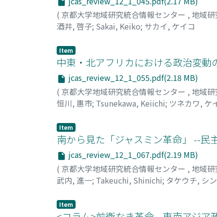
jcas_review_12_1_045.pdf(2.17 MB)
(
京都大学地域研究統合情報センター
,
地域研
酒井, 啓子
;
Sakai, Keiko
;
サカイ, ケイコ
Item
中東・北アフリカにおける政治変動の
jcas_review_12_1_055.pdf(2.18 MB)
(
京都大学地域研究統合情報センター
,
地域研
恒川, 惠市
;
Tsunekawa, Keiichi
;
ツネカワ, ケ
Item
南から見た「ジャスミン革命」 --
jcas_review_12_1_067.pdf(2.19 MB)
(
京都大学地域研究統合情報センター
,
地域研
武内, 進一
;
Takeuchi, Shinichi
;
タケウチ, シ
Item
<コラム>前衛なき革命 --東南アジア