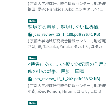
(
京都大学地域研究統合情報センター
,
地域研
錦田, 愛子
;
Nishikida, Aiko
;
ニシキダ, アイコ
Item
越境する興奮、越境しない世界観
jcas_review_12_1_188.pdf(976.41 KB)
(
京都大学地域研究統合情報センター
,
地域研
髙岡, 豊
;
Takaoka, Yutaka
;
タカオカ, ユタカ
Item
<特集にあたって>歴史的記憶の作用
像の中の戦争、民族、国家
jcas_review_12_1_202.pdf(938.52 KB)
(
京都大学地域研究統合情報センター
,
地域研
小森, 宏美
;
Komori, Hiromi
;
コモリ, ヒロミ
Item