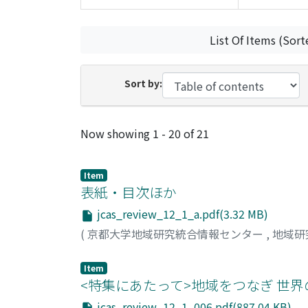
List Of Items (Sort
Sort by:
Recent Submissions
Now showing
1 - 20 of 21
Item
表紙・目次ほか
jcas_review_12_1_a.pdf(3.32 MB)
(
京都大学地域研究統合情報センター
,
地域研
Item
<特集にあたって>地域をつなぎ 世
jcas_review_12_1_006.pdf(887.04 KB)