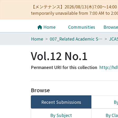
【メンテナンス】2026/08/13(木)7:00～14
temporarily unavailable from 7:00 AM to 2:0
Home
Communities
Brows
Home
007_Related Academic Societies
JCA
Vol.12 No.1
Permanent URI for this collection
http://hd
Browse
Recent Submissions
By
By Subject
By Cla