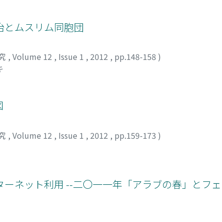
治とムスリム同胞団
究
,
Volume 12
,
Issue 1
,
2012
,
pp.148-158
)
キ
図
究
,
Volume 12
,
Issue 1
,
2012
,
pp.159-173
)
ーネット利用 --二〇一一年「アラブの春」とフ