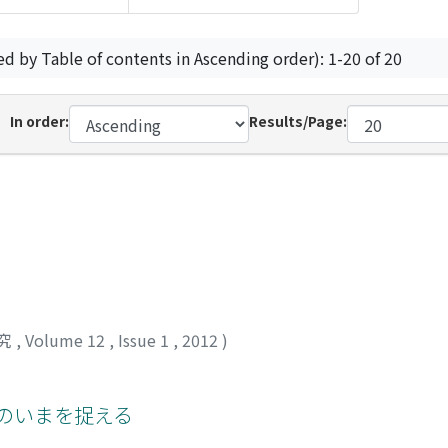
ed by Table of contents in Ascending order): 1-20 of 20
In order:
Results/Page:
究
,
Volume 12
,
Issue 1
,
2012
)
界のいまを捉える