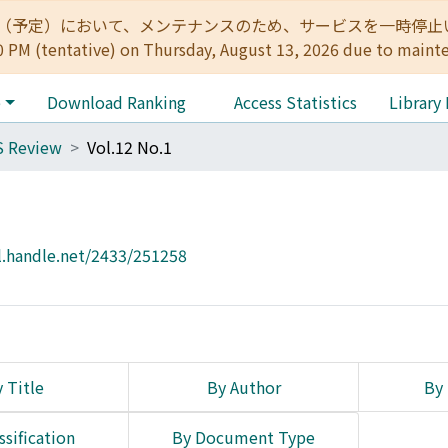
:00（予定）において、メンテナンスのため、サービスを一時停止いたします。 
0 PM (tentative) on Thursday, August 13, 2026 due to maint
e
Download Ranking
Access Statistics
Library
S Review
Vol.12 No.1
l.handle.net/2433/251258
 Title
By Author
By 
ssification
By Document Type