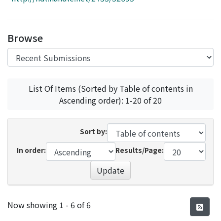
Access Statistics
Library Network
Browse
List Of Items (Sorted by Table of contents in
Ascending order): 1-20 of 20
Sort by:
In order:
Results/Page:
Update
Recent Submissions
Now showing
1 - 6 of 6