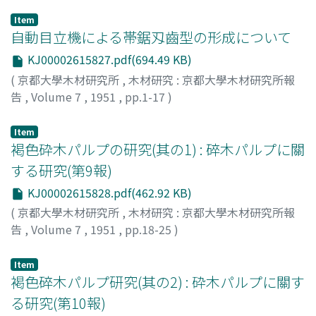
Item
自動目立機による帯鋸刄齒型の形成について
KJ00002615827.pdf(694.49 KB)
(
京都大學木材研究所
,
木材研究 : 京都大學木材研究所報
告
,
Volume 7
,
1951
,
pp.1-17
)
杉原, 彦一
;
SUGIHARA, Hikoichi
;
スギハラ, ヒコイチ
Item
褐色砕木パルプの研究(其の1) : 碎木パルプに關
する研究(第9報)
KJ00002615828.pdf(462.92 KB)
(
京都大學木材研究所
,
木材研究 : 京都大學木材研究所報
告
,
Volume 7
,
1951
,
pp.18-25
)
木村, 良次
;
KIMURA, Yoshitsugu
;
キムラ, ヨシツグ
Item
褐色碎木パルプ研究(其の2) : 砕木パルプに關す
る研究(第10報)