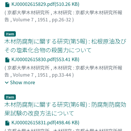
KJ00002615829.pdf(510.26 KB)
(
京都大學木材研究所
,
木材研究 : 京都大學木材研究所報
告
,
Volume 7
,
1951
,
pp.26-32
)
木村, 良次
;
KIMURA, Yoshitsugu
;
キムラ, ヨシツグ
Item
木材防腐劑に關する研究(第5報) : 松根原油及び
その塩素化合物の殺菌力について
KJ00002615830.pdf(553.41 KB)
(
京都大學木材研究所
,
木材研究 : 京都大學木材研究所報
告
,
Volume 7
,
1951
,
pp.33-44
)
井上, 吉之
;
西本, 孝一
;
越中, 清行
;
INOUYE, Yoshiyuki
;
Show more
NISHIMOTO, Koichi
;
ECCHU, Kiyoyuki
;
イノウエ, ヨシユ
キ
;
ニシモト, コウイチ
;
エッチュウ, キヨユキ
Item
木材防腐劑に關する研究(第6報) : 防腐劑防腐効
果試験の改良方法について
KJ00002615831.pdf(498.46 KB)
(
京都大學木材研究所
,
木材研究 : 京都大學木材研究所報