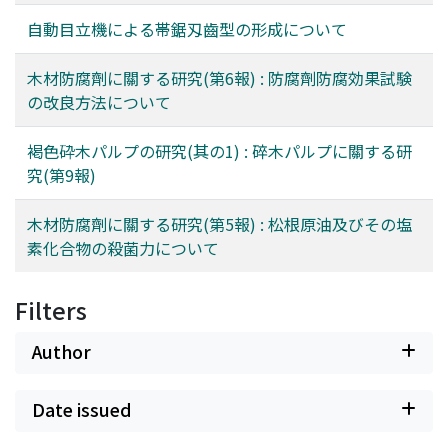
自動目立機による帯鋸刄齒型の形成について
木材防腐劑に關する研究(第6報) : 防腐劑防腐効果試験
の改良方法について
褐色砕木パルプの研究(其の1) : 碎木パルプに關する研
究(第9報)
木材防腐劑に關する研究(第5報) : 松根原油及びその塩
素化合物の殺菌力について
Filters
Author
Date issued