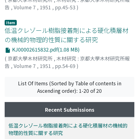
告
,
Volume 7
,
1951
,
pp.45-53
)
井上, 吉之
;
西本, 孝一
;
INOUYE, Yoshiyuki
;
NISHIMOTO,
Koichi
;
イノウエ, ヨシユキ
;
ニシモト, コウイチ
Item
低温クレゾール樹脂接着劑による硬化積層材
の機械的物理的性質に關する研究
KJ00002615832.pdf(1.08 MB)
(
京都大學木材研究所
,
木材研究 : 京都大學木材研究所報
告
,
Volume 7
,
1951
,
pp.54-69
)
後藤, 輝男
;
梶田, 茂
;
GOTO, Teruo
;
KADITA, Sigeru
;
ゴト
ウ, テルオ
;
カヂタ, シゲル
List Of Items (Sorted by Table of contents in
Ascending order): 1-20 of 20
Recent Submissions
低温クレゾール樹脂接着劑による硬化積層材の機械的
物理的性質に關する研究