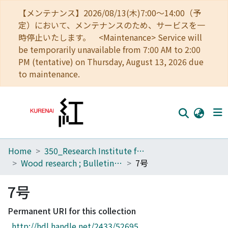
【メンテナンス】2026/08/13(木)7:00～14:00（予
定）において、メンテナンスのため、サービスを一
時停止いたします。 <Maintenance> Service will
be temporarily unavailable from 7:00 AM to 2:00
PM (tentative) on Thursday, August 13, 2026 due
to maintenance.
Home
350_Research Institute for Sustainable Humanosphere
Home
Wood research ; Bulletin of the Wood Research Institute, Kyoto University
7号
Communities
7号
Browse
Permanent URI for this collection
Download Ranking
http://hdl.handle.net/2433/52695