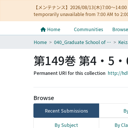
【メンテナンス】2026/08/13(木)7:00～14
temporarily unavailable from 7:00 AM to 2:0
Home
Communities
Brows
Home
040_Graduate School of Economics
第149巻 第4・5・
Permanent URI for this collection
http://hd
Browse
Recent Submissions
By
By Subject
By Cla