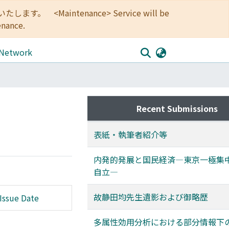
<Maintenance> Service will be
enance.
 Network
Recent Submissions
表紙・執筆者紹介等
内発的発展と国民経済―東京一極集
自立―
故静田均先生遺影および御略歴
Issue Date
多属性効用分析における部分情報下