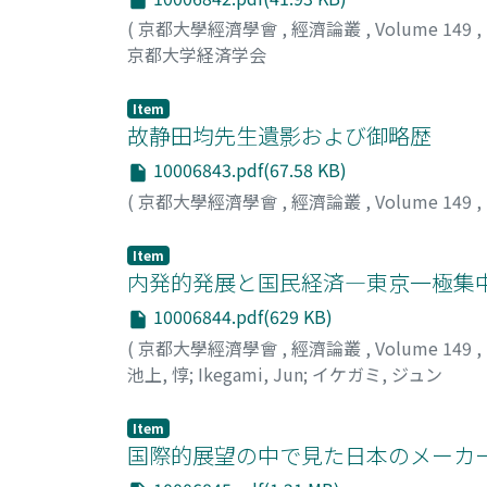
(
京都大學經濟學會
,
經濟論叢
,
Volume 149
,
京都大学経済学会
Item
故静田均先生遺影および御略歴
10006843.pdf(67.58 KB)
(
京都大學經濟學會
,
經濟論叢
,
Volume 149
,
Item
内発的発展と国民経済―東京一極集
10006844.pdf(629 KB)
(
京都大學經濟學會
,
經濟論叢
,
Volume 149
,
池上, 惇
;
Ikegami, Jun
;
イケガミ, ジュン
Item
国際的展望の中で見た日本のメーカ