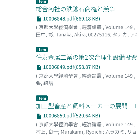
Item
総合商社の鉄鉱石商権と競争
10006848.pdf(669.18 KB)
(
京都大學經濟學會
,
經濟論叢
,
Volume 149
,
田中, 彰
;
Tanaka, Akira
;
00275116
;
タナカ, ア
Item
住友金属工業の第2次合理化設備投
10006849.pdf(658.87 KB)
(
京都大學經濟學會
,
經濟論叢
,
Volume 149
,
張, 紹喆
Item
加工型畜産と飼料メーカーの展開―19
10006850.pdf(520.64 KB)
(
京都大學經濟學會
,
經濟論叢
,
Volume 149
,
村上, 良一
;
Murakami, Ryoichi
;
ムラカミ, リ