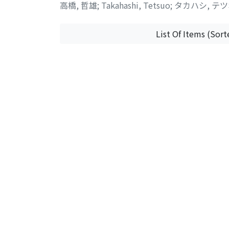
高橋, 哲雄
;
Takahashi, Tetsuo
;
タカハシ, テ
List Of Items (Sort