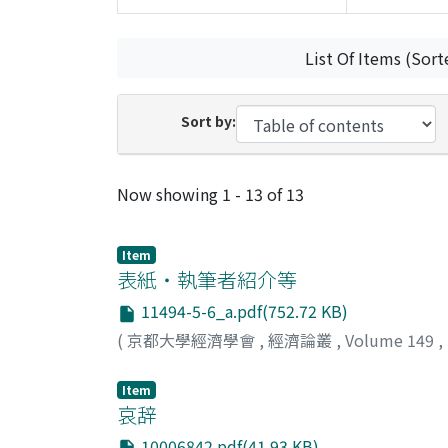
List Of Items (Sort
Sort by:
Recent Submissions
Now showing
1 - 13 of 13
Item
表紙・執筆者紹介等
11494-5-6_a.pdf(752.72 KB)
(
京都大學經濟學會
,
經濟論叢
,
Volume 149
,
Item
哀辞
10006842.pdf(41.93 KB)