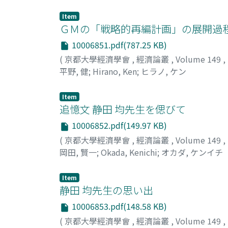
Item
ＧＭの「戦略的再編計画」の展開過程
10006851.pdf(787.25 KB)
(
京都大學經濟學會
,
經濟論叢
,
Volume 149
,
平野, 健
;
Hirano, Ken
;
ヒラノ, ケン
Item
追憶文 静田 均先生を偲びて
10006852.pdf(149.97 KB)
(
京都大學經濟學會
,
經濟論叢
,
Volume 149
,
岡田, 賢一
;
Okada, Kenichi
;
オカダ, ケンイチ
Item
静田 均先生の思い出
10006853.pdf(148.58 KB)
(
京都大學經濟學會
,
經濟論叢
,
Volume 149
,