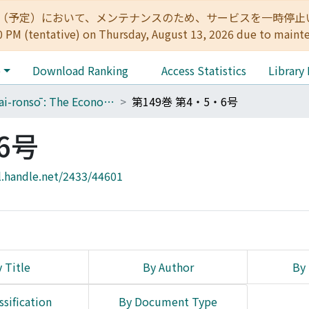
:00（予定）において、メンテナンスのため、サービスを一時停止いたします。 
0 PM (tentative) on Thursday, August 13, 2026 due to maint
e
Download Ranking
Access Statistics
Library
Keizai-ronsō : The Economic Review
第149巻 第4・5・6号
6号
l.handle.net/2433/44601
 Title
By Author
By 
ssification
By Document Type