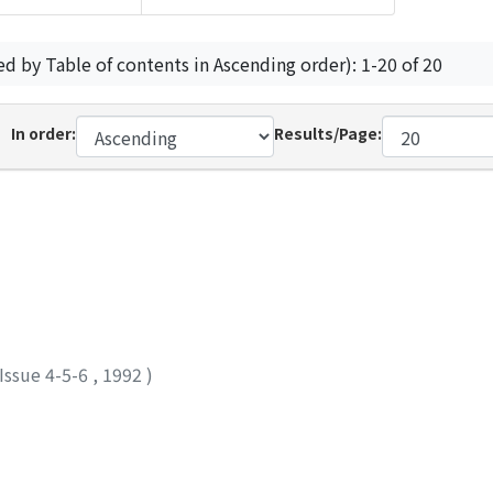
ed by Table of contents in Ascending order): 1-20 of 20
In order:
Results/Page:
Issue 4-5-6
,
1992
)