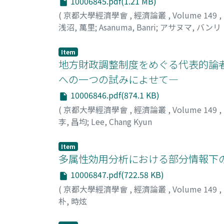
10006845.pdf(1.21 MB)
(
京都大學經濟學會
,
經濟論叢
,
Volume 149
,
浅沼, 萬里
;
Asanuma, Banri
;
アサヌマ, バンリ
Item
地方財政調整制度をめぐる代表的論
への一つの試みによせて―
10006846.pdf(874.1 KB)
(
京都大學經濟學會
,
經濟論叢
,
Volume 149
,
李, 昌均
;
Lee, Chang Kyun
Item
多属性効用分析における部分情報下
10006847.pdf(722.58 KB)
(
京都大學經濟學會
,
經濟論叢
,
Volume 149
,
朴, 時炫