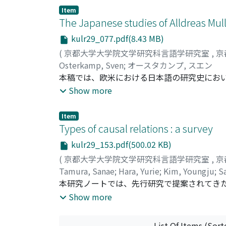
した結果、評価や判断への応答に“我覚得"が
Item
ち非選好的応答であることが多いとどがわかっ
The Japanese studies of Alldreas Mul
意見を再度提示する位置で用いられる。また、
kulr29_077.pdf(8.43 MB)
的説明を導く例も観察された。“我覚得"を用
(
京都大学大学院文学研究科言語学研究室
,
京
見解として提示する。これにより、対立する
Osterkamp, Sven
;
オースタカンプ, スエン
識的スタンス標識“我覚得"は会話参加者間の
本稿では、欧米における日本語の研究史にお
った資料として東洋学者Andreas Muler (163
Show more
ラテン語原文を英訳した上で、彼の研究に利用され
よって『七ッいろは』の写本の一つが同書の出
Item
外にもColadoによる『日本文典』および
Types of causal relations : a survey
を利用していたことが明らかになった。つづいて、Sy
kulr29_153.pdf(500.02 KB)
関する記述について議論する。彼の著作には
(
京都大学大学院文学研究科言語学研究室
,
京
る。初期中国学者として知られているMu11erの研
Tamura, Sanae
;
Hara, Yurie
;
Kim, Youngju
;
S
持侯によって開設された図書館(現ベルリン国立
エ
本研究ノートでは、先行研究で提案されてき
;
サカイ, ヒロム
によると、『字海』と呼ばれる字書が1683
語学両分野の研究において、因果関係をいく
Show more
字書群の歴史を17世紀から現在に至るまで辿
ついて論じる。すなわち、(A)因果関係の担
字書が最も有力であるという結論に達した。Syll
か出来事であるか、(C)原因と結果の間に別
『宇海Jが初めて使われるようになった年代やMu
List Of Items (Sort