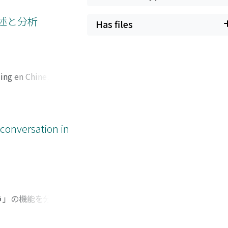
Chinese characters.
n University,
記述と分析
Has files
The orthographical
t possibly stems
r painter Zhang
uang caves in the
ing en Chine,
ination of the
flexe avec une
mThachu sc réalise
osition
le : une voyelle
 conversation in
ne ren tant que
う」の機能を分析す
的もしくは判断的発
れる。会話データを分析