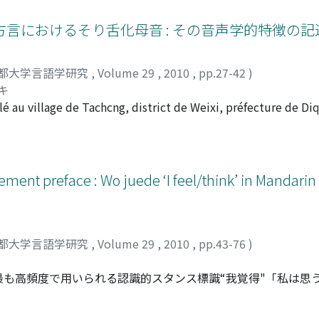
 of them show a certain amount of interlinear glossing with 
d at the East Asian Lìbrary and the Gest Col1ecton, Princeto
]方言におけるそり舌化母音 : その音声学的特徴の
t text as belonging to the 2300 chapter of Madhyama Agama. 
used date the manuscript to the Yuan Mongol period. Thus, i
都大学言語学研究
,
Volume 29
,
2010
,
pp.27-42
)
σka Dunhuang Caves and may have been found by the popula
キ
 and Lucy Lo while they were taking photographs of the Dunh
 au village de Tachcng, district de Weixi, préfecture de Diq
ef survey of published Agama texts and present a textual exam
flexe. Cet article présente des exemples de la voyelle rétro
raste avec le tibétain écrit. La rétroflexion du dialecte de 
selon laquelle la pointe de la langue se cambre contre la p
ssi dans plusieurs exemples une articulation secondai re doub
ment preface : Wo juede ‘I feel/think’ in Mandarin
voyelle rétroflexe est le son correspondant à la lettre tibétai
ité d'exemples.
都大学言語学研究
,
Volume 29
,
2010
,
pp.43-76
)
も高頻度で用いられる認識的スタンス標識“我覚得"「私は思
用いられる場合を対象とする。会話の相手が既に何らかの評価
(preferredresponse)は一般的には同意であるとさ