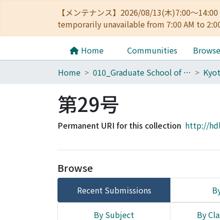
【メンテナンス】2026/08/13(木)7:00～14
temporarily unavailable from 7:00 AM to 2:0
Home
Communities
Brows
Home
010_Graduate School of Letters
第29号
Permanent URI for this collection
http://hd
Browse
Recent Submissions
By
By Subject
By Cla