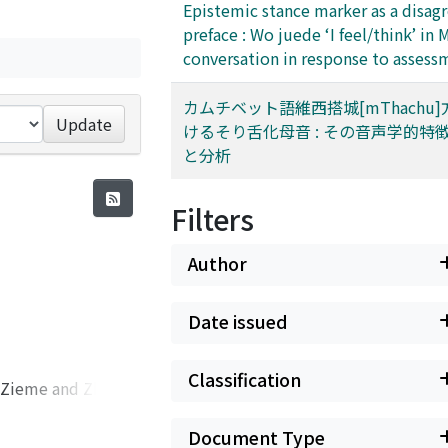
Epistemic stance marker as a disa
preface : Wo juede ‘I feel/think’ in
conversation in response to assess
カムチベット語維西搭城[mThachu
Update
けるそり舌化母音 : その音声学的特
と分析
Filters
Author
Date issued
Classification
r Zieme and Zhang
and the longest
lations of Chinese
Document Type