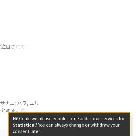
する不同意、すなわ
意見を維持する際に
不同意に対する付加
く話し手の個人的な
立が緩和される。認
ど注目されてこなか
取り上げる。特に、同書の
Komicki氏に
は『七ッいろは』以
は」と琉球語の語葉集
erの著作から日本語に
を見ることができ
プランデンブツレク選手
 サナエ
;
ハラ, ユリ
erの作成した目録
まとめる。哲学、言
所在する『海篇』類
ち4つの分類基準に
Hi! Could we please enable some additional services for
韻字海』と呼ばれる
すものが個体である
Statistical
? You can always change or withdraw your
とするほかはないが、
consent later.
の主体による原因の
聞と推定できる。もし