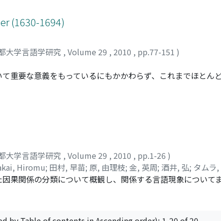
含まれてし、る場合には、その応答は先行する評価や判断に対
た。“我覚得"は不同意の応答を開始する位置や、対寸ーする
ler (1630-1694)
不同意が前置きなしになされた直後に“我覚得"が用いられて
いることで、話し手はその後に続く意見を客観的な事実ではな
都大学言語学研究
,
Volume 29
,
2010
,
pp.77-151
)
複数の意見は共存可能になるため、話し手と聞き手の意見の対
対人的な問題を調整する機能を持つと考えられる。
いて重要な意義をもっているにもかかわらず、これまでほとん
0～1694)のSyllabarium Japanicum (日本の音節文字)を
た資料が何であるかを明らかにすることを目的とする。Peter 
典として夙に突き止められていたが、本研究によってMuler
『羅西日辞典』、さらに「海篇』類の字書によく登場する「いろ
llabarium Japanicumのみならず、あまたあるMull
日本語とトルコ語が類型論的に似ているといった興味深い指摘
都大学言語学研究
,
Volume 29
,
2010
,
pp.1-26
)
究とSyllabarium Japanicumの成立には、1661年に
akai, Hiromu
;
田村, 早苗
;
原, 由理枝
;
金, 英周
;
酒井, 弘
;
タムラ,
図書館)とその漢籍コレクションが大きく関わっている。Mull
た因果関係の分類について概観し、関係する言語現象について
年に漢籍コレクションに加えられたという。本研究では、欧州に
つかの種類に分けられることが提案されている。本論ではそのう
り、このベルリン所蔵の『字海』の具体的な候補として、『音
い手が事実・命題であるか出来事であるか、(B)結果を引き起こ
abarium Japanicumの成立年は遺憾ながら厳密には不詳
の出来事が介在しているか否か、(D)原因と結果の間に、何らか
llerの活躍時期などを考慮に入れれば、1683～1685年の
ed by Table of contents in Ascending order): 1-20 of 20