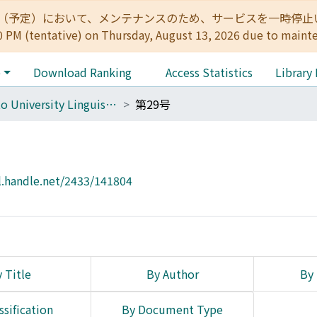
:00（予定）において、メンテナンスのため、サービスを一時停止いたします。 
0 PM (tentative) on Thursday, August 13, 2026 due to maint
e
Download Ranking
Access Statistics
Library
Kyoto University Linguistic Research
第29号
l.handle.net/2433/141804
 Title
By Author
By 
ssification
By Document Type