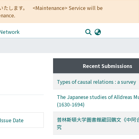
<Maintenance> Service will be
enance.
 Network
Recent Submissions
Types of causal relations : a survey
The Japanese studies of Alldreas Mu
(1630-1694)
普林斯頓大学圖書館蔵回鶻文《中阿
Issue Date
究