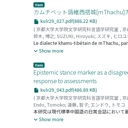
texts, but in an abbreviated manner. And a11
Item
Recently 1 found an Uighur Agama text house
カムチベット語維西搭城[mThachu
coded as Peald 6b Recto. We identified tha
kulr29_027.pdf(886.22 KB)
features and one of the Chinese characters 
(
京都大学大学院文学研究科言語学研究室
,
京
from the Northem Grottoes of Mogao Caves 
鈴木, 博之
;
SUZUKI, Hiroyuki
;
スズキ, ヒロユ
Daqian, who presented it as a gift to James
Le dialecte khams-tibétain de mThachu, parlé
early 1940s. In this paper, we provide a bri
possède systématiquemellt une voyelle rétro
Show more
Peald 6b Recto.
description phonétique détaillée, et en cont
comme une aniculation secondaire vocalique 
Item
postalvéolaire ou prépalatale (V-). Il y a au
Epistemic stance marker as a disagree
rétroflexe-vélrui sée (V~v) . L'origine de la 
response to assessments
consonne centrale et liquide dans la majJor
kulr29_043.pdf(486.89 KB)
(
京都大学大学院文学研究科言語学研究室
,
京
Endo, Tomoko
;
遠藤, 智子
;
エンドウ, トモコ
本研究は現代標準中国語の日常会話において最
る。特に、評価や判断的発話に対する応答で
Show more
話をしている際、その評価や判断に対する選好的応答