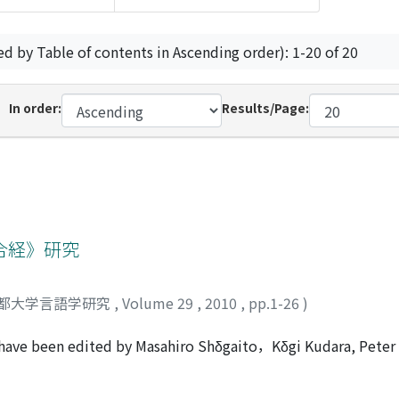
ed by Table of contents in Ascending order): 1-20 of 20
In order:
Results/Page:
合経》研究
都大学言語学研究
,
Volume 29
,
2010
,
pp.1-26
)
 have been edited by Masahiro Shδgaito，Kδgi Kudara, Pete
unt, the number of published Uighur Agama texts is over 70 
 lines. All of these texts have in common that they are trans