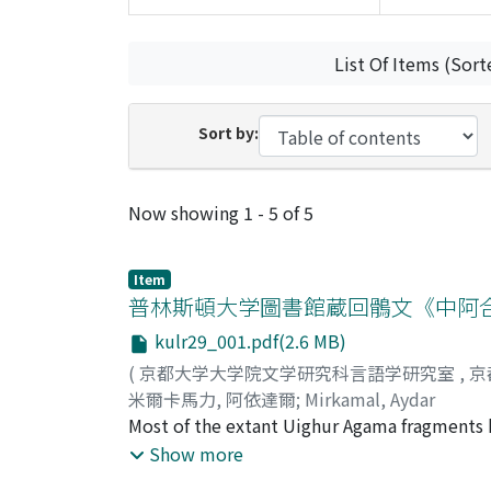
List Of Items (Sort
Sort by:
Recent Submissions
Now showing
1 - 5 of 5
Item
普林斯頓大学圖書館蔵回鶻文《中阿
kulr29_001.pdf(2.6 MB)
(
京都大学大学院文学研究科言語学研究室
,
京
米爾卡馬力, 阿依達爾
;
Mirkamal, Aydar
Most of the extant Uighur Agama fragments
Tieshan beginning from the 1980s. By my co
Show more
one, studied by Prof. Shδgaito， contains 373