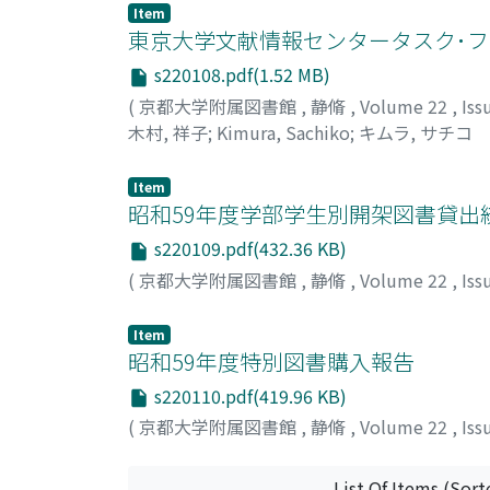
Item
東京大学文献情報センタータスク･
s220108.pdf(1.52 MB)
(
京都大学附属図書館
,
静脩
,
Volume 22
,
Iss
木村, 祥子
;
Kimura, Sachiko
;
キムラ, サチコ
Item
昭和59年度学部学生別開架図書貸出
s220109.pdf(432.36 KB)
(
京都大学附属図書館
,
静脩
,
Volume 22
,
Iss
Item
昭和59年度特別図書購入報告
s220110.pdf(419.96 KB)
(
京都大学附属図書館
,
静脩
,
Volume 22
,
Iss
List Of Items (Sort