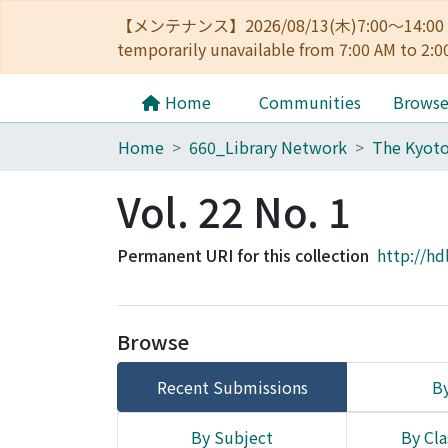
【メンテナンス】2026/08/13(木)7:00～14
temporarily unavailable from 7:00 AM to 2:0
Home
Communities
Brows
Home
660_Library Network
Vol. 22 No. 1
Permanent URI for this collection
http://hd
Browse
Recent Submissions
By
By Subject
By Cla