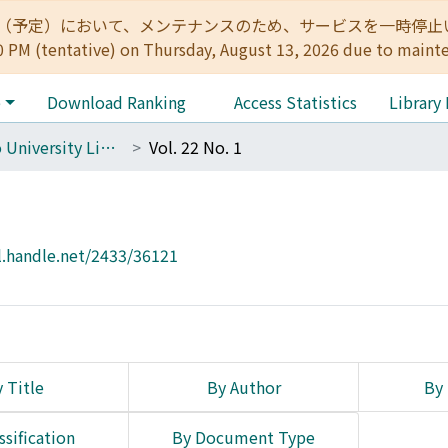
:00（予定）において、メンテナンスのため、サービスを一時停止いたします。 
0 PM (tentative) on Thursday, August 13, 2026 due to maint
e
Download Ranking
Access Statistics
Library
The Kyoto University Library Network Bulletin : Sei-shu
Vol. 22 No. 1
l.handle.net/2433/36121
 Title
By Author
By 
ssification
By Document Type