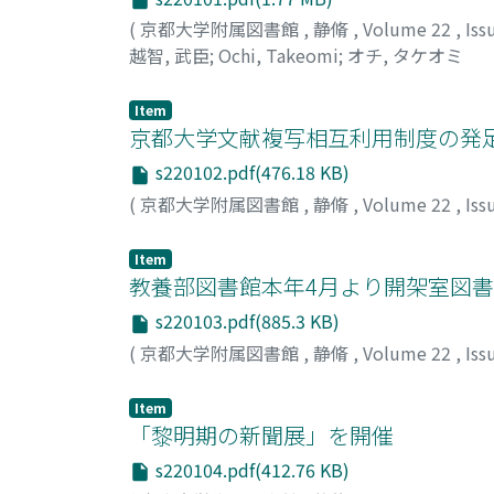
(
京都大学附属図書館
,
静脩
,
Volume 22
,
Iss
越智, 武臣
;
Ochi, Takeomi
;
オチ, タケオミ
Item
京都大学文献複写相互利用制度の発
s220102.pdf(476.18 KB)
(
京都大学附属図書館
,
静脩
,
Volume 22
,
Iss
Item
教養部図書館本年4月より開架室図書の
s220103.pdf(885.3 KB)
(
京都大学附属図書館
,
静脩
,
Volume 22
,
Iss
Item
「黎明期の新聞展」を開催
s220104.pdf(412.76 KB)