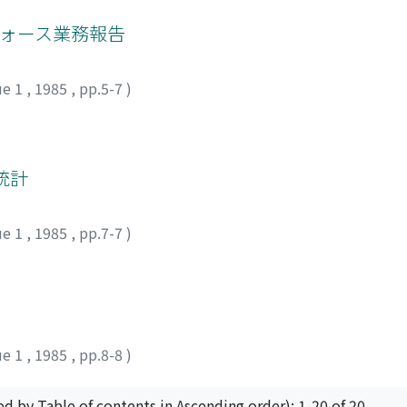
フォース業務報告
ue 1
,
1985
,
pp.5-7
)
統計
ue 1
,
1985
,
pp.7-7
)
ue 1
,
1985
,
pp.8-8
)
ed by Table of contents in Ascending order): 1-20 of 20