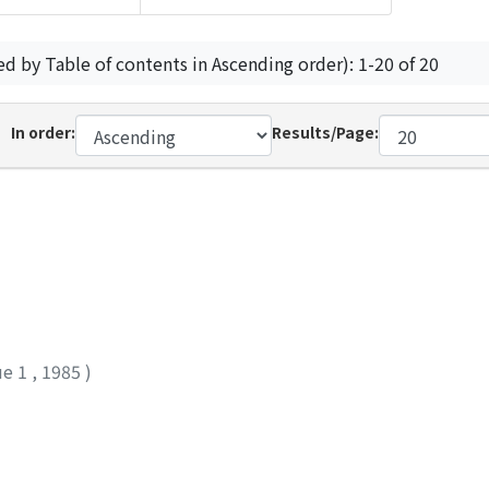
ed by Table of contents in Ascending order): 1-20 of 20
In order:
Results/Page:
ue 1
,
1985
)