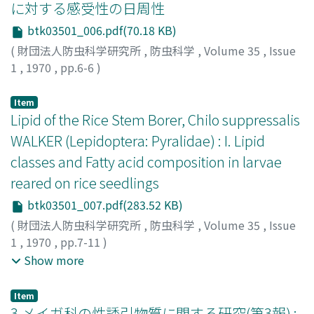
に対する感受性の日周性
btk03501_006.pdf(70.18 KB)
(
財団法人防虫科学研究所
,
防虫科学
,
Volume 35
,
Issue
1
,
1970
,
pp.6-6
)
石井, 象二郎
;
Ishii, Shojiro
;
イシイ, ショウジロウ
Item
Lipid of the Rice Stem Borer, Chilo suppressalis
WALKER (Lepidoptera: Pyralidae) : I. Lipid
classes and Fatty acid composition in larvae
reared on rice seedlings
btk03501_007.pdf(283.52 KB)
(
財団法人防虫科学研究所
,
防虫科学
,
Volume 35
,
Issue
1
,
1970
,
pp.7-11
)
OOUCHI, Haruka
;
SAITO, Tetsuo
;
IYATOMI, Kisabu
;
大内,
Show more
晴
;
斎藤, 哲夫
;
弥富, 喜三
;
オオウチ, ハルカ
;
サイトウ, テ
ツオ
;
イヤトミ, キサブ
Item
3.メイガ科の性誘引物質に関する研究(第3報) :