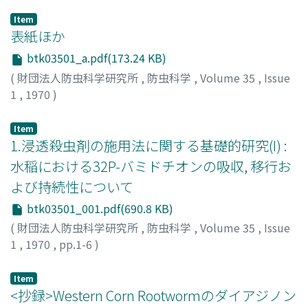
Item
表紙ほか
btk03501_a.pdf(173.24 KB)
(
財団法人防虫科学研究所
,
防虫科学
,
Volume 35
,
Issue
1
,
1970
)
Item
1.浸透殺虫剤の施用法に関する基礎的研究(I) :
水稲における32P-バミドチオンの吸収, 移行お
よび持続性について
btk03501_001.pdf(690.8 KB)
(
財団法人防虫科学研究所
,
防虫科学
,
Volume 35
,
Issue
1
,
1970
,
pp.1-6
)
石黒, 丈雄
;
斎藤, 哲夫
;
ISHIGURO, Takeo
;
SAITO, Tetsuo
;
イシグロ, タケオ
;
サイトウ, テツオ
Item
<抄録>Western Corn Rootwormのダイアジノン