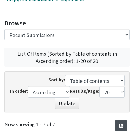
Access Statistics
Library Network
Browse
List Of Items (Sorted by Table of contents in
Ascending order): 1-20 of 20
Sort by:
In order:
Results/Page:
Update
Recent Submissions
Now showing
1 - 7 of 7