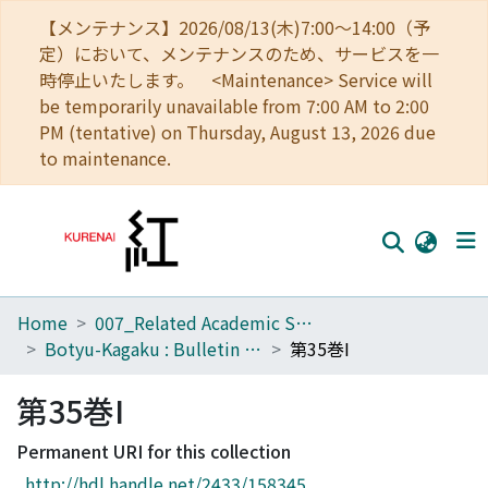
【メンテナンス】2026/08/13(木)7:00～14:00（予
定）において、メンテナンスのため、サービスを一
時停止いたします。 <Maintenance> Service will
be temporarily unavailable from 7:00 AM to 2:00
PM (tentative) on Thursday, August 13, 2026 due
to maintenance.
Home
007_Related Academic Societies
Home
Botyu-Kagaku : Bulletin of the Institute of Insect Control : Scientific insect control : Scientific pest control
第35巻I
Communities
第35巻I
Browse
Permanent URI for this collection
Download Ranking
http://hdl.handle.net/2433/158345