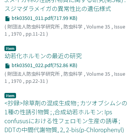
スジマダラメイガの異常性比の遺伝様式
btk03501_011.pdf(717.99 KB)
(
財団法人防虫科学研究所
,
防虫科学
,
Volume 35
,
Issue
1
,
1970
,
pp.11-21
)
高橋, 史樹
;
桑原, 保正
;
TAKAHASHI, Fumiki
;
KUWAHARA,
Yasumasa
;
タカハシ, フミキ
;
クワハラ, ヤスマサ
Item
幼若化ホルモンの最近の研究
btk03501_022.pdf(752.86 KB)
(
財団法人防虫科学研究所
,
防虫科学
,
Volume 35
,
Issue
1
,
1970
,
pp.22-31
)
大滝, 哲也
;
OHTAKI, Tetsuya
;
オオタキ, テツヤ
Item
<抄録>除草剤の混成生成物 ; カツオブシムシの
1種の性誘引物質 ; ,合成幼若ホルモン: Ips
confususにおける性フェロモン生産の誘導 ;
DDTの中間代謝物質, 2, 2-bis(p-Chlorophenyl)