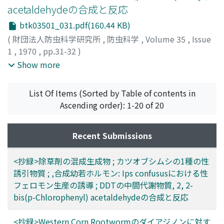
acetaldehydeの合成と反応
btk03501_031.pdf(160.44 KB)
(
財団法人防虫科学研究所
,
防虫科学
,
Volume 35
,
Issue
1
,
1970
,
pp.31-32
)
高 行植
;
桑原, 保正
;
高橋, 正三
;
上野, 民夫
;
Kuwahara,
Show more
Yasumasa
;
Takahashi, Shozo
;
Ueno, Tamio
;
クワハラ, ヤ
スマサ
;
タカハシ, ショウゾウ
;
ウエノ, タミオ
List Of Items (Sorted by Table of contents in
Ascending order): 1-20 of 20
Recent Submissions
<抄録>除草剤の混成生成物 ; カツオブシムシの1種の性
誘引物質 ; ,合成幼若ホルモン: Ips confususにおける性
フェロモン生産の誘導 ; DDTの中間代謝物質, 2, 2-
bis(p-Chlorophenyl) acetaldehydeの合成と反応
<抄録>Western Corn Rootwormのダイアジノンに対す