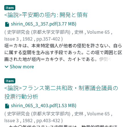
の引き金となったが、その結成の意義は次のようにまとめ
Item
られる。一つは、新アメリカ銀行団の結成を通して政府
<論説>平安期の垣内 : 開発と領有
は、国際金融資本家に対する監督と指導を強め、彼らの利
shirin_065_3_357.pdf(3.77 MB)
益を国策の中に組み込む制度をつくったが、それはアメリ
(
史学研究会 (京都大学文学部内)
,
史林
,
Volume 65
,
カ統合の一側面を示すものであったこと、二つは、政府
Issue 3
,
1982
,
pp.357-402
)
は、新銀行団のメンバーを拡大することによって、銀行団
水野, 章二
垣＝カキは、本来特定個人が他者の侵犯を許さない、自ら
;
Mizuno, Shoji
;
ミズノ, ショウジ
内でのウォール街の権力を相対的に弱める一方、今まで閉
に属する空間を生み出す手段であった。この垣で周囲と区
め出されていた他の銀行にも、中国投資の機会を保証した
画された地が垣内＝カキウチ、カイトである。伊勢や大和
が、それは民主党の「ニューフリーダム」の政治思想を表
の諸事例からは、垣内が条里制地割の縁辺の段丘・扇状地
Show more
現したものであったこと、三つは、新四国借款団結成の真
や自然堤防、山間部に位置し、当時において、国家的・公
の動機は、戦時中に中国から手に入れたさまざまな利権
的な支配の対象とならない畠地・家地として開発されたも
を、戦争に訴えることなく日本から奪い取ることにあり、
Item
のであることが明らかである。垣内は農民的性格の強いも
<論説>フランス第二共和政・制憲議会議員の
それはきわめて反日的な性格をもっていたこと、以上の三
のであったが、一一・二世紀には、畠地子収奪・在家役賦
点である。
投票行動分析
課を通じて上級支配権が打ち立てられてゆく。また条件に
shirin_065_3_403.pdf(1.53 MB)
よっては治田化することもあった。このような動きの中
で、垣内は言葉・表記の上からも、実体の面からも分化・
(
史学研究会 (京都大学文学部内)
,
史林
,
Volume 65
,
多様化してゆくのである。
Issue 3
,
1982
,
pp.403-432
)
高木, 勇夫
一九六〇年代のフランス史学界では、数量的把握の方法、
;
Takagi, Isao
;
タカギ, イサオ