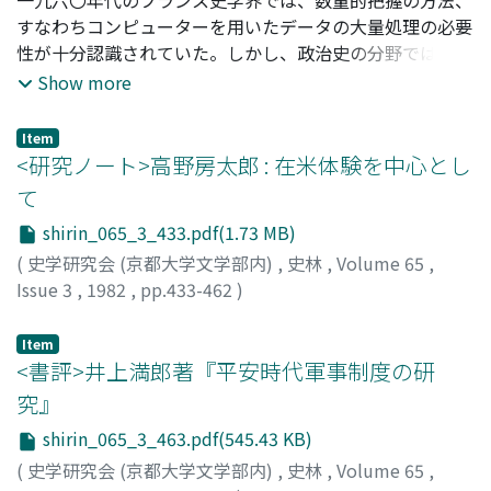
すなわちコンピューターを用いたデータの大量処理の必要
性が十分認識されていた。しかし、政治史の分野では特に
選挙・投票分析において有効と思われるこの新しい方法
Show more
が、フランス近代史研究に適用された例は乏しい。小論は
SPSS(社会科学のための統計パッケージ) に含まれる数量
Item
化理論Ⅲ類の方法を用いて、一八四八年五月より一年余り
<研究ノート>高野房太郎 : 在米体験を中心とし
にわたって存続した制憲議会(憲法制定国民議会) の議員の
て
政治的選択のあり方の類別を明らかにする。依拠した史料
shirin_065_3_433.pdf(1.73 MB)
は官報モニトゥール紙に掲載された議案ごとの投票リスト
である。当該期間において議席を保った八四九名の議員の
(
史学研究会 (京都大学文学部内)
,
史林
,
Volume 65
,
投票行動が、数量化Ⅲ類の特性に応じて導き出される議
Issue 3
,
1982
,
pp.433-462
)
員、および議案の類似性のパターンから裏付けられる。研
立川, 健治
;
Tachikawa, Kenji
;
タチカワ, ケンジ
究の第一の目的は議員の党派的分類であるが、党派的対立
Item
とは異なる要因も考慮される。
<書評>井上満郎著『平安時代軍事制度の研
究』
shirin_065_3_463.pdf(545.43 KB)
(
史学研究会 (京都大学文学部内)
,
史林
,
Volume 65
,