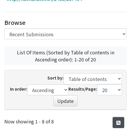
Access Statistics
Library Network
Browse
List Of Items (Sorted by Table of contents in
Ascending order): 1-20 of 20
Sort by:
In order:
Results/Page:
Update
Recent Submissions
Now showing
1 - 8 of 8