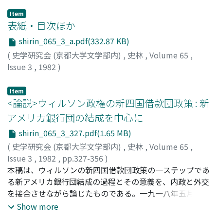
Item
表紙・目次ほか
shirin_065_3_a.pdf(332.87 KB)
(
史学研究会 (京都大学文学部内)
,
史林
,
Volume 65
,
Issue 3
,
1982
)
Item
<論説>ウィルソン政権の新四国借款団政策 : 新
アメリカ銀行団の結成を中心に
shirin_065_3_327.pdf(1.65 MB)
(
史学研究会 (京都大学文学部内)
,
史林
,
Volume 65
,
Issue 3
,
1982
,
pp.327-356
)
松田, 武
本稿は、ウィルソンの新四国借款団政策の一ステップであ
;
Matsuda, Takeshi
;
マツダ, タケシ
る新アメリカ銀行団結成の過程とその意義を、内政と外交
を接合させながら論じたものである。一九一八年五月、日
本と中国の「煙酒借款」交渉を契機に、積極的に政府に働
Show more
きかけた利益集団の圧力が、新アメリカ銀行団結成の直接