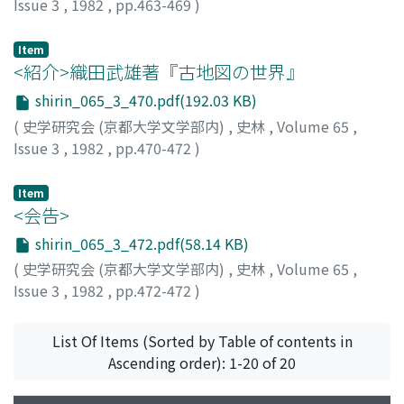
Issue 3
,
1982
,
pp.463-469
)
元木, 泰雄
;
Motoki, Yasuo
;
モトキ, ヤスオ
Item
<紹介>織田武雄著『古地図の世界』
shirin_065_3_470.pdf(192.03 KB)
(
史学研究会 (京都大学文学部内)
,
史林
,
Volume 65
,
Issue 3
,
1982
,
pp.470-472
)
矢守, 一彦
Item
<会告>
shirin_065_3_472.pdf(58.14 KB)
(
史学研究会 (京都大学文学部内)
,
史林
,
Volume 65
,
Issue 3
,
1982
,
pp.472-472
)
List Of Items (Sorted by Table of contents in
Ascending order): 1-20 of 20