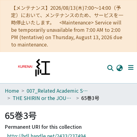
【メンテナンス】2026/08/13(木)7:00～14:00（予
定）において、メンテナンスのため、サービスを一
時停止いたします。 <Maintenance> Service will
be temporarily unavailable from 7:00 AM to 2:00
PM (tentative) on Thursday, August 13, 2026 due
to maintenance.
Home
007_Related Academic Societies
Home
THE SHIRIN or the JOURNAL OF HISTORY
65巻3号
Communities
65巻3号
Browse
Permanent URI for this collection
Download Ranking
http://hdl.handle.net/2433/237494