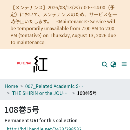
【メンテナンス】2026/08/13(木)7:00～14:00（予
定）において、メンテナンスのため、サービスを一
時停止いたします。 <Maintenance> Service will
be temporarily unavailable from 7:00 AM to 2:00
PM (tentative) on Thursday, August 13, 2026 due
to maintenance.
Home
007_Related Academic Societies
Home
THE SHIRIN or the JOURNAL OF HISTORY
108巻5号
Communities
108巻5号
Browse
Permanent URI for this collection
Download Ranking
http://hdl.handle.net/2433/298532