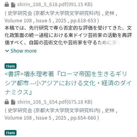
ー政府への譲歩の撤回を中心とする改革が目指された点、
shirin_108_5_618.pdf(991.15 KB)
また新君主の意向を阻むであろう複数の制約が存在した点
(
史学研究会 (京都大学大学院文学研究科内)
,
史林
,
を明らかにした。さらに、大公を語る際に言及される南ス
Volume 108
,
Issue 5
,
2025
,
pp.618-653
)
ラヴ版の三重制構想をブローシュが明確に拒絶した事実を
中濵, 大貴
本稿では、先行研究で専ら否定的な評価を受けてきた、文
;
NAKAHAMA, Hirotaka
裏づけることで、大公も三重制を退けたと推断できる点も
化政策面の統一過程における東ドイツ芸術家の活動を再評
示した。
価すべく、自国の芸術文化や芸術家を守るために東ドイツ
の全ての芸術家協会により結成された「東ドイツ芸術家保
Show more
護連合（以下、保護連合）」が提起した新しい文化政策や
「統一条約」第三十五条（文化条項）の策定過程を検討し
Item
た。政治家の協力の下、保護連合は文化政策の民主化を目
<書評>増永理考著『ローマ帝国を生きるギリ
指して地方分権化を進め、新設される地方自治体が芸術文
シア都市 --小アジアにおける文化・経済のダイ
化を自力で管理する能力を整えるため「過渡的な国家の支
ナミクス』
援」を明記した文化政策案を作成して、統一の混乱の中で
芸術文化が衰退するのを防ぐ基盤を構築した。そして、ド
shirin_108_5_654.pdf(675.18 KB)
イツ統一が急速に進展する中、保護連合は西ドイツとの統
(
史学研究会 (京都大学大学院文学研究科内)
,
史林
,
一を見越した新しい文化政策案「文化連合条約案」を作成
Volume 108
,
Issue 5
,
2025
,
pp.654-660
)
し、「統一条約」に「過渡的な国家の支援」を明記させる
大清水, 裕
;
OSHIMIZU, Yutaka
ことに成功した。ここから、文化政策面の統一過程での彼
Item