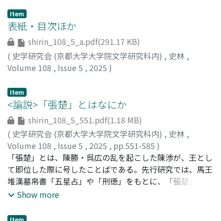
Item
表紙・目次ほか
shirin_108_5_a.pdf(291.17 KB)
(
史学研究会 (京都大学大学院文学研究科内)
,
史林
,
Volume 108
,
Issue 5
,
2025
)
Item
<論説>「張楚」とはなにか
shirin_108_5_551.pdf(1.18 MB)
(
史学研究会 (京都大学大学院文学研究科内)
,
史林
,
Volume 108
,
Issue 5
,
2025
,
pp.551-585
)
太田, 麻衣子
「張楚」とは、陳勝・呉広の乱を起こした陳渉が、王とし
;
OTA, Maiko
て即位した際に号したことばである。先行研究では、馬王
堆漢墓帛書「五星占」や「刑徳」をもとに、「張楚」は国
号や紀年、政権名などとみなされ、漢初には二世皇帝では
Show more
なく「張楚」に法統が認められていたと考えられてきた。
しかし、それは文革期に「張楚」が「農民反乱」を起こし
Item