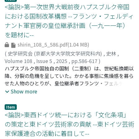
た陳渉の「革命政権」として位置づけられ、さらには中国
<論説>第一次世界大戦前夜ハプスブルク帝国
文明多元論の興隆により、楚という要素が重視されるなか
における国制改革構想 --フランツ・フェルディ
で生まれた観点である。本稿ではまずその問題を指摘した
ナント軍官房の皇位継承計画（一九一一年）
のち、陳勝・呉広の乱の経緯を詳細に分析し、「張楚」が
を題材に--
本来は陳渉が「楚を再興した」ことを公言したことばその
ものであり、国号でも政権名でもなかったこと、「五星
shirin_108_5_586.pdf(1.04 MB)
占」や『史記』天官書などの術数書の文脈では、反秦勢力
(
史学研究会 (京都大学大学院文学研究科内)
,
史林
,
蜂起の起点、あるいはその年を示す語として用いられてい
Volume 108
,
Issue 5
,
2025
,
pp.586-617
)
ること、そして陳渉政権に法統は認められていなかったこ
村上, 亮
ハプスブルク帝国独自の国制（二重制）は、世紀転換期以
;
MURAKAMI, Ryo
とを明らかにした。
降、分裂の危機を呈していた。かかる事態に焦燥感を募ら
せた人物のひとりが、皇位継承者フランツ・フェルディナ
ント大公である。従来、彼の周辺で練られた国制改革は
Show more
度々論じられてきたが、結論には至っていない。以上をふ
まえて本稿は、大公の統治理念を最も正確に把握したと思
Item
われる侍従武官A・ブローシュによる皇位継承計画（一九
<論説>東西ドイツ統一における「文化条項」
一一年）を糸口として、その作成の背景と内容を詳細に検
の策定と東ドイツ芸術家の貢献 --東ドイツ芸術
討した。考察の結果、即位の宣誓延期とハンガリー議会へ
家保護連合の活動に着目して--
の普通選挙権の導入、帝国の一体性を掘り崩したハンガリ