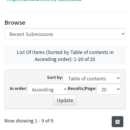
Access Statistics
Library Network
Browse
List Of Items (Sorted by Table of contents in
Ascending order): 1-20 of 20
Sort by:
In order:
Results/Page:
Update
Recent Submissions
Now showing
1 - 9 of 9