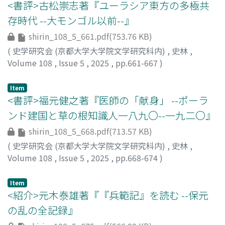
らの功績が認められる。
<書評>古松崇志著『ユーラシア東方の多極共
存時代 --大モンゴル以前--』
shirin_108_5_661.pdf(753.76 KB)
(
史学研究会 (京都大学大学院文学研究科内)
,
史林
,
Volume 108
,
Issue 5
,
2025
,
pp.661-667
)
舩田, 善之
;
FUNADA, Yoshiyuki
Item
<書評>福元健之著『医師の「献身」 --ポーラ
ンド建国と草の根知識人一八九〇--一九二〇』
shirin_108_5_668.pdf(713.57 KB)
(
史学研究会 (京都大学大学院文学研究科内)
,
史林
,
Volume 108
,
Issue 5
,
2025
,
pp.668-674
)
宮崎, 悠
;
MIYAZAKI, Haruka
Item
<紹介>元木泰雄著『『兵範記』を読む --保元
の乱の全記録』