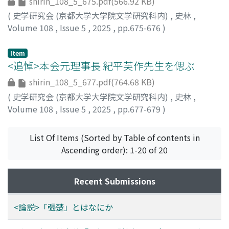
shirin_108_5_675.pdf(566.92 KB)
(
史学研究会 (京都大学大学院文学研究科内)
,
史林
,
Volume 108
,
Issue 5
,
2025
,
pp.675-676
)
坂本, 陽太
Item
<追悼>本会元理事長 紀平英作先生を偲ぶ
shirin_108_5_677.pdf(764.68 KB)
(
史学研究会 (京都大学大学院文学研究科内)
,
史林
,
Volume 108
,
Issue 5
,
2025
,
pp.677-679
)
小野沢, 透
;
90271832
List Of Items (Sorted by Table of contents in
Ascending order): 1-20 of 20
Recent Submissions
<論説>「張楚」とはなにか