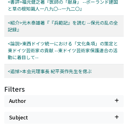
<書評>福元健之著『医師の「献身」 --ポーランド建国
と草の根知識人一八九〇--一九二〇』
<紹介>元木泰雄著『『兵範記』を読む --保元の乱の全
記録』
<論説>東西ドイツ統一における「文化条項」の策定と
東ドイツ芸術家の貢献 --東ドイツ芸術家保護連合の活
動に着目して--
<追悼>本会元理事長 紀平英作先生を偲ぶ
Filters
Author
Subject