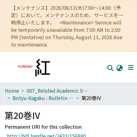
【メンテナンス】2026/08/13(木)7:00～14:00（予
定）において、メンテナンスのため、サービスを一
時停止いたします。 <Maintenance> Service will
be temporarily unavailable from 7:00 AM to 2:00
PM (tentative) on Thursday, August 13, 2026 due
to maintenance.
Home
007_Related Academic Societies
Home
Botyu-Kagaku : Bulletin of the Institute of Insect Control : Scientific insect control : Scientific pest control
第20巻IV
Communities
第20巻IV
Browse
Permanent URI for this collection
Download Ranking
http://hdl.handle.net/2433/156880