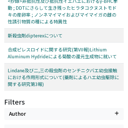
<抄錄>非抵抗性及び抵抗性イエバエにおけるγ-BHC挙
動 ; DDTにさらして生き残ったヒラタコクヌストモド
キの産卵率 ; ノンネマイマイおよびマイマイガの雌の
性誘引物質の種による特異性
新殺虫剤dipterexについて
合成ピレスロイドに関する研究(第VII報)Lithium
Aluminum Hydrideによる菊酸の還元生成物に就いて
Lindane及び二,三の殺虫剤のセンチニクバエ幼虫接触
における作用形式について(藥剤によるハエ幼虫駆除に
関する研究第3報)
Filters
Author