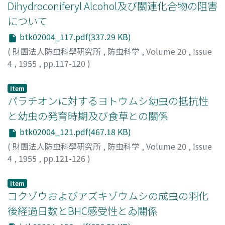
Dihydroconiferyl Alcohol及び關連化合物の阻害
について
btk02004_117.pdf(337.29 KB)
(
財團法人防虫科學硏究所
,
防虫科学
,
Volume 20
,
Issue
4
,
1955
,
pp.117-120
)
松原, 弘道
;
MATSUBARA, Hiromichi
;
マツバラ, ヒロミチ
Item
パラチオンに対するヨトウムシ幼虫の抵抗性
と幼虫の発育時期及び食草との關係
btk02004_121.pdf(467.18 KB)
(
財團法人防虫科學硏究所
,
防虫科学
,
Volume 20
,
Issue
4
,
1955
,
pp.121-126
)
石倉, 秀次
;
尾崎, 幸三郎
;
Ishikura, Hidetsugu
;
Ozaki,
Kôzabro
;
イシクラ, ヒデツグ
;
オザキ, コウザブロウ
Item
コクゾウおよびアズキゾウムシの成虫の羽化
後経過日数とBHC感受性とゐ關係