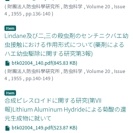
(
財團法人防虫科學硏究所
,
防虫科学
,
Volume 20
,
Issue
4
,
1955
,
pp.136-140
)
井上, 雄三
;
大野, 稔
;
INOUYE, Yuzo
;
OHNO, Minoru
;
イノ
ウエ, ユウゾウ
;
オオノ, ミノル
Item
Lindane及び二,三の殺虫剤のセンチニクバエ幼
虫接触における作用形式について(藥剤による
ハエ幼虫駆除に関する研究第3報)
btk02004_140.pdf(845.83 KB)
(
財團法人防虫科學硏究所
,
防虫科学
,
Volume 20
,
Issue
4
,
1955
,
pp.140-149
)
鈴木, 猛
;
遠山, 輝彦
;
SUZUKI, Takeshi
;
TÔYAMA,
Teruhiko
;
スズキ, タケシ
;
トヤマ, テルヒコ
Item
合成ピレスロイドに関する研究(第VII
報)Lithium Aluminum Hydrideによる菊酸の還
元生成物に就いて
btk02004_149.pdf(523.87 KB)