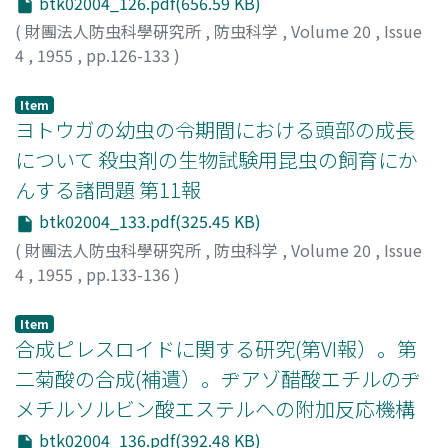
btk02004_126.pdf(656.59 KB)
(
財團法人防虫科學硏究所
,
防虫科学
,
Volume 20
,
Issue
4
,
1955
,
pp.126-133
)
後藤, 昭
;
GOTOH, Akira
;
ゴトウ, アキラ
Item
ヨトウガの幼虫の令期間における頭部の成長
について 殺虫剤の生物試験用昆虫の飼育にか
んする諸問題 第11報
btk02004_133.pdf(325.45 KB)
(
財團法人防虫科學硏究所
,
防虫科学
,
Volume 20
,
Issue
4
,
1955
,
pp.133-136
)
長沢, 純夫
;
NAGASAWA, Sumio
;
ナガサワ, スミオ
Item
合成ピレスロイドに関する研究(第VI報）。第
二菊酸の合成(補遺）。ヂアゾ醋酸エチルのヂ
メチルソルビン酸エステルへの附加反応機構
btk02004_136.pdf(392.48 KB)