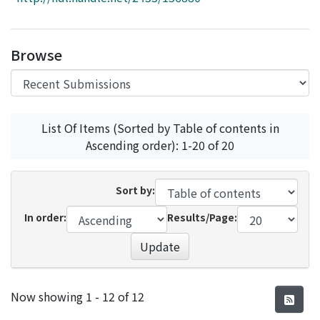
Access Statistics
Library Network
Browse
List Of Items (Sorted by Table of contents in
Ascending order): 1-20 of 20
Sort by:
In order:
Results/Page:
Update
Recent Submissions
Now showing
1 - 12 of 12