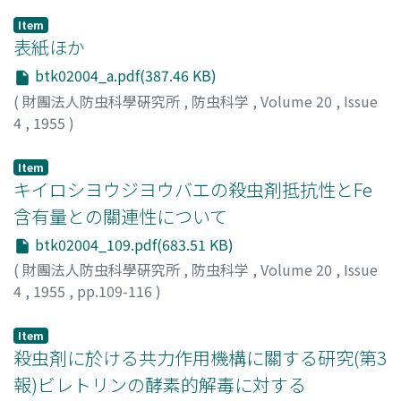
Item
表紙ほか
btk02004_a.pdf(387.46 KB)
(
財團法人防虫科學硏究所
,
防虫科学
,
Volume 20
,
Issue
4
,
1955
)
Item
キイロシヨウジヨウバエの殺虫剤抵抗性とFe
含有量との關連性について
btk02004_109.pdf(683.51 KB)
(
財團法人防虫科學硏究所
,
防虫科学
,
Volume 20
,
Issue
4
,
1955
,
pp.109-116
)
広吉, 寿樹
;
HIROYOSHI, Toshiki
;
ヒロヨシ, トシキ
Item
殺虫剤に於ける共力作用機構に關する研究(第3
報)ビレトリンの酵素的解毒に対する