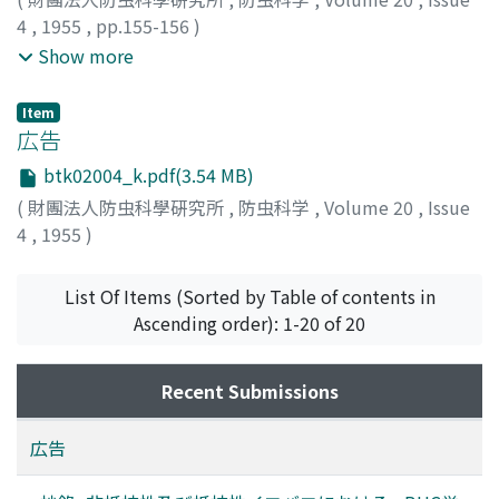
4
,
1955
,
pp.155-156
)
浜田, 昌之
;
前田, 理
;
里見, 綽生
;
Hamada, Masayuki
;
Show more
Maeda, Satoshi
;
Satomi, Hiroo
;
ハマダ, マサユキ
;
マエダ,
サトシ
;
サトミ, ヒロヲ
Item
広告
btk02004_k.pdf(3.54 MB)
(
財團法人防虫科學硏究所
,
防虫科学
,
Volume 20
,
Issue
4
,
1955
)
List Of Items (Sorted by Table of contents in
Ascending order): 1-20 of 20
Recent Submissions
広告