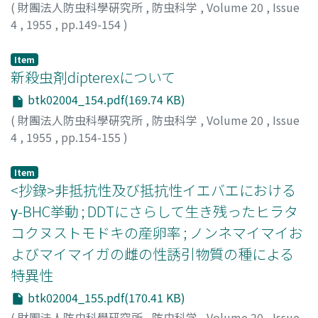
(
財團法人防虫科學硏究所
,
防虫科学
,
Volume 20
,
Issue
4
,
1955
,
pp.149-154
)
井上, 雄三
;
大野, 稔
;
INOUYE, Yuzo
;
OHNO, Minoru
;
イノ
ウエ, ユウゾウ
;
オオノ, ミノル
Item
新殺虫剤dipterexについて
btk02004_154.pdf(169.74 KB)
(
財團法人防虫科學硏究所
,
防虫科学
,
Volume 20
,
Issue
4
,
1955
,
pp.154-155
)
浜田, 昌之
;
HAMADA, Masayuki
;
ハマダ, マサユキ
Item
<抄錄>非抵抗性及び抵抗性イエバエにおける
γ-BHC挙動 ; DDTにさらして生き残ったヒラタ
コクヌストモドキの産卵率 ; ノンネマイマイお
よびマイマイガの雌の性誘引物質の種による
特異性
btk02004_155.pdf(170.41 KB)
(
財團法人防虫科學硏究所
,
防虫科学
,
Volume 20
,
Issue