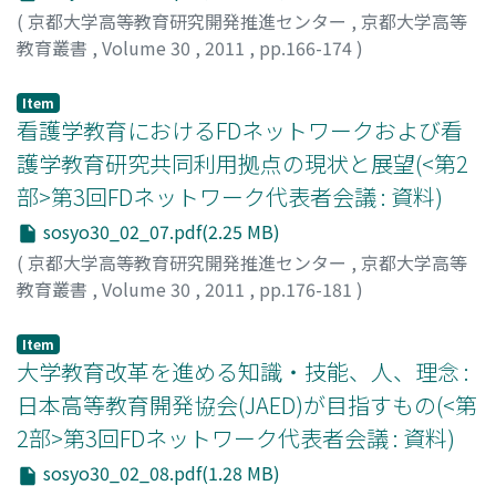
(
京都大学高等教育研究開発推進センター
,
京都大学高等
教育叢書
,
Volume 30
,
2011
,
pp.166-174
)
飯塚, 潤一
;
Iizuka, Junichi
;
イイヅカ, ジュンイチ
Item
看護学教育におけるFDネットワークおよび看
護学教育研究共同利用拠点の現状と展望(<第2
部>第3回FDネットワーク代表者会議 : 資料)
sosyo30_02_07.pdf(2.25 MB)
(
京都大学高等教育研究開発推進センター
,
京都大学高等
教育叢書
,
Volume 30
,
2011
,
pp.176-181
)
北池, 正
;
松田, 直正
;
Kitaike, Tadashi
;
Matsuda, Naomasa
;
キタイケ, タダシ
;
マツダ, ナオマサ
Item
大学教育改革を進める知識・技能、人、理念 :
日本高等教育開発協会(JAED)が目指すもの(<第
2部>第3回FDネットワーク代表者会議 : 資料)
sosyo30_02_08.pdf(1.28 MB)