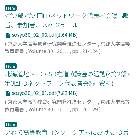
Tsunemi
;
Amano, Ikuo
;
Tachi, Akira
;
Hata, Takashi
;
Item
Terasaki, Masao
;
Kinukawa, Masakichi
;
Komatsu,
<第2部>第3回FDネットワーク代表者会議 : 趣
Shinjiro
;
オオツカ, ユウサク
;
タナカ, ツネミ
;
アマノ, イク
旨、参加者、スケジュール
オ
;
タチ, アキラ
;
ハタ, タカシ
;
テラサキ, マサオ
;
キヌカワ,
sosyo30_02_00.pdf(1.64 MB)
マサキチ
;
コマツ, シンジロウ
(
京都大学高等教育研究開発推進センター
,
京都大学高等
教育叢書
,
Volume 30
,
2011
,
pp.121-124
)
Item
北海道地区FD・SD推進協議会の活動(<第2部>
第3回FDネットワーク代表者会議 : 資料)
sosyo30_02_01.pdf(7.83 MB)
(
京都大学高等教育研究開発推進センター
,
京都大学高等
教育叢書
,
Volume 30
,
2011
,
pp.126-129
)
細川, 敏幸
;
Hosokawa, Toshiyuki
;
ホソカワ, トシユキ
Item
いわて高等教育コンソーシアムにおけるFD活