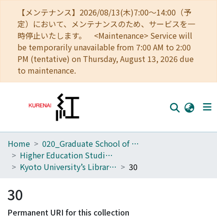
【メンテナンス】2026/08/13(木)7:00～14:00（予
定）において、メンテナンスのため、サービスを一
時停止いたします。 <Maintenance> Service will
be temporarily unavailable from 7:00 AM to 2:00
PM (tentative) on Thursday, August 13, 2026 due
to maintenance.
Home
020_Graduate School of Education
Home
Higher Education Studies Course (Old Center for the Promotion of Excellence in Higher Education)
Communities
Kyoto University’s Library of Higher Education Research
30
Browse
30
Download Ranking
Permanent URI for this collection