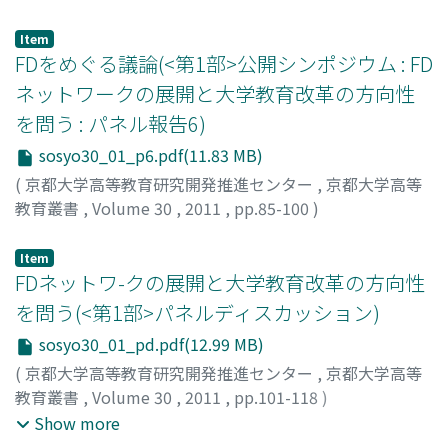
絹川, 正吉
;
Kinukawa, Masakichi
;
キヌカワ, マサキチ
Item
FDをめぐる議論(<第1部>公開シンポジウム : FD
ネットワークの展開と大学教育改革の方向性
を問う : パネル報告6)
sosyo30_01_p6.pdf(11.83 MB)
(
京都大学高等教育研究開発推進センター
,
京都大学高等
教育叢書
,
Volume 30
,
2011
,
pp.85-100
)
小松, 親次郎
;
Komatsu, Shinjiro
;
コマツ, シンジロウ
Item
FDネットワ-クの展開と大学教育改革の方向性
を問う(<第1部>パネルディスカッション)
sosyo30_01_pd.pdf(12.99 MB)
(
京都大学高等教育研究開発推進センター
,
京都大学高等
教育叢書
,
Volume 30
,
2011
,
pp.101-118
)
大塚, 雄作
;
田中, 毎実
;
天野, 郁夫
;
舘, 昭
;
羽田, 貴史
;
寺崎,
Show more
昌男
;
絹川, 正吉
;
小松, 親次郎
;
Otsuka, Yusaku
;
Tanaka,