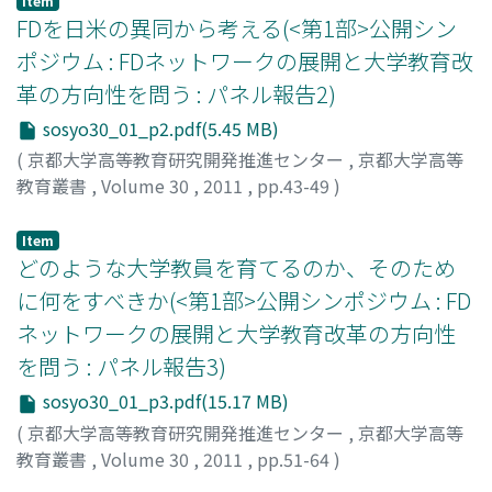
Item
FDを日米の異同から考える(<第1部>公開シン
ポジウム : FDネットワークの展開と大学教育改
革の方向性を問う : パネル報告2)
sosyo30_01_p2.pdf(5.45 MB)
(
京都大学高等教育研究開発推進センター
,
京都大学高等
教育叢書
,
Volume 30
,
2011
,
pp.43-49
)
舘, 昭
;
Tachi, Akira
;
タチ, アキラ
Item
どのような大学教員を育てるのか、そのため
に何をすべきか(<第1部>公開シンポジウム : FD
ネットワークの展開と大学教育改革の方向性
を問う : パネル報告3)
sosyo30_01_p3.pdf(15.17 MB)
(
京都大学高等教育研究開発推進センター
,
京都大学高等
教育叢書
,
Volume 30
,
2011
,
pp.51-64
)
羽田, 貴史
;
Hata, Takashi
;
ハタ, タカシ