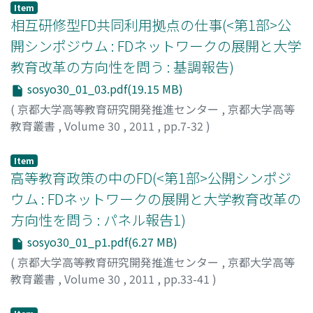
Item
相互研修型FD共同利用拠点の仕事(<第1部>公
開シンポジウム : FDネットワークの展開と大学
教育改革の方向性を問う : 基調報告)
sosyo30_01_03.pdf(19.15 MB)
(
京都大学高等教育研究開発推進センター
,
京都大学高等
教育叢書
,
Volume 30
,
2011
,
pp.7-32
)
田中, 毎実
;
Tanaka, Tsunemi
;
タナカ, ツネミ
Item
高等教育政策の中のFD(<第1部>公開シンポジ
ウム : FDネットワークの展開と大学教育改革の
方向性を問う : パネル報告1)
sosyo30_01_p1.pdf(6.27 MB)
(
京都大学高等教育研究開発推進センター
,
京都大学高等
教育叢書
,
Volume 30
,
2011
,
pp.33-41
)
天野, 郁夫
;
Amano, Ikuo
;
アマノ, イクオ