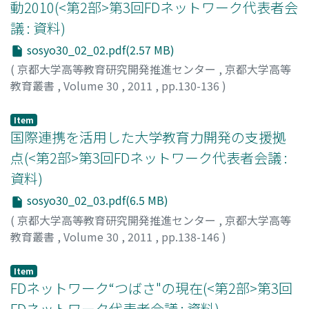
動2010(<第2部>第3回FDネットワーク代表者会
議 : 資料)
sosyo30_02_02.pdf(2.57 MB)
(
京都大学高等教育研究開発推進センター
,
京都大学高等
教育叢書
,
Volume 30
,
2011
,
pp.130-136
)
後藤, 尚人
;
Goto, Naoto
;
ゴトウ, ナオト
Item
国際連携を活用した大学教育力開発の支援拠
点(<第2部>第3回FDネットワーク代表者会議 :
資料)
sosyo30_02_03.pdf(6.5 MB)
(
京都大学高等教育研究開発推進センター
,
京都大学高等
教育叢書
,
Volume 30
,
2011
,
pp.138-146
)
関内, 隆
;
Sekiuchi, Takashi
;
セキウチ, タカシ
Item
FDネットワーク“つばさ"の現在(<第2部>第3回
FDネットワーク代表者会議 : 資料)