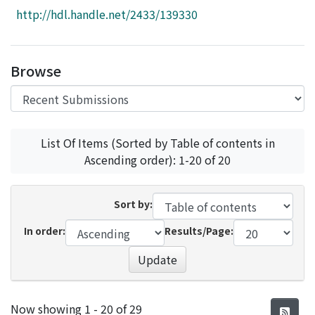
Access Statistics
http://hdl.handle.net/2433/139330
Library Network
Browse
List Of Items (Sorted by Table of contents in
Ascending order): 1-20 of 20
Sort by:
In order:
Results/Page:
Update
Recent Submissions
Now showing
1 - 20 of 29