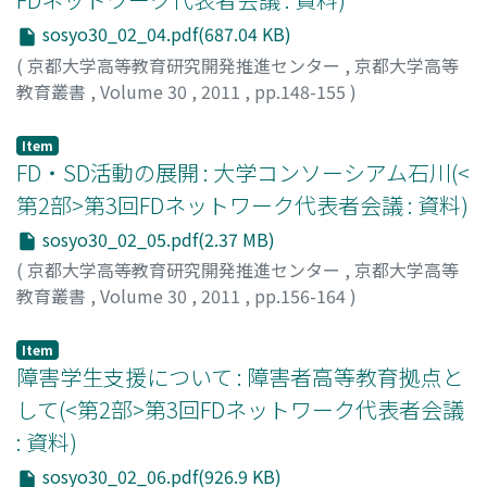
sosyo30_02_04.pdf(687.04 KB)
(
京都大学高等教育研究開発推進センター
,
京都大学高等
教育叢書
,
Volume 30
,
2011
,
pp.148-155
)
小田, 隆治
;
Oda, Takaharu
;
オダ, タカハル
Item
FD・SD活動の展開 : 大学コンソーシアム石川(<
第2部>第3回FDネットワーク代表者会議 : 資料)
sosyo30_02_05.pdf(2.37 MB)
(
京都大学高等教育研究開発推進センター
,
京都大学高等
教育叢書
,
Volume 30
,
2011
,
pp.156-164
)
青野, 透
;
林, 透
;
Aono, Toru
;
Hayashi, Toru
;
アオノ, トオ
ル
;
ハヤシ, トオル
Item
障害学生支援について : 障害者高等教育拠点と
して(<第2部>第3回FDネットワーク代表者会議
: 資料)
sosyo30_02_06.pdf(926.9 KB)