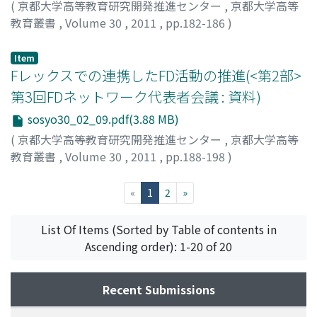
(
京都大学高等教育研究開発推進センター
,
京都大学高等
教育叢書
,
Volume 30
,
2011
,
pp.182-186
)
川島, 啓二
;
Kawashima, Keiji
;
カワシマ, ケイジ
Item
Fレックスでの連携したFD活動の推進(<第2部>
第3回FDネットワーク代表者会議 : 資料)
sosyo30_02_09.pdf(3.88 MB)
(
京都大学高等教育研究開発推進センター
,
京都大学高等
教育叢書
,
Volume 30
,
2011
,
pp.188-198
)
坪川, 武弘
;
Tsubokawa, Takehiro
;
ツボカワ, タケヒロ
(current)
«
1
2
»
List Of Items (Sorted by Table of contents in
Ascending order): 1-20 of 20
Recent Submissions