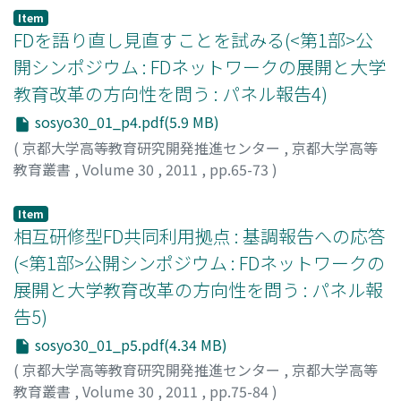
Item
FDを語り直し見直すことを試みる(<第1部>公
開シンポジウム : FDネットワークの展開と大学
教育改革の方向性を問う : パネル報告4)
sosyo30_01_p4.pdf(5.9 MB)
(
京都大学高等教育研究開発推進センター
,
京都大学高等
教育叢書
,
Volume 30
,
2011
,
pp.65-73
)
寺崎, 昌男
;
Terasaki, Masao
;
テラサキ, マサオ
Item
相互研修型FD共同利用拠点 : 基調報告への応答
(<第1部>公開シンポジウム : FDネットワークの
展開と大学教育改革の方向性を問う : パネル報
告5)
sosyo30_01_p5.pdf(4.34 MB)
(
京都大学高等教育研究開発推進センター
,
京都大学高等
教育叢書
,
Volume 30
,
2011
,
pp.75-84
)