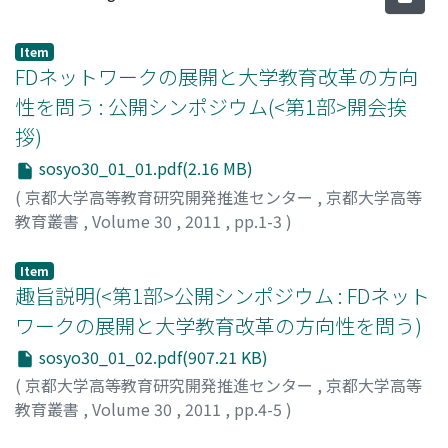
Item
FDネットワークの展開と大学教育改革の方向
性を問う : 公開シンポジウム(<第1部>開会挨
拶)
sosyo30_01_01.pdf(2.16 MB)
(
京都大学高等教育研究開発推進センター
,
京都大学高等
教育叢書
,
Volume 30
,
2011
,
pp.1-3
)
松本, 紘
;
Matsumoto, Hiroshi
;
マツモト, ヒロシ
Item
趣旨説明(<第1部>公開シンポジウム : FDネット
ワークの展開と大学教育改革の方向性を問う)
sosyo30_01_02.pdf(907.21 KB)
(
京都大学高等教育研究開発推進センター
,
京都大学高等
教育叢書
,
Volume 30
,
2011
,
pp.4-5
)
大塚, 雄作
;
Otsuka, Yusaku
;
オオツカ, ユウサク