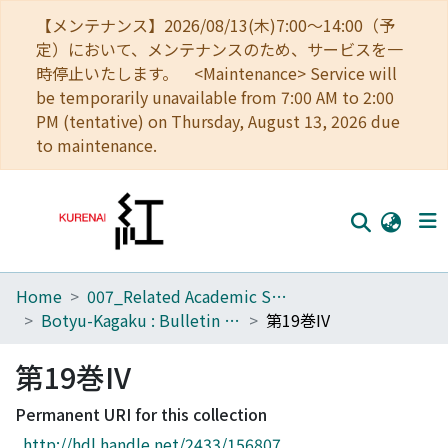
【メンテナンス】2026/08/13(木)7:00～14:00（予
定）において、メンテナンスのため、サービスを一
時停止いたします。 <Maintenance> Service will
be temporarily unavailable from 7:00 AM to 2:00
PM (tentative) on Thursday, August 13, 2026 due
to maintenance.
Home
007_Related Academic Societies
Home
Botyu-Kagaku : Bulletin of the Institute of Insect Control : Scientific insect control : Scientific pest control
第19巻IV
Communities
第19巻IV
Browse
Permanent URI for this collection
Download Ranking
http://hdl.handle.net/2433/156807