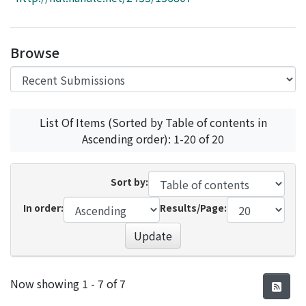
Access Statistics
Library Network
Browse
List Of Items (Sorted by Table of contents in
Ascending order): 1-20 of 20
Sort by:
In order:
Results/Page:
Update
Recent Submissions
Now showing
1 - 7 of 7