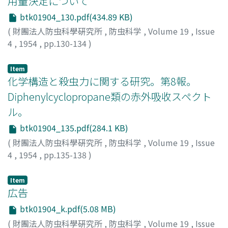
用量決定について
btk01904_130.pdf(434.89 KB)
(
財團法人防虫科學硏究所
,
防虫科学
,
Volume 19
,
Issue
4
,
1954
,
pp.130-134
)
古林, 和一郎
;
本野, 晃
;
FURUBAYASHI, Waichiro
;
MOTONO, Akira
;
フルバヤシ, ワイチロウ
;
モトノ, アキラ
Item
化学構造と殺虫力に関する研究。第8報。
Diphenylcyclopropane類の赤外吸收スペクト
ル。
btk01904_135.pdf(284.1 KB)
(
財團法人防虫科學硏究所
,
防虫科学
,
Volume 19
,
Issue
4
,
1954
,
pp.135-138
)
浜田, 昌之
;
HAMADA, Masayuki
;
ハマダ, マサユキ
Item
広告
btk01904_k.pdf(5.08 MB)
(
財團法人防虫科學硏究所
,
防虫科学
,
Volume 19
,
Issue