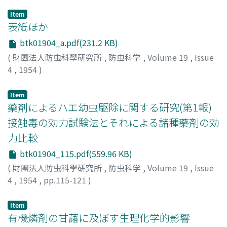
Item
表紙ほか
btk01904_a.pdf(231.2 KB)
(
財團法人防虫科學硏究所
,
防虫科学
,
Volume 19
,
Issue
4
,
1954
)
Item
藥剤によるハエ幼虫駆除に関する研究(第1報)
接触毒の効力試験法とそれによる諸種藥剤の効
力比較
btk01904_115.pdf(559.96 KB)
(
財團法人防虫科學硏究所
,
防虫科学
,
Volume 19
,
Issue
4
,
1954
,
pp.115-121
)
遠山, 輝彥
;
鈴木, 猛
;
Tôyama, Teruhiko
;
Suzuki, Takeshi
;
トウヤマ, テルヒコ
;
スズキ, タケシ
Item
有機燐剤の甘藷に及ぼす生理化学的影響