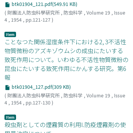
btk01904_121.pdf(549.91 KB)
(
財團法人防虫科學硏究所
,
防虫科学
,
Volume 19
,
Issue
4
,
1954
,
pp.121-127
)
小池, 久義
;
富沢, 長次郞
;
KOIKE, Hisayoshi
;
TOMIZAWA,
Chojiro
;
コイケ, ヒサヨシ
;
トミザワ, チョウジロウ
Item
ことなつた関係湿度条件下における2, 3不活性
物質微粉のアズキゾウムシの成虫にたいする
致死作用について。いわゆる不活性物質微粉の
昆虫にたいする致死作用にかんする研究。第6
報
btk01904_127.pdf(309 KB)
(
財團法人防虫科學硏究所
,
防虫科学
,
Volume 19
,
Issue
4
,
1954
,
pp.127-130
)
長沢, 純夫
;
NAGASAWA, Sumio
;
ナガサワ, スミオ
Item
殺虫剤としての煙霧質の利用I.防疫煙霧剤の使